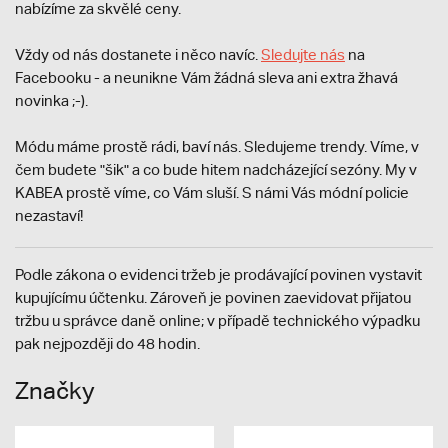
nabízíme za skvělé ceny.
Vždy od nás dostanete i něco navíc.
S
ledujte nás
na
Facebooku - a neunikne Vám žádná sleva ani extra žhavá
novinka ;-).
Módu máme prostě rádi, baví nás. Sledujeme trendy. Víme, v
čem budete "šik" a co bude hitem nadcházející sezóny. My v
KABEA prostě víme, co Vám sluší. S námi Vás módní policie
nezastaví!
Podle zákona o evidenci tržeb je prodávající povinen vystavit
kupujícímu účtenku. Zároveň je povinen zaevidovat přijatou
tržbu u správce daně online; v případě technického výpadku
pak nejpozději do 48 hodin.
Značky