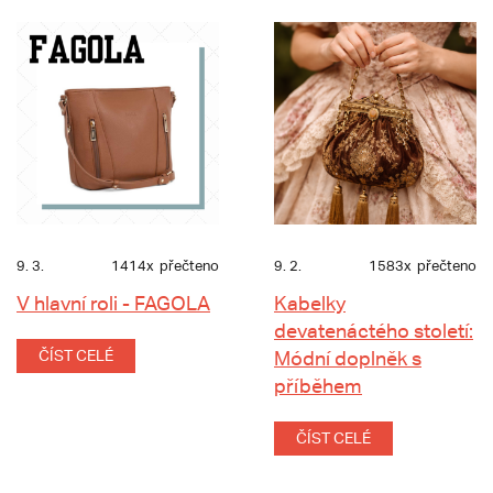
9. 3.
1414x
přečteno
9. 2.
1583x
přečteno
V hlavní roli - FAGOLA
Kabelky
devatenáctého století:
ČÍST CELÉ
Módní doplněk s
příběhem
ČÍST CELÉ