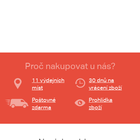
Proč nakupovat u nás?
11 výdejních
30 dnů na
míst
vrácení zboží
Poštovné
Prohlídka
zdarma
zboží