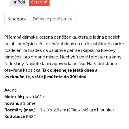
hnědá
červená
Kategorie
Dámské peněženky
Příjemná dámská kožená peněženka, která je jedna z našich
nejoblíbenějších. Po rozevření klopy na druk, nabídne klasické
rozdělení přihrádek na papírové peníze i kapsu na kovový
rámeček, pro drobné mince. Nechybí uvnitř i prostor na karty
či doklady. Najdete tam i zipovou kapsičku. Na zadní straně
Tak objednejte ještě dnes a
otevřená kapsička.
vyzkoušejte, vrátit ji můžete do 30ti dnů.
A4:
ne
Materiál:
pravá kůže
Kování:
stříbrné
Rozměry (max.):
17 x 9 x 2,5 cm (šířka x výška x hloubka)
Kód zboží:
9381