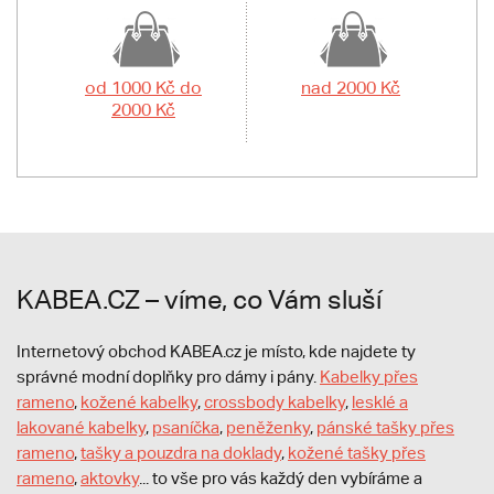
od 1000 Kč do
nad 2000 Kč
2000 Kč
KABEA.CZ – víme, co Vám sluší
Internetový obchod KABEA.cz je místo, kde najdete ty
správné modní doplňky pro dámy i pány.
Kabelky přes
rameno
,
kožené kabelky
,
crossbody kabelky
,
lesklé a
lakované kabelky
,
psaníčka
,
peněženky
,
pánské tašky přes
rameno
,
tašky a pouzdra na doklady
,
kožené tašky přes
rameno
,
aktovky
... to vše pro vás každý den vybíráme a