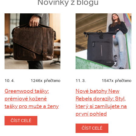
Novinky z blogu
10. 4.
1246x
přečteno
11. 3.
1547x
přečteno
Greenwood tašky:
Nové batohy New
prémiové kožené
Rebels dorazily: Styl,
tašky pro muže a ženy
který si zamilujete na
první pohled
ČÍST CELÉ
ČÍST CELÉ