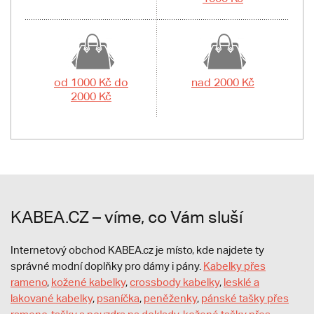
od 1000 Kč do
nad 2000 Kč
2000 Kč
KABEA.CZ – víme, co Vám sluší
Internetový obchod KABEA.cz je místo, kde najdete ty
správné modní doplňky pro dámy i pány.
Kabelky přes
rameno
,
kožené kabelky
,
crossbody kabelky
,
lesklé a
lakované kabelky
,
psaníčka
,
peněženky
,
pánské tašky přes