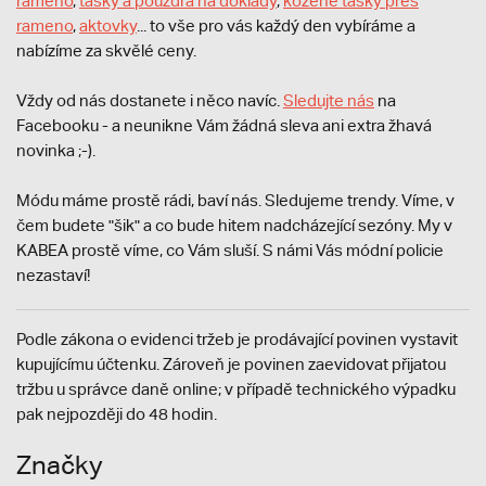
rameno
,
tašky a pouzdra na doklady
,
kožené tašky přes
rameno
,
aktovky
... to vše pro vás každý den vybíráme a
nabízíme za skvělé ceny.
Vždy od nás dostanete i něco navíc.
S
ledujte nás
na
Facebooku - a neunikne Vám žádná sleva ani extra žhavá
novinka ;-).
Módu máme prostě rádi, baví nás. Sledujeme trendy. Víme, v
čem budete "šik" a co bude hitem nadcházející sezóny. My v
KABEA prostě víme, co Vám sluší. S námi Vás módní policie
nezastaví!
Podle zákona o evidenci tržeb je prodávající povinen vystavit
kupujícímu účtenku. Zároveň je povinen zaevidovat přijatou
tržbu u správce daně online; v případě technického výpadku
pak nejpozději do 48 hodin.
Značky