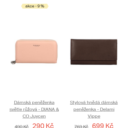
akce - 9 %
Dámská peněženka
Stylová hnědá dámská
světle růžová - DIANA &
peněženka - Delami
CO Juycen
Vippe
290 Kč
699 Kč
490 Kč
769 Kč