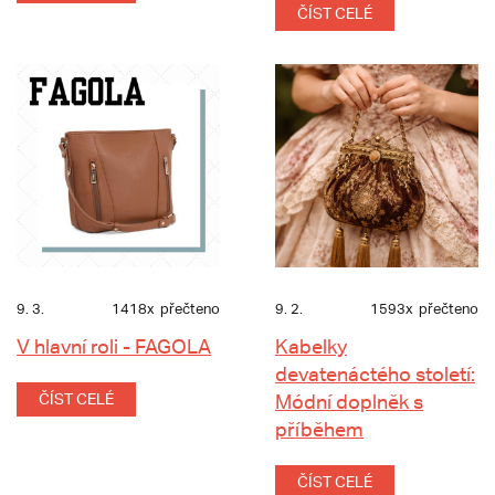
ČÍST CELÉ
9. 3.
1418x
přečteno
9. 2.
1593x
přečteno
V hlavní roli - FAGOLA
Kabelky
devatenáctého století:
ČÍST CELÉ
Módní doplněk s
příběhem
ČÍST CELÉ