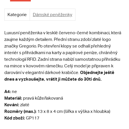
Kategorie
Dámské peněženky
Luxusní peněženka v lesklé červeno-černé kombinaci, která
zaujme každým detailem. Přední stranu zdobí zlaté logo
značky Gregorio. Po otevření klopy se odhalí přehledný
interiér s přihrádkami na karty a papírové peníze, chráněný
technologií RFID. Zadní strana nabízí samostatnou přihrádku
na mince v kovovém rámečku. Celý model je připraven k
Objednejte ještě
darování v elegantní dárkové krabičce.
dnes a vyzkoušejte, vrátit ji můžete do 30ti dnů.
A4:
ne
Materiál:
pravá kůže/lakovaná
Kování:
zlaté
Rozměry (max.):
13 x 8 x 4 cm (šířka x výška x hloubka)
Kód zboží:
GP117