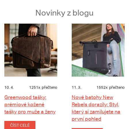
Novinky z blogu
10. 4.
1251x
přečteno
11. 3.
1552x
přečteno
Greenwood tašky:
Nové batohy New
prémiové kožené
Rebels dorazily: Styl,
tašky pro muže a ženy
který si zamilujete na
první pohled
ČÍST CELÉ