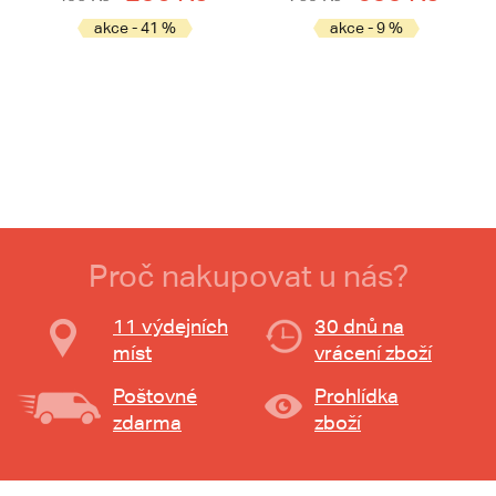
akce - 41 %
akce - 9 %
Proč nakupovat u nás?
11 výdejních
30 dnů na
míst
vrácení zboží
Poštovné
Prohlídka
zdarma
zboží