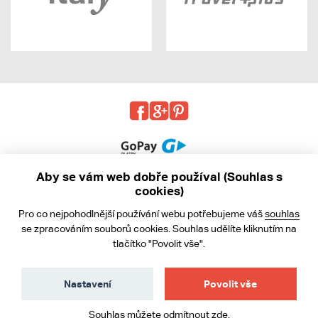
Aby se vám web dobře používal (Souhlas s
cookies)
© 2013 - 2026 kabea.cz
Pro co nejpohodlnější používání webu potřebujeme váš
souhlas
Obchodní podmínky
se zpracováním souborů cookies. Souhlas udělíte kliknutím na
tlačítko "Povolit vše".
Ochrana osobních údajů
Cookies
Nastavení
Povolit vše
Souhlas můžete odmítnout
zde
.