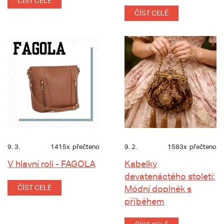
ČÍST CELÉ
ČÍST CELÉ
9. 3.
1415x
přečteno
9. 2.
1583x
přečteno
V hlavní roli - FAGOLA
Kabelky
devatenáctého století:
ČÍST CELÉ
Módní doplněk s
příběhem