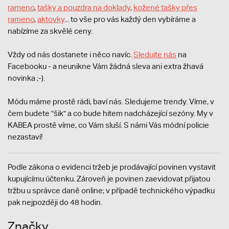
rameno
,
tašky a pouzdra na doklady
,
kožené tašky přes
rameno
,
aktovky
... to vše pro vás každý den vybíráme a
nabízíme za skvělé ceny.
Vždy od nás dostanete i něco navíc.
S
ledujte nás
na
Facebooku - a neunikne Vám žádná sleva ani extra žhavá
novinka ;-).
Módu máme prostě rádi, baví nás. Sledujeme trendy. Víme, v
čem budete "šik" a co bude hitem nadcházející sezóny. My v
KABEA prostě víme, co Vám sluší. S námi Vás módní policie
nezastaví!
Podle zákona o evidenci tržeb je prodávající povinen vystavit
kupujícímu účtenku. Zároveň je povinen zaevidovat přijatou
tržbu u správce daně online; v případě technického výpadku
pak nejpozději do 48 hodin.
Značky