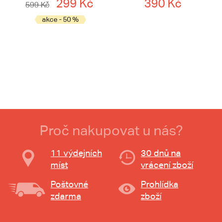
299 Kč
390 Kč
599 Kč
akce - 50 %
Proč nakupovat u nás?
11 výdejních
30 dnů na
míst
vrácení zboží
Poštovné
Prohlídka
zdarma
zboží