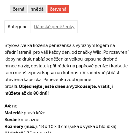
černá
hnědá
červená
Kategorie
Dámské peněženky
Stylová, velká kožená peněženka s výrazným logem na
přední straně, pro váš každý den, od značky Wild. Po rozevření
klopy na druk, nabízí peněženka velkou kapsu na drobné
mince na zip, dostatek přihrádek na papírové peníze i karty. Je
tam i menší zipová kapsa na drobnosti. V zadní vnější části
otevřená kapsička. Peněženku zdobí jemné
Objednejte ještě dnes a vyzkoušejte, vrátit ji
prošití.
můžete až do 30 dnů!
A4:
ne
Materiál:
pravá kůže
Kování:
mosazné
Rozměry (max.):
18 x 10 x 3 cm (šířka x výška x hloubka)