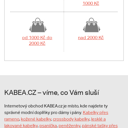
1000 Kč
od 1000 Kč do
nad 2000 Kč
2000 Kč
KABEA.CZ – víme, co Vám sluší
Internetový obchod KABEA.cz je místo, kde najdete ty
správné modní doplňky pro dámy i pány.
Kabelky přes
rameno
,
kožené kabelky
,
crossbody kabelky
,
lesklé a
lakované kabelky
,
psaníčka
,
peněženky
,
pánské tašky přes