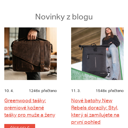
Novinky z blogu
10. 4.
1246x
přečteno
11. 3.
1548x
přečteno
Greenwood tašky:
Nové batohy New
prémiové kožené
Rebels dorazily: Styl,
tašky pro muže a ženy
který si zamilujete na
první pohled