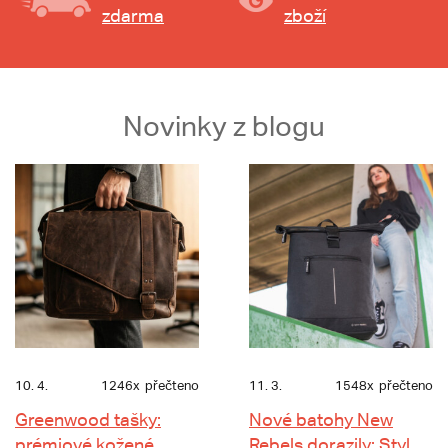
zdarma
zboží
Novinky z blogu
10. 4.
1246x
přečteno
11. 3.
1548x
přečteno
Greenwood tašky:
Nové batohy New
prémiové kožené
Rebels dorazily: Styl,