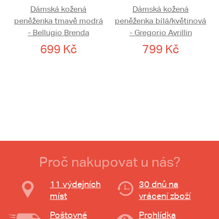
Dámská kožená
Dámská kožená
peněženka tmavě modrá
peněženka bílá/květinová
- Bellugio Brenda
- Gregorio Avrillin
699 Kč
799 Kč
Proč nakupovat u nás?
11 výdejních
30 dnů na
míst
vrácení zboží
Poštovné
Prohlídka