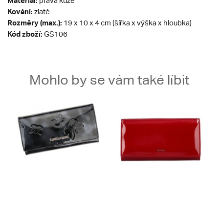
Materiál:
pravá kůže
Kování:
zlaté
Rozměry (max.):
19 x 10 x 4 cm (šířka x výška x hloubka)
Kód zboží:
GS106
Mohlo by se vám také líbit