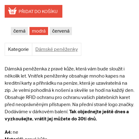
PŘIDAT DO KOŠÍKU
černá
modrá
červená
Kategorie
Dámské peněženky
Dámská peněženka z pravé kůže, která vám bude sloužit i
několik let.
Vnitřek peněženky obsahuje mnoho kapes na
kreditní karty a přihrádku na peníze, která je uzavíratelná na
zip. Je velmi pohodlná k nošení a skvěle se hodí na každý den.
Obsahuje RFID ochranu pro ochranu vašich platebních karet
před neoprávněným přístupem. Na přední straně logo značky.
Tak objednejte ještě dnes a
Dodáváme v dárkovém balení.
vyzkoušejte, vrátit jej můžete do 30ti dnů.
A4:
ne