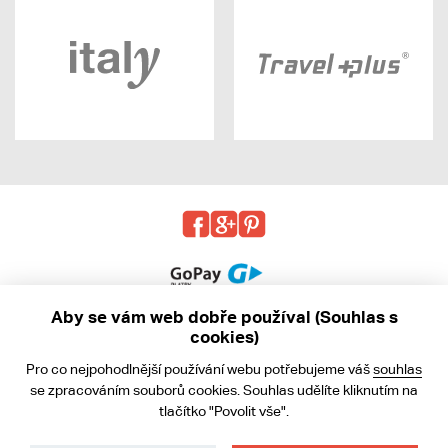
Aby se vám web dobře používal (Souhlas s
cookies)
© 2013 - 2026 kabea.cz
Pro co nejpohodlnější používání webu potřebujeme váš
souhlas
Obchodní podmínky
se zpracováním souborů cookies. Souhlas udělíte kliknutím na
tlačítko "Povolit vše".
Ochrana osobních údajů
Cookies