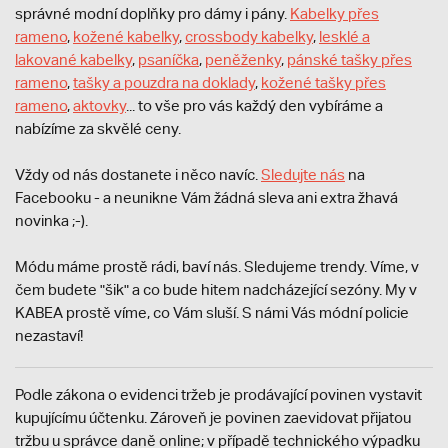
správné modní doplňky pro dámy i pány.
Kabelky přes
rameno
,
kožené kabelky
,
crossbody kabelky
,
lesklé a
lakované kabelky
,
psaníčka
,
peněženky
,
pánské tašky přes
rameno
,
tašky a pouzdra na doklady
,
kožené tašky přes
rameno
,
aktovky
... to vše pro vás každý den vybíráme a
nabízíme za skvělé ceny.
Vždy od nás dostanete i něco navíc.
S
ledujte nás
na
Facebooku - a neunikne Vám žádná sleva ani extra žhavá
novinka ;-).
Módu máme prostě rádi, baví nás. Sledujeme trendy. Víme, v
čem budete "šik" a co bude hitem nadcházející sezóny. My v
KABEA prostě víme, co Vám sluší. S námi Vás módní policie
nezastaví!
Podle zákona o evidenci tržeb je prodávající povinen vystavit
kupujícímu účtenku. Zároveň je povinen zaevidovat přijatou
tržbu u správce daně online; v případě technického výpadku