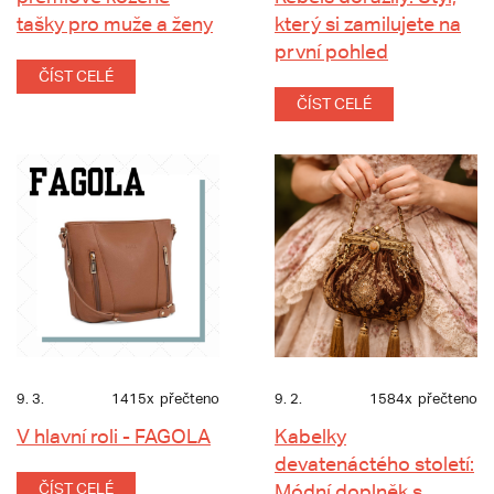
tašky pro muže a ženy
který si zamilujete na
první pohled
ČÍST CELÉ
ČÍST CELÉ
9. 3.
1415x
přečteno
9. 2.
1584x
přečteno
V hlavní roli - FAGOLA
Kabelky
devatenáctého století:
ČÍST CELÉ
Módní doplněk s