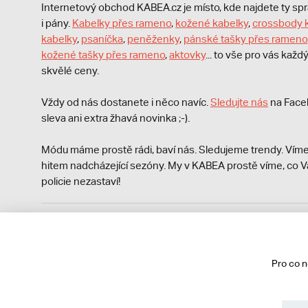
Internetový obchod KABEA.cz je místo, kde najdete ty s
i pány.
Kabelky přes rameno
,
kožené kabelky
,
crossbody 
kabelky
,
psaníčka
,
peněženky
,
pánské tašky přes rameno
kožené tašky přes rameno
,
aktovky
... to vše pro vás kaž
skvělé ceny.
Vždy od nás dostanete i něco navíc.
S
ledujte nás
na Face
sleva ani extra žhavá novinka ;-).
Módu máme prostě rádi, baví nás. Sledujeme trendy. Víme
hitem nadcházející sezóny. My v KABEA prostě víme, co V
policie nezastaví!
Podle zákona o evidenci tržeb je prodávající povinen vyst
Zároveň je povinen zaevidovat přijatou tržbu u správce da
technického výpadku pak nejpozději do 48 hodin.
Pro co 