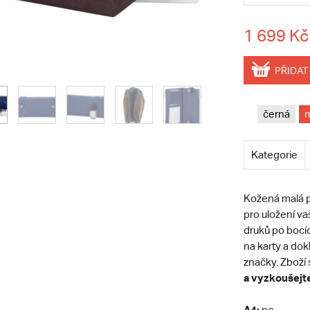
1 699 Kč
PŘIDAT
černá
Kategorie
Kožená malá p
pro uložení v
druků po bocí
na karty a do
značky. Zboží
a vyzkoušejte,
A4:
ne