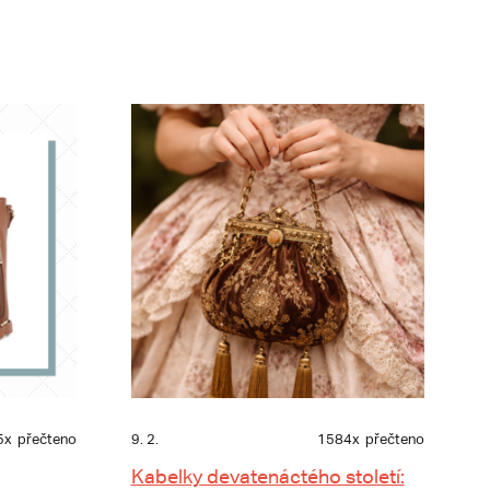
5x
přečteno
9. 2.
1584x
přečteno
Kabelky devatenáctého století: