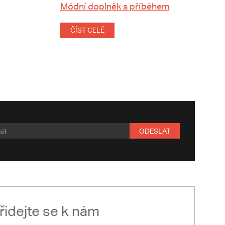
Módní doplněk s příběhem
ČÍST CELÉ
ODESLAT
řidejte se k nám