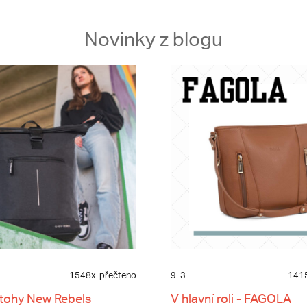
Novinky z blogu
1548x
přečteno
9. 3.
141
tohy New Rebels
V hlavní roli - FAGOLA