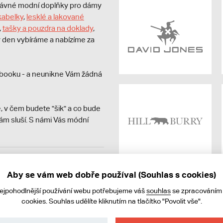
právné modní doplňky pro dámy
kabelky
,
lesklé a lakované
,
tašky a pouzdra na doklady
,
dý den vybíráme a nabízíme za
booku - a neunikne Vám žádná
, v čem budete "šik" a co bude
ám sluší. S námi Vás módní
avit kupujícímu účtenku.
ně online; v případě
Aby se vám web dobře používal (Souhlas s cookies)
nejpohodlnější používání webu potřebujeme váš
souhlas
se zpracováním
cookies. Souhlas udělíte kliknutím na tlačítko "Povolit vše".