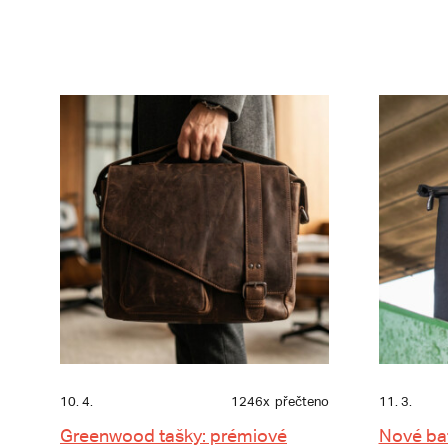
10. 4.
1246x
přečteno
11. 3.
Greenwood tašky: prémiové
Nové ba