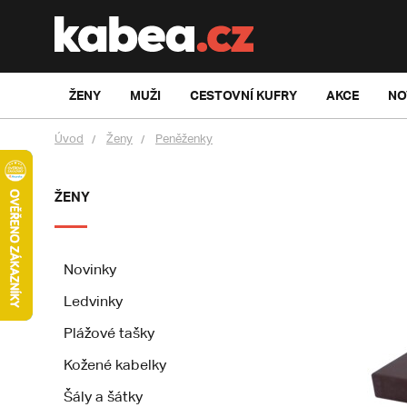
ŽENY
MUŽI
CESTOVNÍ KUFRY
AKCE
NO
Úvod
Ženy
Peněženky
ŽENY
Novinky
Ledvinky
Plážové tašky
Kožené kabelky
Šály a šátky