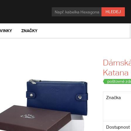
HLEDEJ
VINKY
ZNAČKY
Dámská
Katana 
poštovné zd
Značka
Dostupnost