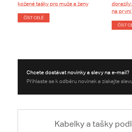
kožené tašky pro muže a ženy
dorazily:
na první
ČÍST CELÉ
ČÍST C
Chcete dostávat novinky a slevy na e-mail?
Přihlaste se k odběru novinek a získejte sle
Kabelky a tašky pod