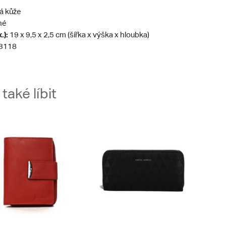
á kůže
né
.):
19 x 9,5 x 2,5 cm (šířka x výška x hloubka)
3118
aké líbit