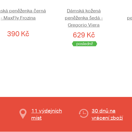
ská peněženka černá
Dámská kožená
- MaxFly Frozina
peněženka šedá -
pe
Gregorio Viera
390 Kč
629 Kč
poslední!
11 výdejních
30 dnů na
míst
vrácení zboží