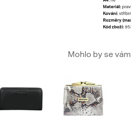
Materiál:
prav
Kování:
stříbr
Rozměry (max
Kód zboží:
95
Mohlo by se vám t