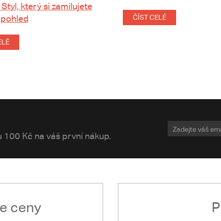
 Styl, který si zamilujete
 pohled
ČÍST CELÉ
ELÉ
vu 100 Kč na váš první nákup.
le ceny
P