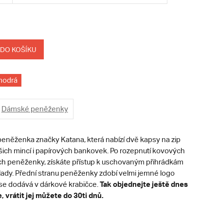
 DO KOŠÍKU
modrá
Dámské peněženky
eněženka značky Katana, která nabízí dvě kapsy na zip
ašich mincí i papírových bankovek. Po rozepnutí kovových
ch peněženky, získáte přístup k uschovaným přihrádkám
klady. Přední stranu peněženky zdobí velmi jemné logo
Tak objednejte ještě dnes
 se dodává v dárkové krabičce.
 vrátit jej můžete do 30ti dnů.