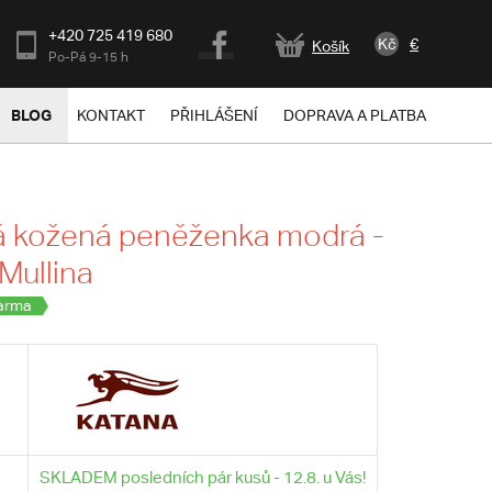
+420 725 419 680
Kč
€
Košík
Po-Pá 9-15 h
BLOG
KONTAKT
PŘIHLÁŠENÍ
DOPRAVA A PLATBA
 kožená peněženka modrá -
Mullina
arma
SKLADEM posledních pár kusů - 12.8. u Vás!