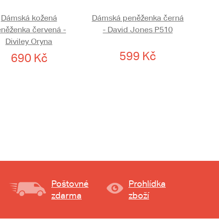
Dámská kožená
Dámská peněženka černá
něženka červená -
- David Jones P510
Diviley Oryna
599 Kč
690 Kč
Poštovné
Prohlídka
zdarma
zboží