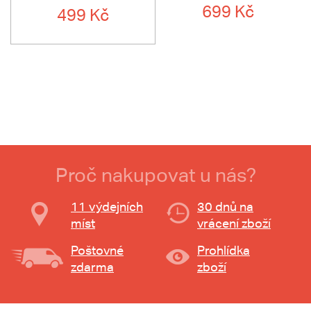
699 Kč
499 Kč
Proč nakupovat u nás?
11 výdejních
30 dnů na
míst
vrácení zboží
Poštovné
Prohlídka
zdarma
zboží