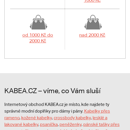
1000 Kč
od 1000 Kč do
nad 2000 Kč
2000 Kč
KABEA.CZ – víme, co Vám sluší
Internetový obchod KABEA.cz je místo, kde najdete ty
správné modní doplňky pro dámy i pány.
Kabelky přes
rameno
,
kožené kabelky
,
crossbody kabelky
,
lesklé a
lakované kabelky
,
psaníčka
,
peněženky
,
pánské tašky přes