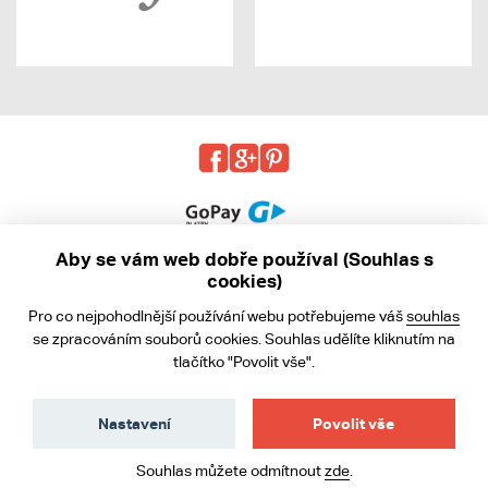
Aby se vám web dobře používal (Souhlas s
cookies)
© 2013 - 2026 kabea.cz
Pro co nejpohodlnější používání webu potřebujeme váš
souhlas
Obchodní podmínky
se zpracováním souborů cookies. Souhlas udělíte kliknutím na
tlačítko "Povolit vše".
Ochrana osobních údajů
Cookies
Nastavení
Povolit vše
Souhlas můžete odmítnout
zde
.