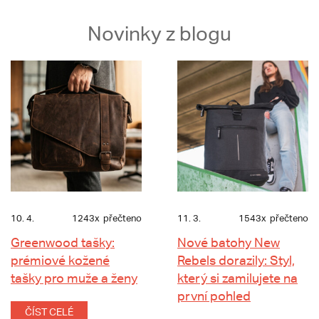
Novinky z blogu
10. 4.
1243x
přečteno
11. 3.
1543x
přečteno
Greenwood tašky:
Nové batohy New
prémiové kožené
Rebels dorazily: Styl,
tašky pro muže a ženy
který si zamilujete na
první pohled
ČÍST CELÉ