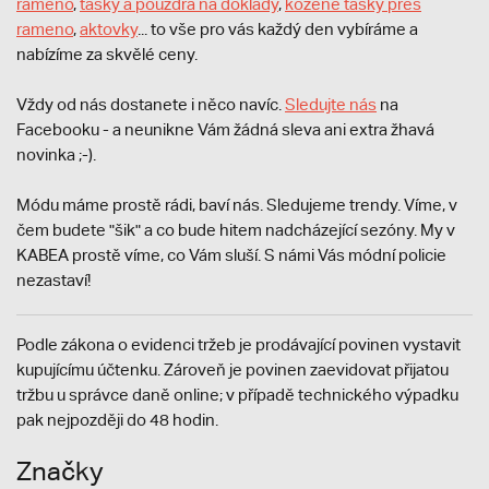
rameno
,
tašky a pouzdra na doklady
,
kožené tašky přes
rameno
,
aktovky
... to vše pro vás každý den vybíráme a
nabízíme za skvělé ceny.
Vždy od nás dostanete i něco navíc.
S
ledujte nás
na
Facebooku - a neunikne Vám žádná sleva ani extra žhavá
novinka ;-).
Módu máme prostě rádi, baví nás. Sledujeme trendy. Víme, v
čem budete "šik" a co bude hitem nadcházející sezóny. My v
KABEA prostě víme, co Vám sluší. S námi Vás módní policie
nezastaví!
Podle zákona o evidenci tržeb je prodávající povinen vystavit
kupujícímu účtenku. Zároveň je povinen zaevidovat přijatou
tržbu u správce daně online; v případě technického výpadku
pak nejpozději do 48 hodin.
Značky