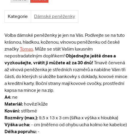
Kategorie
Dámské peněženky
Volba dámské peněženky je jen na Vás. Podívejte se na tuto
krásnou, hladkou, koženou, vínovou peněženku od české
značky
Tomas
. Může se stát Vašim luxusním
Objednejte ještě dnes a
nepostradatelným doplňkem!
vyzkoušejte, vrátit ji můžete až za 30 dnů!
Tmavě červená
až vínová peněženka je středních rozměrů a nabídne Vám tři
části, do kterých si uložíte bankovky s doklady, kovové mince
a kreditní karty. Boční strany mají kovové cvočky, prostřední
kapsa na mince je na zip.
A4:
ne
Materiál:
hovězí kůže
Kování:
stříbrné
Rozměry (max.):
9,5 x 13 x 3 cm (šířka x výška x hloubka)
Výška ucha:
- cm (měřeno od ohybu ucha kolmo ke kabelce)
Délka popruhu:
-