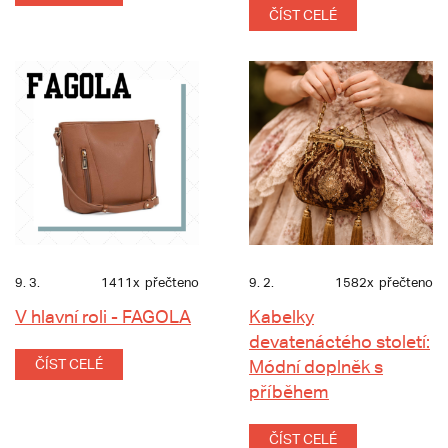
ČÍST CELÉ
9. 3.
1411x
přečteno
9. 2.
1582x
přečteno
V hlavní roli - FAGOLA
Kabelky
devatenáctého století:
ČÍST CELÉ
Módní doplněk s
příběhem
ČÍST CELÉ