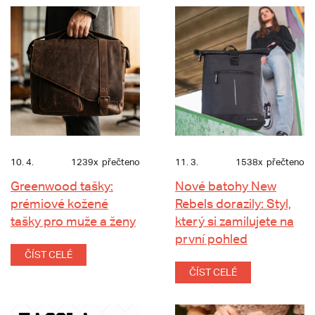
10. 4.
1239x
přečteno
11. 3.
1538x
přečteno
Greenwood tašky:
Nové batohy New
prémiové kožené
Rebels dorazily: Styl,
tašky pro muže a ženy
který si zamilujete na
první pohled
ČÍST CELÉ
ČÍST CELÉ