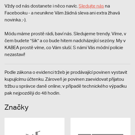
Vždy od nás dostanete i něco navíc.
S
ledujte nás
na
Facebooku - a neunikne Vám žádná sleva ani extra žhavá
novinka ;-).
Módu máme prostě rádi, baví nás. Sledujeme trendy. Víme, v
čem budete "šik" a co bude hitem nadcházející sezóny. My v
KABEA prostě víme, co Vám sluší. S námi Vás módní policie
nezastaví!
Podle zákona o evidenci tržeb je prodávající povinen vystavit
kupujícímu účtenku. Zároveň je povinen zaevidovat přijatou
tržbu u správce daně online; v případě technického výpadku
pak nejpozději do 48 hodin.
Značky