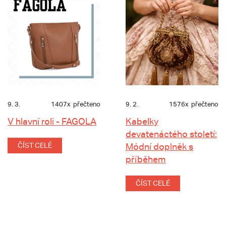
9. 3.
1407x
přečteno
9. 2.
1576x
přečteno
V hlavní roli - FAGOLA
Kabelky
devatenáctého století:
ČÍST CELÉ
Módní doplněk s
příběhem
ČÍST CELÉ