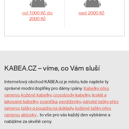
od 1000 Kč do
nad 2000 Kč
2000 Kč
KABEA.CZ – víme, co Vám sluší
Internetový obchod KABEA.cz je místo, kde najdete ty
správné modní doplňky pro dámy i pány.
Kabelky přes
rameno
,
kožené kabelky
,
crossbody kabelky
,
lesklé a
lakované kabelky
,
psaníčka
,
peněženky
,
pánské tašky přes
rameno
,
tašky a pouzdra na doklady
,
kožené tašky přes
rameno
,
aktovky
... to vše pro vás každý den vybíráme a
nabízíme za skvělé ceny.