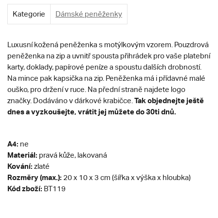
Kategorie
Dámské peněženky
Luxusní kožená peněženka s motýlkovým vzorem. Pouzdrová
peněženka na zip a uvnitř spousta přihrádek pro vaše platební
karty, doklady, papírové peníze a spoustu dalších drobností.
Na mince pak kapsička na zip. Peněženka má i přídavné malé
ouško, pro držení v ruce. Na přední straně najdete logo
Tak objednejte ještě
značky. Dodáváno v dárkové krabičce.
dnes a vyzkoušejte, vrátit jej můžete do 30ti dnů.
A4:
ne
Materiál:
pravá kůže, lakovaná
Kování:
zlaté
Rozměry (max.):
20 x 10 x 3 cm (šířka x výška x hloubka)
Kód zboží:
BT119