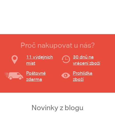
Proč nakupovat u nás?
11 výdejních
30 dnů na
míst
vrácení zboží
Poštovné
Prohlídka
zdarma
zboží
Novinky z blogu