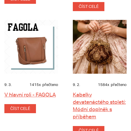
ČÍST CELÉ
9. 3.
1415x
přečteno
9. 2.
1584x
přečteno
V hlavní roli - FAGOLA
Kabelky
devatenáctého století:
ČÍST CELÉ
Módní doplněk s
příběhem
ČÍST CELÉ