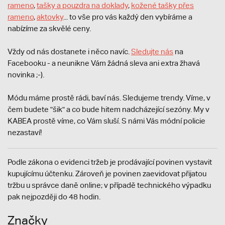
rameno
,
tašky a pouzdra na doklady
,
kožené tašky přes
rameno
,
aktovky
... to vše pro vás každý den vybíráme a
nabízíme za skvělé ceny.
Vždy od nás dostanete i něco navíc.
S
ledujte nás
na
Facebooku - a neunikne Vám žádná sleva ani extra žhavá
novinka ;-).
Módu máme prostě rádi, baví nás. Sledujeme trendy. Víme, v
čem budete "šik" a co bude hitem nadcházející sezóny. My v
KABEA prostě víme, co Vám sluší. S námi Vás módní policie
nezastaví!
Podle zákona o evidenci tržeb je prodávající povinen vystavit
kupujícímu účtenku. Zároveň je povinen zaevidovat přijatou
tržbu u správce daně online; v případě technického výpadku
pak nejpozději do 48 hodin.
Značky