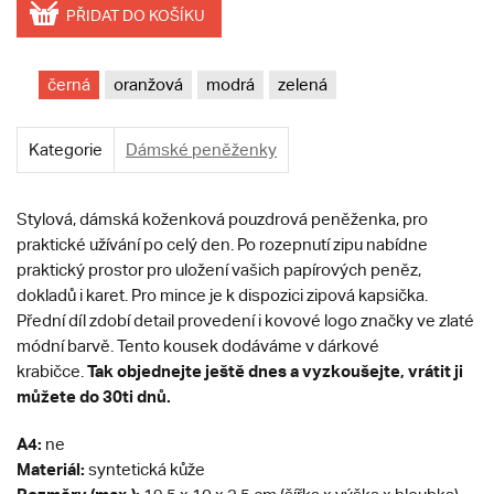
PŘIDAT DO KOŠÍKU
černá
oranžová
modrá
zelená
Kategorie
Dámské peněženky
Stylová, dámská koženková pouzdrová peněženka, pro
praktické užívání po celý den. Po rozepnutí zipu nabídne
praktický prostor pro uložení vašich papírových peněz,
dokladů i karet. Pro mince je k dispozici zipová kapsička.
Přední díl zdobí detail provedení i kovové logo značky ve zlaté
módní barvě. Tento kousek dodáváme v dárkové
Tak objednejte ještě dnes a vyzkoušejte, vrátit ji
krabičce.
můžete do 30ti dnů.
A4:
ne
Materiál:
syntetická kůže