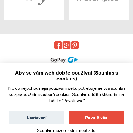
Aby se vám web dobře používal (Souhlas s
cookies)
© 2013 - 2026 kabea.cz
Pro co nejpohodlnější používání webu potřebujeme váš
souhlas
Obchodní podmínky
se zpracováním souborů cookies. Souhlas udělíte kliknutím na
tlačítko "Povolit vše".
Ochrana osobních údajů
Cookies
Nastavení
Povolit vše
Souhlas můžete odmítnout
zde
.