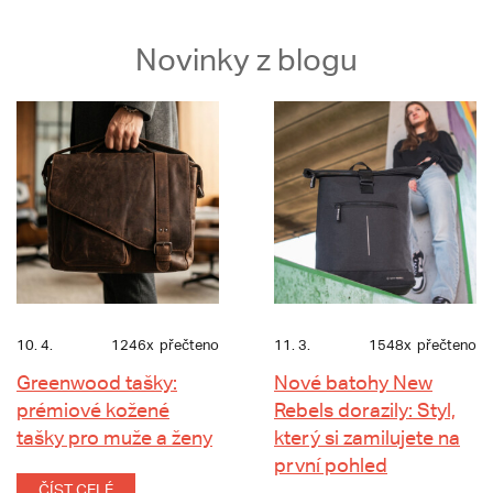
Novinky z blogu
10. 4.
1246x
přečteno
11. 3.
1548x
přečteno
Greenwood tašky:
Nové batohy New
prémiové kožené
Rebels dorazily: Styl,
tašky pro muže a ženy
který si zamilujete na
první pohled
ČÍST CELÉ