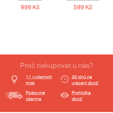
999 Kč
599 Kč
Proč nakupovat u nás?
11 výdejních
30 dnů na
míst
vrácení zboží
Poštovné
Prohlídka
zdarma
zboží