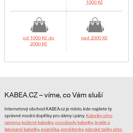
1000 Kč
od 1000 Kč do
nad 2000 Kč
2000 Kč
KABEA.CZ – víme, co Vám sluší
Internetový obchod KABEA.cz je místo, kde najdete ty
správné modní doplňky pro dámy i pány.
Kabelky přes
rameno
,
kožené kabelky
,
crossbody kabelky
,
lesklé a
lakované kabelky
,
psaníčka
,
peněženky
,
pánské tašky přes