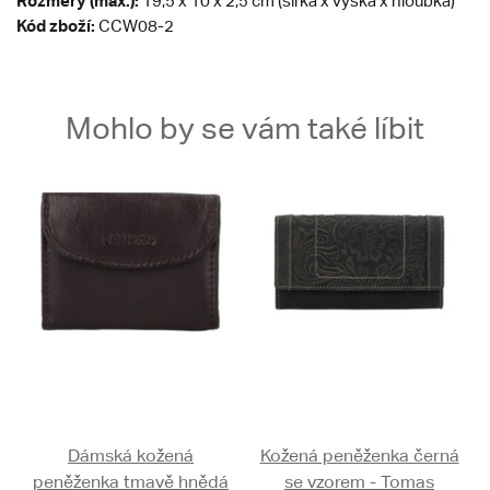
Rozměry (max.):
19,5 x 10 x 2,5 cm (šířka x výška x hloubka)
Kód zboží:
CCW08-2
Mohlo by se vám také líbit
Dámská kožená
Kožená peněženka černá
peněženka tmavě hnědá
se vzorem - Tomas