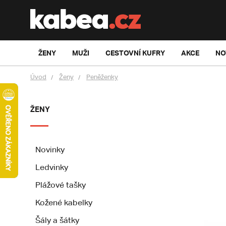
ŽENY
MUŽI
CESTOVNÍ KUFRY
AKCE
NO
Úvod
Ženy
Peněženky
ŽENY
Novinky
Ledvinky
Plážové tašky
Kožené kabelky
Šály a šátky