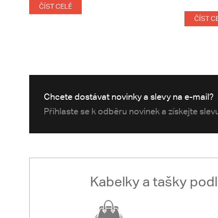
ČÍST CELÉ
ČÍST C
Chcete dostávat novinky a slevy na e-mail?
Přihlaste se k odběru novinek a získejte sle
Kabelky a tašky pod