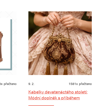
0x
přečteno
9. 2.
1581x
přečteno
Kabelky devatenáctého století:
Módní doplněk s příběhem