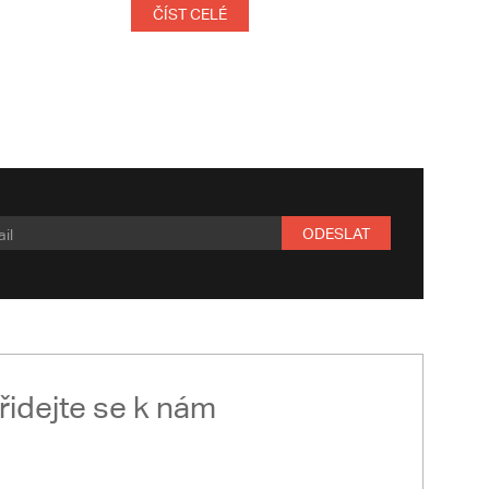
ČÍST CELÉ
ODESLAT
řidejte se k nám