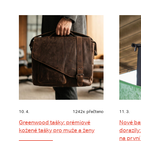
10. 4.
1242x
přečteno
11. 3.
Greenwood tašky: prémiové
Nové ba
kožené tašky pro muže a ženy
dorazily:
na první