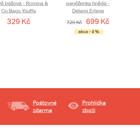
ě béžová - Romina &
peněženka hnědá -
Co Bags Ysuffa
Delami Erlene
329 Kč
699 Kč
729 Kč
akce - 4 %
Poštovné
Prohlídka
zdarma
zboží