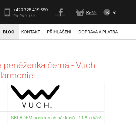
+420 725 419 680
Kč
€
Košík
Po-Pá 9-15 h
BLOG
KONTAKT
PŘIHLÁŠENÍ
DOPRAVA A PLATBA
 peněženka černá - Vuch
Harmonie
SKLADEM posledních pár kusů - 11.8. u Vás!