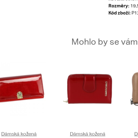
Rozměry:
19,5
Kód zboží:
P1
Mohlo by se vám t
Dámská kožená
Dámská kožená
D