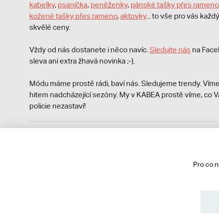
kabelky
,
psaníčka
,
peněženky
,
pánské tašky přes rameno
kožené tašky přes rameno
,
aktovky
... to vše pro vás kaž
skvělé ceny.
Vždy od nás dostanete i něco navíc.
S
ledujte nás
na Face
sleva ani extra žhavá novinka ;-).
Módu máme prostě rádi, baví nás. Sledujeme trendy. Víme
hitem nadcházející sezóny. My v KABEA prostě víme, co V
policie nezastaví!
Podle zákona o evidenci tržeb je prodávající povinen vyst
Zároveň je povinen zaevidovat přijatou tržbu u správce da
technického výpadku pak nejpozději do 48 hodin.
Pro co 
© 2013 - 2026 kabea.cz
Obchodní podmínky
Ochrana osobních údajů
Cookies