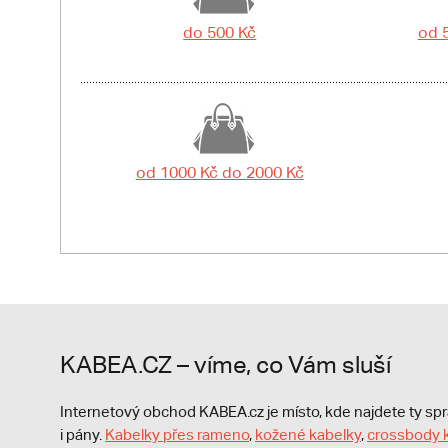
do 500 Kč
od 
od 1000 Kč do 2000 Kč
KABEA.CZ – víme, co Vám sluší
Internetový obchod KABEA.cz je místo, kde najdete ty s
i pány.
Kabelky přes rameno
,
kožené kabelky
,
crossbody 