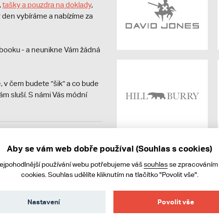
,
tašky a pouzdra na doklady
,
dý den vybíráme a nabízíme za
booku - a neunikne Vám žádná
, v čem budete "šik" a co bude
ám sluší. S námi Vás módní
avit kupujícímu účtenku.
ně online; v případě
Aby se vám web dobře používal (Souhlas s cookies)
nejpohodlnější používání webu potřebujeme váš
souhlas
se zpracováním
cookies. Souhlas udělíte kliknutím na tlačítko "Povolit vše".
Nastavení
Povolit vše