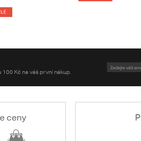
ELÉ
vu 100 Kč na váš první nákup.
le ceny
P