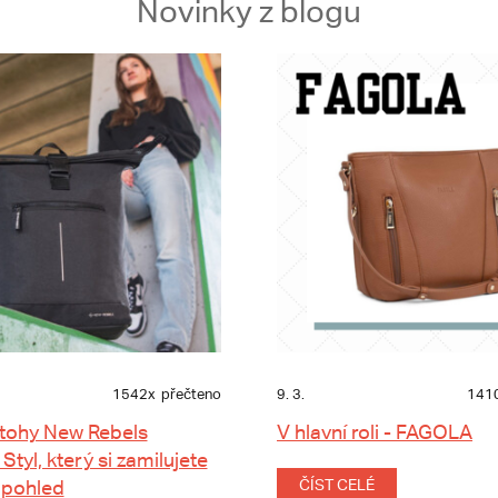
Novinky z blogu
1542x
přečteno
9. 3.
141
tohy New Rebels
V hlavní roli - FAGOLA
 Styl, který si zamilujete
 pohled
ČÍST CELÉ