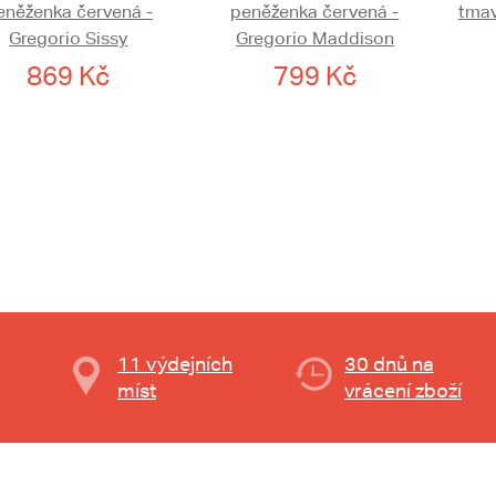
eněženka červená -
peněženka červená -
tmav
Gregorio Sissy
Gregorio Maddison
869 Kč
799 Kč
11 výdejních
30 dnů na
míst
vrácení zboží