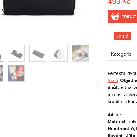
499 Kč
PŘIDAT
černá
Kategorie
Perfektní dvo
Objedne
Vuch
.
dnů!
Jedna čás
mince. Druhá č
kreditním kar
A4:
ne
Materiál:
poly
Hmotnost
: 0,
Kování:
stříbr