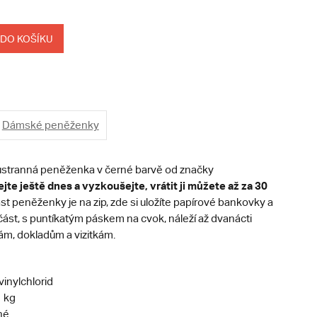
 DO KOŠÍKU
Dámské peněženky
ustranná peněženka v černé barvě od značky
jte ještě dnes a vyzkoušejte, vrátit ji můžete až za 30
t peněženky je na zip, zde si uložíte papírové bankovky a
ást, s puntíkatým páskem na cvok, náleží až dvanácti
tám, dokladům a vizitkám.
vinylchlorid
1 kg
né