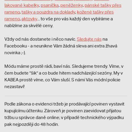
lakované kabelky
,
psaníčka
,
peněženky
,
pánské tašky přes
rameno
,
tašky a pouzdra na doklady
,
kožené tašky přes
rameno
,
aktovky
... to vše pro vás každý den vybíráme a
nabízíme za skvělé ceny.
Vždy od nás dostanete i něco navíc.
S
ledujte nás
na
Facebooku - a neunikne Vám žádná sleva ani extra žhavá
novinka ;-).
Módu máme prostě rádi, baví nás. Sledujeme trendy. Víme, v
čem budete "šik" a co bude hitem nadcházející sezóny. My v
KABEA prostě víme, co Vám sluší. S námi Vás módní policie
nezastaví!
Podle zákona o evidenci tržeb je prodávající povinen vystavit
kupujícímu účtenku. Zároveň je povinen zaevidovat přijatou
tržbu u správce daně online; v případě technického výpadku
pak nejpozději do 48 hodin.