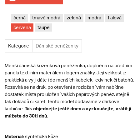
černá
tmavě modrá
zelená
modrá
fialová
červená
taupe
Kategorie
Dámské peněženky
Menší dámská koženková peněženka, doplněná na předním
panelu textilním materiálem i logem značky. Její velikost je
praktická a vy ji dáte i do menších kabelek, ledvinek či batohů.
Rozevírá se na druk, po otevření a rozložení vám nabídne
dostatek místa pro uložení vašich papírových peněz, stejně
tak dokladů či karet. Tento model dodáváme v dárkové
Tak objednejte ještě dnes a vyzkoušejte, vrátit ji
krabičce.
můžete do 30ti dnů.
Materiál:
syntetická kůže