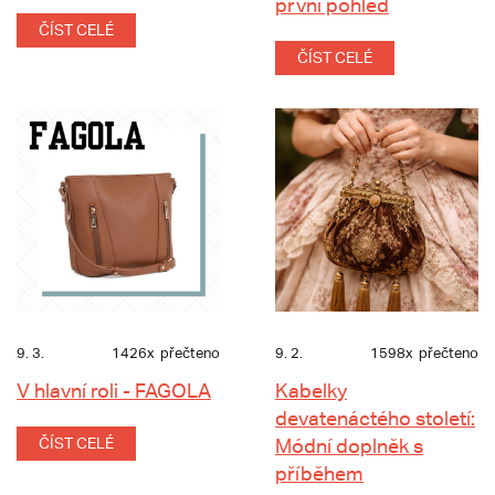
první pohled
ČÍST CELÉ
ČÍST CELÉ
9. 3.
1426x
přečteno
9. 2.
1598x
přečteno
V hlavní roli - FAGOLA
Kabelky
devatenáctého století:
ČÍST CELÉ
Módní doplněk s
příběhem