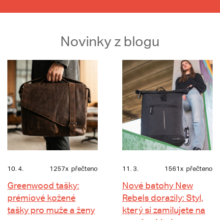
Novinky z blogu
10. 4.
1257x
přečteno
11. 3.
1561x
přečteno
Greenwood tašky:
Nové batohy New
prémiové kožené
Rebels dorazily: Styl,
tašky pro muže a ženy
který si zamilujete na