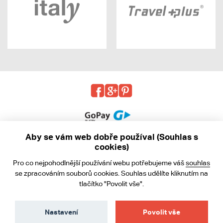
Aby se vám web dobře používal (Souhlas s
cookies)
© 2013 - 2026 kabea.cz
Pro co nejpohodlnější používání webu potřebujeme váš
souhlas
Obchodní podmínky
se zpracováním souborů cookies. Souhlas udělíte kliknutím na
tlačítko "Povolit vše".
Ochrana osobních údajů
Cookies
Nastavení
Povolit vše