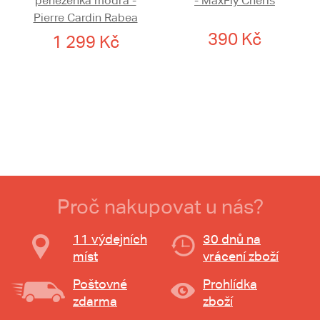
peněženka modrá -
- MaxFly Cheris
Pierre Cardin Rabea
390 Kč
1 299 Kč
Proč nakupovat u nás?
11 výdejních
30 dnů na
míst
vrácení zboží
Poštovné
Prohlídka
zdarma
zboží