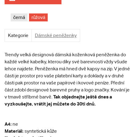
černá
růžová
Kategorie
Dámské peněženky
Trendy velká designová dámská koženková peněženka do
každé velké kabelky, kterou díky své barevnosti vždy všude
lehce najdete. Peněženka má hned dvě kapsy na zip. V jedné
části je prostor pro vaše platební karty a doklady a v druhé
části pak prostor na vaše papírové i kovové peníze. Přední
část zdobí designové barevné pruhy a logo značky. Kování je
Tak objednejte ještě dnes a
v tmavě stříbrné barvě.
vyzkoušejte, vrátit jej můžete do 30ti dnů.
A4:
ne
Materiál:
syntetická kůže