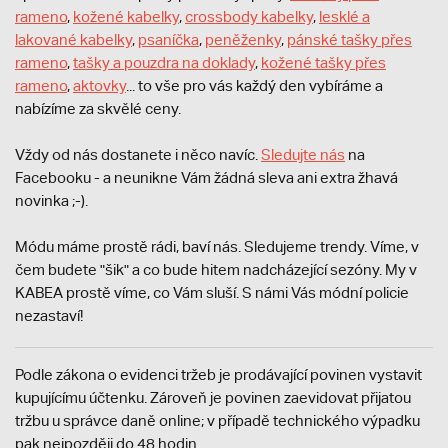
rameno
,
kožené kabelky
,
crossbody kabelky
,
lesklé a
lakované kabelky
,
psaníčka
,
peněženky
,
pánské tašky přes
rameno
,
tašky a pouzdra na doklady
,
kožené tašky přes
rameno
,
aktovky
... to vše pro vás každý den vybíráme a
nabízíme za skvělé ceny.
Vždy od nás dostanete i něco navíc.
S
ledujte nás
na
Facebooku - a neunikne Vám žádná sleva ani extra žhavá
novinka ;-).
Módu máme prostě rádi, baví nás. Sledujeme trendy. Víme, v
čem budete "šik" a co bude hitem nadcházející sezóny. My v
KABEA prostě víme, co Vám sluší. S námi Vás módní policie
nezastaví!
Podle zákona o evidenci tržeb je prodávající povinen vystavit
kupujícímu účtenku. Zároveň je povinen zaevidovat přijatou
tržbu u správce daně online; v případě technického výpadku
pak nejpozději do 48 hodin.