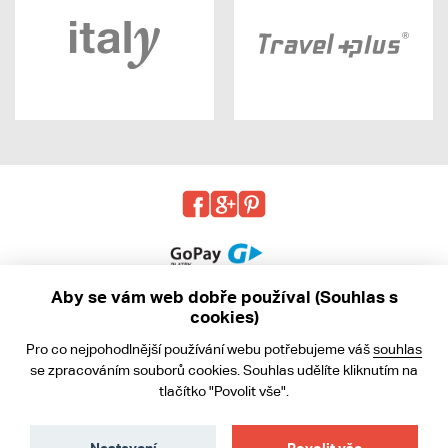
Aby se vám web dobře používal (Souhlas s
cookies)
© 2013 - 2026 kabea.cz
Pro co nejpohodlnější používání webu potřebujeme váš
souhlas
Obchodní podmínky
se zpracováním souborů cookies. Souhlas udělíte kliknutím na
tlačítko "Povolit vše".
Ochrana osobních údajů
Cookies
Nastavení
Povolit vše