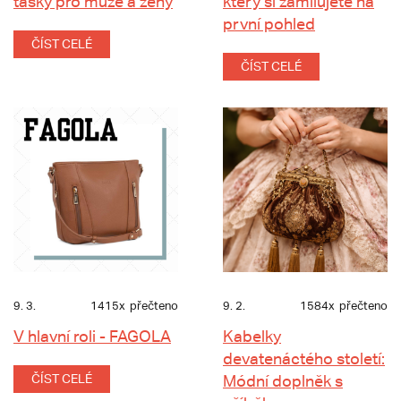
tašky pro muže a ženy
který si zamilujete na
první pohled
ČÍST CELÉ
ČÍST CELÉ
9. 3.
1415x
přečteno
9. 2.
1584x
přečteno
V hlavní roli - FAGOLA
Kabelky
devatenáctého století:
ČÍST CELÉ
Módní doplněk s