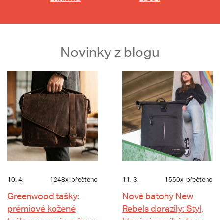
Novinky z blogu
10. 4.
1248x
přečteno
11. 3.
1550x
přečteno
Greenwood tašky:
Nové batohy New
prémiové kožené
Rebels dorazily: Styl,