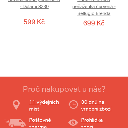
- Delami 8230
peňaženka červená -
Bellugio Brenda
599 Kč
699 Kč
Proč nakupovat u nás?
11 výdejních
30 dnů na
míst
vrácení zboží
Poštovné
Prohlídka
zdarma
zboží