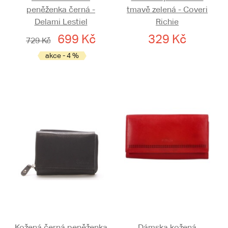
peněženka černá -
tmavě zelená - Coveri
Delami Lestiel
Richie
699 Kč
329 Kč
729 Kč
akce - 4 %
Kožená černá peněženka
Dámska kožená