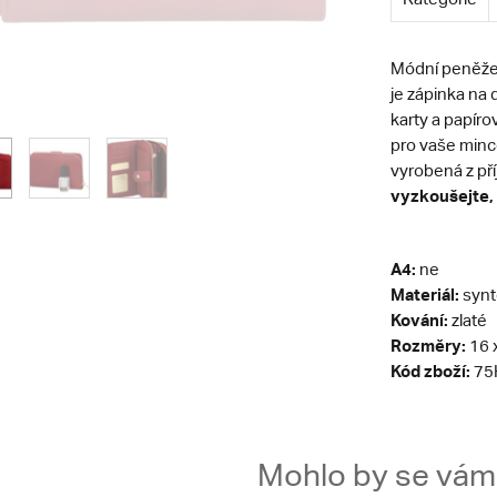
Módní peněženk
je zápinka na 
karty a papíro
pro vaše minc
vyrobená z př
vyzkoušejte, 
A4:
ne
Materiál:
synt
Kování:
zlaté
Rozměry:
16 
Kód zboží:
75
Mohlo by se vám t