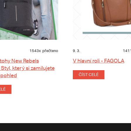
1543x
přečteno
9. 3.
141
tohy New Rebels
V hlavní roli - FAGOLA
 Styl, který si zamilujete
 pohled
ČÍST CELÉ
ELÉ