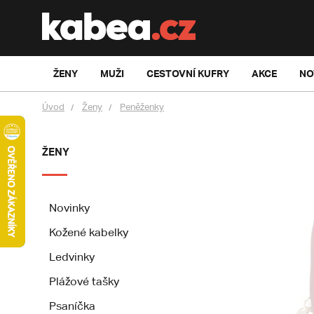
ŽENY
MUŽI
CESTOVNÍ KUFRY
AKCE
NO
Úvod
Ženy
Peněženky
ŽENY
Novinky
Kožené kabelky
Ledvinky
Plážové tašky
Psaníčka