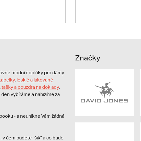
Značky
právné modní doplňky pro dámy
kabelky
,
lesklé a lakované
,
tašky a pouzdra na doklady
,
dý den vybíráme a nabízíme za
booku - a neunikne Vám žádná
, v čem budete "šik" a co bude