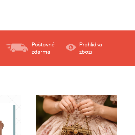
Poštovné
Prohlídka
zdarma
zboží