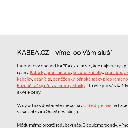
KABEA.CZ – víme, co Vám sluší
Internetový obchod KABEA.cz je místo, kde najdete ty s
i pány.
Kabelky přes rameno
,
kožené kabelky
,
crossbody 
kabelky
,
psaníčka
,
peněženky
,
pánské tašky přes rameno
kožené tašky přes rameno
,
aktovky
... to vše pro vás kaž
skvělé ceny.
Vždy od nás dostanete i něco navíc.
S
ledujte nás
na Face
sleva ani extra žhavá novinka ;-).
Módu máme prostě rádi, baví nás. Sledujeme trendy. Víme