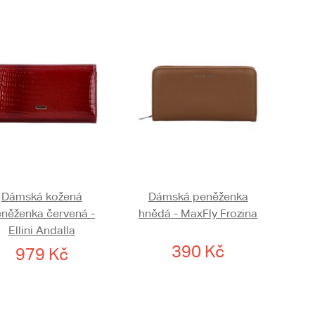
Dámská kožená
Dámská peněženka
něženka červená -
hnědá - MaxFly Frozina
Ellini Andalla
390 Kč
979 Kč