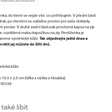
a, do které se vejde vše, co potřebujete. V přední části
druk, po otevření se nabídne prostor pro vaše doklady,
vé peníze. V druhé zadní části pak prostorná kapsa na zip
e, rozdělená malou kapsičkou na zip. Peněženka je
Tak objednejte ještě dnes a
íjemné syntetické kůže.
vrátit jej můžete do 30ti dnů.
etická kůže
x 10,5 x 2,5 cm (šířka x výška x hloubka)
HD339
aké líbit