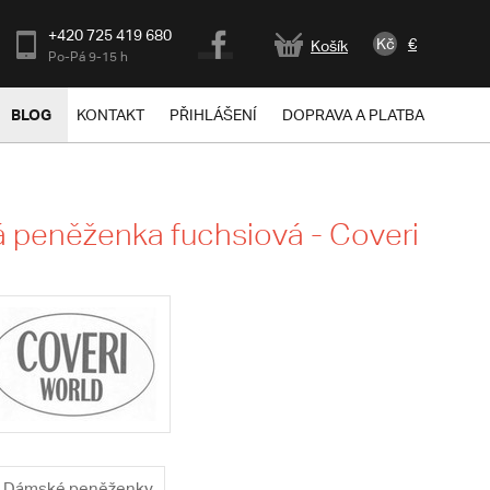
+420 725 419 680
Kč
€
Košík
Po-Pá 9-15 h
BLOG
KONTAKT
PŘIHLÁŠENÍ
DOPRAVA A PLATBA
peněženka fuchsiová - Coveri
Dámské peněženky