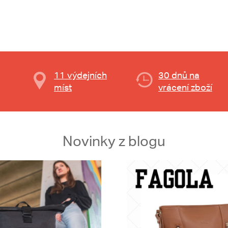
11 výdejních
30 dnů na
míst
vrácení zboží
Novinky z blogu