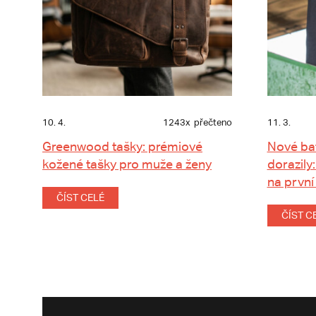
10. 4.
1243x
přečteno
11. 3.
Greenwood tašky: prémiové
Nové ba
kožené tašky pro muže a ženy
dorazily:
na první
ČÍST CELÉ
ČÍST C