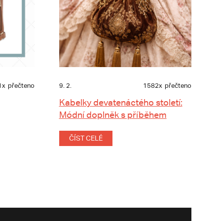
1x
přečteno
9. 2.
1582x
přečteno
Kabelky devatenáctého století:
Módní doplněk s příběhem
ČÍST CELÉ