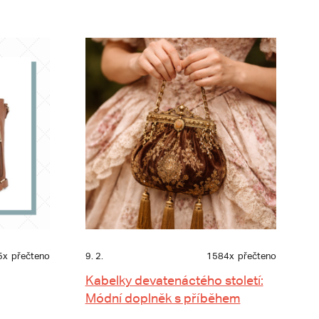
5x
přečteno
9. 2.
1584x
přečteno
Kabelky devatenáctého století:
Módní doplněk s příběhem