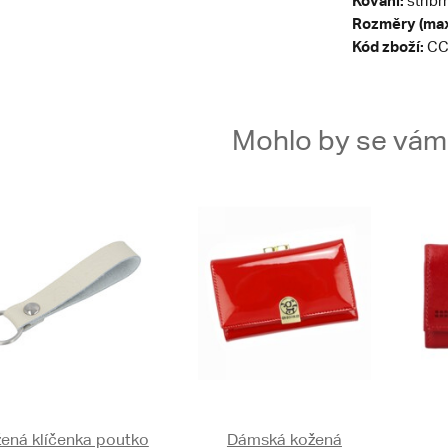
Kování:
stříbr
Rozměry (max
Kód zboží:
CC
Mohlo by se vám t
ená klíčenka poutko
Dámská kožená