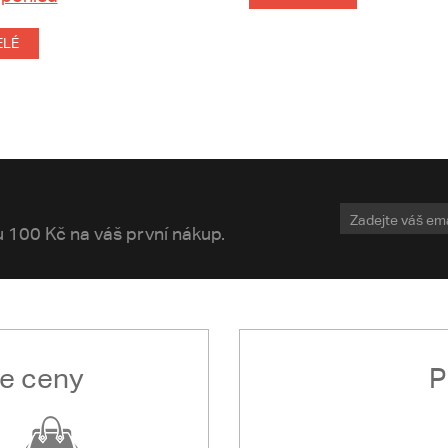
ELÉ
vu 100 Kč na váš první nákup.
le ceny
P