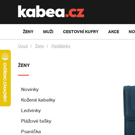
ŽENY
MUŽI
CESTOVNÍ KUFRY
AKCE
NO
Úvod
Ženy
Peněženky
ŽENY
Novinky
Kožené kabelky
Ledvinky
Plážové tašky
Psaníčka