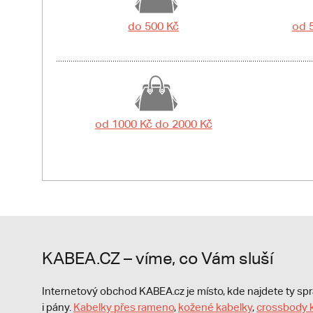
do 500 Kč
od 
od 1000 Kč do 2000 Kč
KABEA.CZ – víme, co Vám sluší
Internetový obchod KABEA.cz je místo, kde najdete ty s
i pány.
Kabelky přes rameno
,
kožené kabelky
,
crossbody 