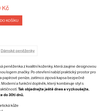
 Kč
 DO KOŠÍKU
Dámské peněženky
á peněženka z kvalitní koženky, která zaujme designovou
ou logem značky. Po otevření nabízí praktický prostor pro
y a papírové peníze, zatímco zipová kapsa bezpečně
 Moderní a funkční doplněk, který kombinuje styl s
Tak objednejte ještě dnes a vyzkoušejte,
aktičností.
te do 30ti dnů.
etická kůže