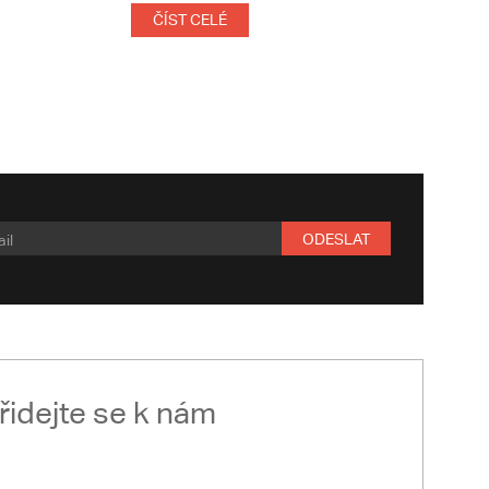
ČÍST CELÉ
ODESLAT
řidejte se k nám