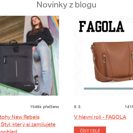
Novinky z blogu
1548x
přečteno
9. 3.
141
tohy New Rebels
V hlavní roli - FAGOLA
 Styl, který si zamilujete
 pohled
ČÍST CELÉ