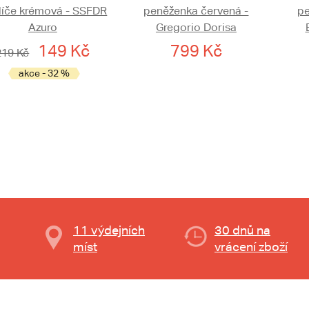
líče krémová - SSFDR
peněženka červená -
pe
Azuro
Gregorio Dorisa
149 Kč
799 Kč
219 Kč
akce - 32 %
11 výdejních
30 dnů na
míst
vrácení zboží