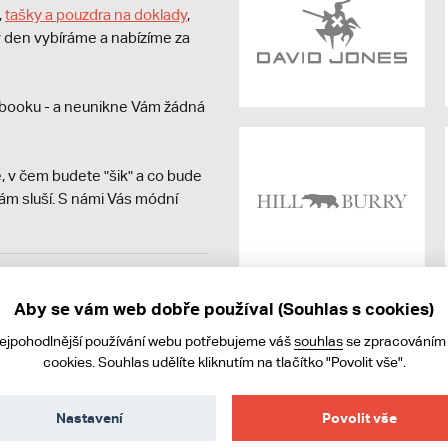
,
tašky a pouzdra na doklady
,
dý den vybíráme a nabízíme za
booku - a neunikne Vám žádná
, v čem budete "šik" a co bude
ám sluší. S námi Vás módní
avit kupujícímu účtenku.
ně online; v případě
Aby se vám web dobře používal (Souhlas s cookies)
nejpohodlnější používání webu potřebujeme váš
souhlas
se zpracováním
cookies. Souhlas udělíte kliknutím na tlačítko "Povolit vše".
Nastavení
Povolit vše