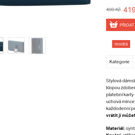
419
499 Kč
PŘIDAT
modrá
Kategorie
Stylová dámsk
klopou zdoben
platební kart
uchová mince.
každodenní pr
vrátit ji může
Materiál:
synt