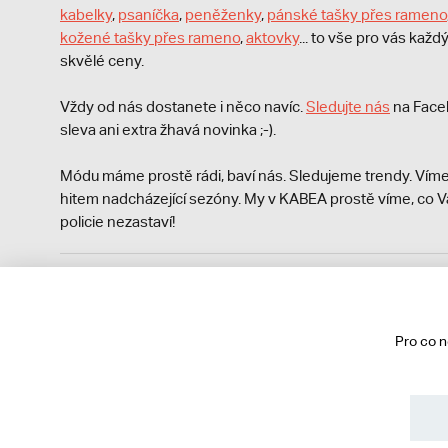
kabelky
,
psaníčka
,
peněženky
,
pánské tašky přes rameno
kožené tašky přes rameno
,
aktovky
... to vše pro vás kaž
skvělé ceny.
Vždy od nás dostanete i něco navíc.
S
ledujte nás
na Face
sleva ani extra žhavá novinka ;-).
Módu máme prostě rádi, baví nás. Sledujeme trendy. Víme
hitem nadcházející sezóny. My v KABEA prostě víme, co V
policie nezastaví!
Podle zákona o evidenci tržeb je prodávající povinen vyst
Zároveň je povinen zaevidovat přijatou tržbu u správce da
technického výpadku pak nejpozději do 48 hodin.
Pro co 
© 2013 - 2026 kabea.cz
Obchodní podmínky
Ochrana osobních údajů
Cookies