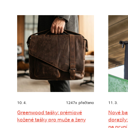
10. 4.
1247x
přečteno
11. 3.
Greenwood tašky: prémiové
Nové ba
kožené tašky pro muže a ženy
dorazily:
na první