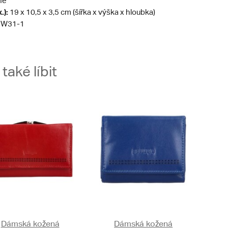
né
.):
19 x 10,5 x 3,5 cm (šířka x výška x hloubka)
W31-1
aké líbit
Dámská kožená
Dámská kožená