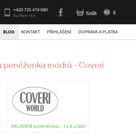
+420 725 419 680
Kč
€
Košík
Po-Pá 9-15 h
BLOG
KONTAKT
PŘIHLÁŠENÍ
DOPRAVA A PLATBA
 peněženka modrá - Coveri
SKLADEM poslední kus - 12.8. u Vás!