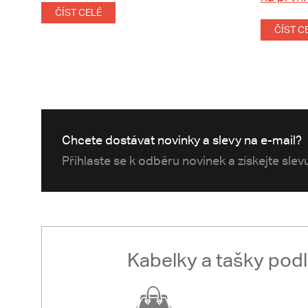
ČÍST CELÉ
ČÍST C
Chcete dostávat novinky a slevy na e-mail?
Přihlaste se k odběru novinek a získejte sle
Kabelky a tašky pod