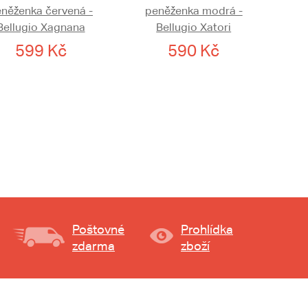
něženka červená -
peněženka modrá -
Bellugio Xagnana
Bellugio Xatori
599 Kč
590 Kč
Poštovné
Prohlídka
zdarma
zboží