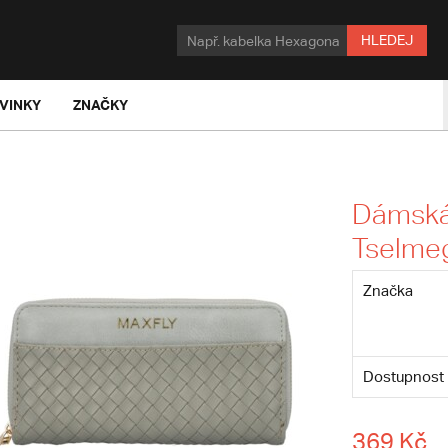
HLEDEJ
VINKY
ZNAČKY
Dámská
Tselme
Značka
Dostupnost
369 Kč