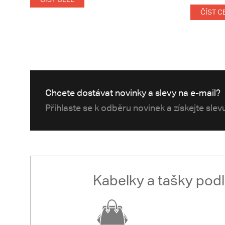
ČÍST C
Chcete dostávat novinky a slevy na e-mail?
Přihlaste se k odběru novinek a získejte sle
Kabelky a tašky pod