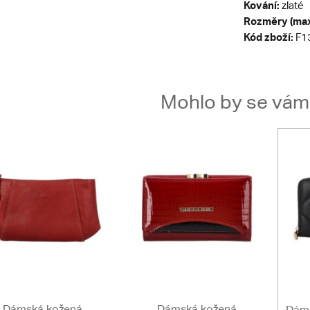
Kování:
zlaté
Rozměry (max
Kód zboží:
F1
Mohlo by se vám t
Dámská kožená
Dámská kožená
Dáms