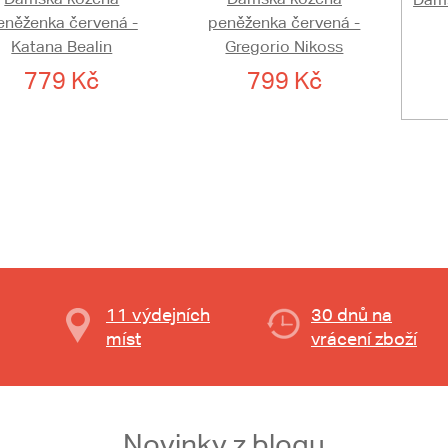
eněženka červená -
peněženka červená -
Katana Bealin
Gregorio Nikoss
779 Kč
799 Kč
11 výdejních
30 dnů na
míst
vrácení zboží
Novinky z blogu