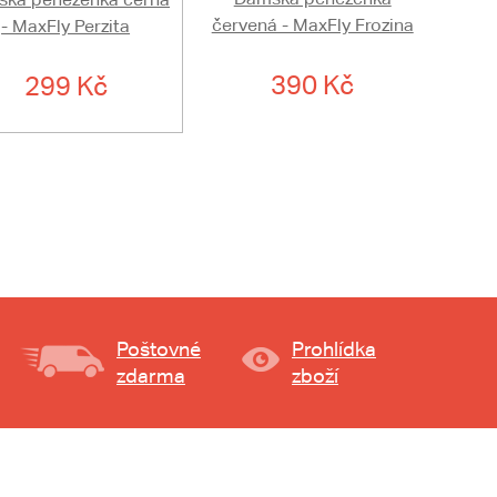
červená - MaxFly Frozina
- MaxFly Perzita
390 Kč
299 Kč
Poštovné
Prohlídka
zdarma
zboží