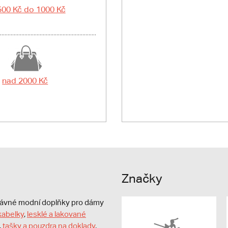
500 Kč do 1000 Kč
nad 2000 Kč
Značky
právné modní doplňky pro dámy
kabelky
,
lesklé a lakované
,
tašky a pouzdra na doklady
,