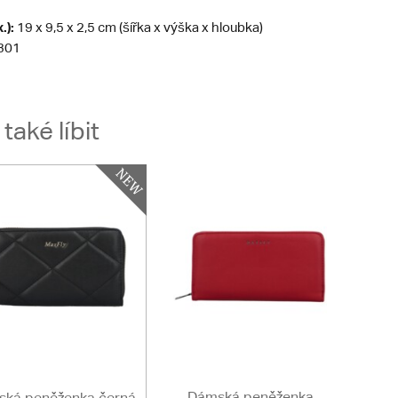
.):
19 x 9,5 x 2,5 cm (šířka x výška x hloubka)
301
aké líbit
Dámská peněženka
ká peněženka černá