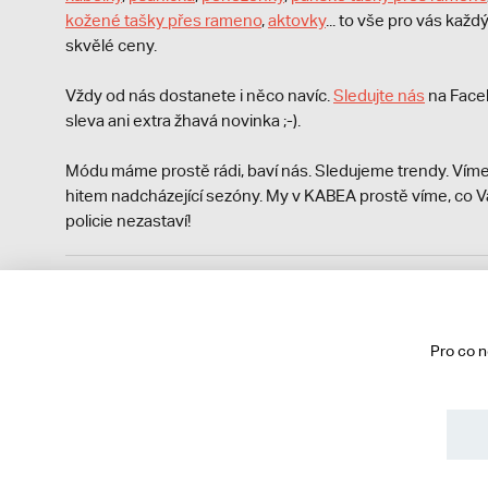
kožené tašky přes rameno
,
aktovky
... to vše pro vás kaž
skvělé ceny.
Vždy od nás dostanete i něco navíc.
S
ledujte nás
na Face
sleva ani extra žhavá novinka ;-).
Módu máme prostě rádi, baví nás. Sledujeme trendy. Víme
hitem nadcházející sezóny. My v KABEA prostě víme, co V
policie nezastaví!
Podle zákona o evidenci tržeb je prodávající povinen vyst
Zároveň je povinen zaevidovat přijatou tržbu u správce da
technického výpadku pak nejpozději do 48 hodin.
Pro co 
© 2013 - 2026 kabea.cz
Obchodní podmínky
Ochrana osobních údajů
Cookies