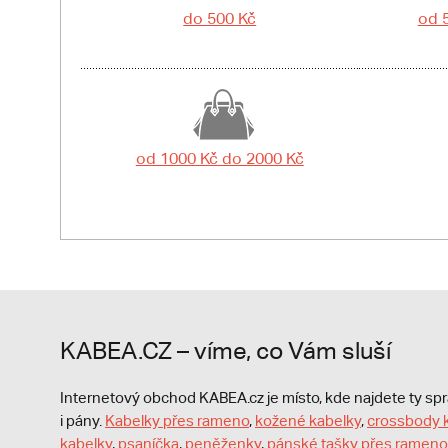
do 500 Kč
od 
od 1000 Kč do 2000 Kč
KABEA.CZ – víme, co Vám sluší
Internetový obchod KABEA.cz je místo, kde najdete ty s
i pány.
Kabelky přes rameno
,
kožené kabelky
,
crossbody 
kabelky
,
psaníčka
,
peněženky
,
pánské tašky přes rameno