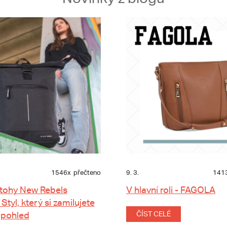
1546x
přečteno
9. 3.
141
tohy New Rebels
V hlavní roli - FAGOLA
 Styl, který si zamilujete
 pohled
ČÍST CELÉ