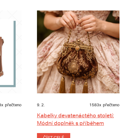
3x
přečteno
9. 2.
1583x
přečteno
Kabelky devatenáctého století:
Módní doplněk s příběhem
ČÍST CELÉ