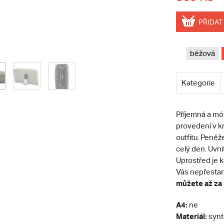
PŘIDAT
béžová
Kategorie
Příjemná a m
provedení v k
outfitu. Peněž
celý den. Uvni
Uprostřed je 
Vás nepřestan
můžete až za 
A4:
ne
Materiál:
synt