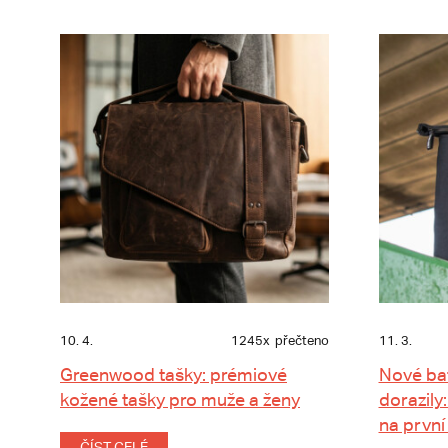
10. 4.
1245x
přečteno
11. 3.
Greenwood tašky: prémiové
Nové ba
kožené tašky pro muže a ženy
dorazily:
na první
ČÍST CELÉ