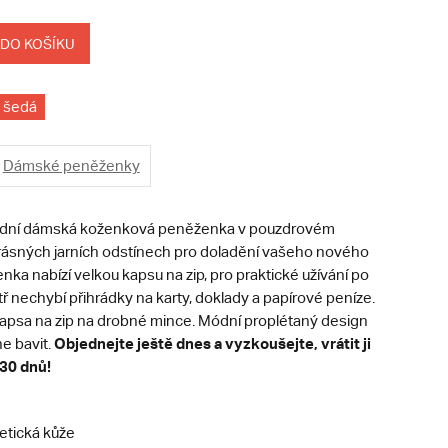
 DO KOŠÍKU
šedá
Dámské peněženky
ódní dámská koženková peněženka v pouzdrovém
rásných jarních odstínech pro doladění vašeho nového
enka nabízí velkou kapsu na zip, pro praktické užívání po
tř nechybí přihrádky na karty, doklady a papírové peníze.
kapsa na zip na drobné mince. Módní proplétaný design
Objednejte ještě dnes a vyzkoušejte, vrátit ji
e bavit.
30 dnů!
etická kůže