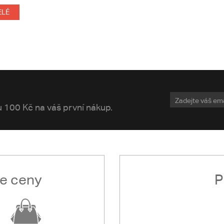
ELÉ
vu 100 Kč na váš první nákup.
le ceny
P