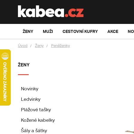
ŽENY
MUŽI
CESTOVNÍ KUFRY
AKCE
NO
Úvod
Ženy
Peněženky
ŽENY
Novinky
Ledvinky
Plážové tašky
Kožené kabelky
Šály a šátky