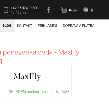
+420 725 419 680
Kč
€
Košík
Po-Pá 9-15 h
BLOG
KONTAKT
PŘIHLÁŠENÍ
DOPRAVA A PLATBA
 peněženka šedá - MaxFly
g
SKLADEM poslední kus - 11.8. u Vás!