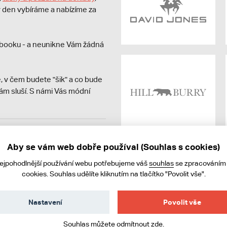
dý den vybíráme a nabízíme za
booku - a neunikne Vám žádná
, v čem budete "šik" a co bude
ám sluší. S námi Vás módní
avit kupujícímu účtenku.
ně online; v případě
Aby se vám web dobře používal (Souhlas s cookies)
nejpohodlnější používání webu potřebujeme váš
souhlas
se zpracováním
cookies. Souhlas udělíte kliknutím na tlačítko "Povolit vše".
Nastavení
Povolit vše
Souhlas můžete odmítnout
zde
.