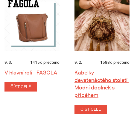
9. 3.
1415x
přečteno
9. 2.
1588x
přečteno
V hlavní roli - FAGOLA
Kabelky
devatenáctého století:
ČÍST CELÉ
Módní doplněk s
příběhem
ČÍST CELÉ