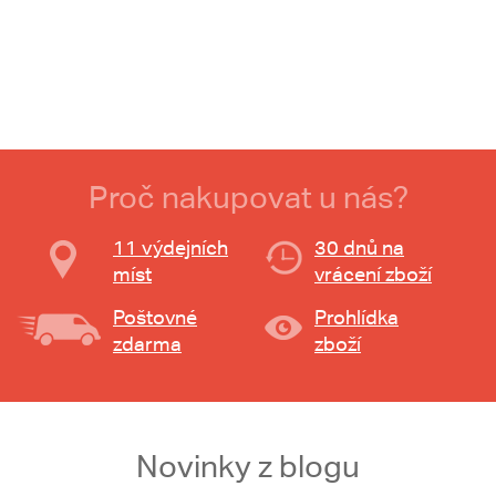
Proč nakupovat u nás?
11 výdejních
30 dnů na
míst
vrácení zboží
Poštovné
Prohlídka
zdarma
zboží
Novinky z blogu