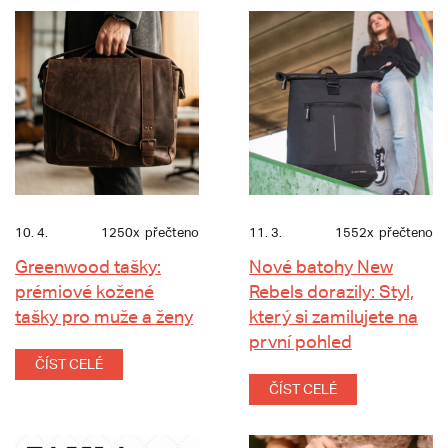
10. 4.
1250x
přečteno
11. 3.
1552x
přečteno
Greenwood tašky:
Nové batohy New
prémiové kožené
Rebels dorazily: Styl,
tašky pro muže a ženy
který si zamilujete na
první pohled
ČÍST CELÉ
ČÍST CELÉ