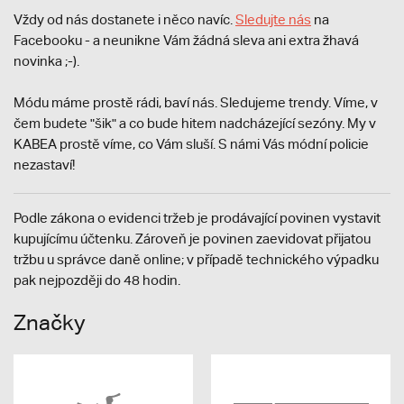
Vždy od nás dostanete i něco navíc.
S
ledujte nás
na
Facebooku - a neunikne Vám žádná sleva ani extra žhavá
novinka ;-).
Módu máme prostě rádi, baví nás. Sledujeme trendy. Víme, v
čem budete "šik" a co bude hitem nadcházející sezóny. My v
KABEA prostě víme, co Vám sluší. S námi Vás módní policie
nezastaví!
Podle zákona o evidenci tržeb je prodávající povinen vystavit
kupujícímu účtenku. Zároveň je povinen zaevidovat přijatou
tržbu u správce daně online; v případě technického výpadku
pak nejpozději do 48 hodin.
Značky