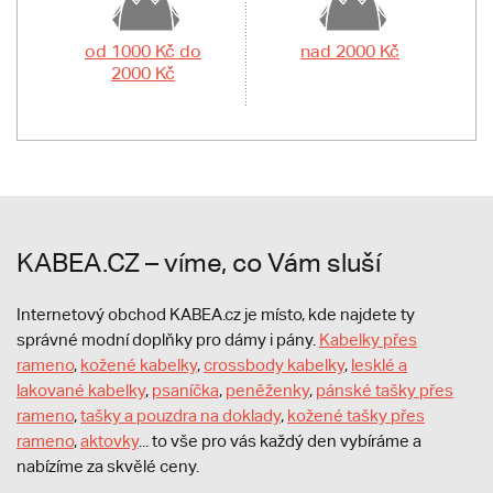
od 1000 Kč do
nad 2000 Kč
2000 Kč
KABEA.CZ – víme, co Vám sluší
Internetový obchod KABEA.cz je místo, kde najdete ty
správné modní doplňky pro dámy i pány.
Kabelky přes
rameno
,
kožené kabelky
,
crossbody kabelky
,
lesklé a
lakované kabelky
,
psaníčka
,
peněženky
,
pánské tašky přes
rameno
,
tašky a pouzdra na doklady
,
kožené tašky přes
rameno
,
aktovky
... to vše pro vás každý den vybíráme a
nabízíme za skvělé ceny.