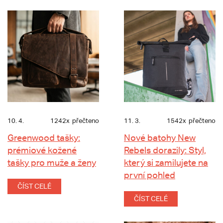
10. 4.
1242x
přečteno
11. 3.
1542x
přečteno
Greenwood tašky:
Nové batohy New
prémiové kožené
Rebels dorazily: Styl,
tašky pro muže a ženy
který si zamilujete na
první pohled
ČÍST CELÉ
ČÍST CELÉ