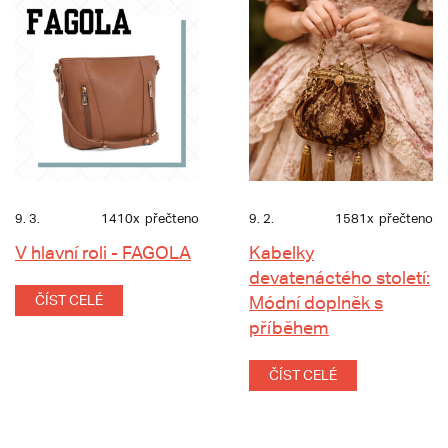
9. 3.
1410x
přečteno
9. 2.
1581x
přečteno
V hlavní roli - FAGOLA
Kabelky
devatenáctého století:
ČÍST CELÉ
Módní doplněk s
příběhem
ČÍST CELÉ