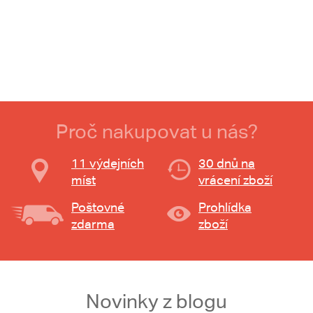
Proč nakupovat u nás?
11 výdejních
30 dnů na
míst
vrácení zboží
Poštovné
Prohlídka
zdarma
zboží
Novinky z blogu