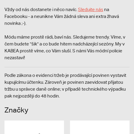
Vždy od nás dostanete i něco navíc.
S
ledujte nás
na
Facebooku - a neunikne Vám žádná sleva ani extra žhavá
novinka ;-).
Módu máme prostě rádi, baví nás. Sledujeme trendy. Víme, v
čem budete "šik" a co bude hitem nadcházející sezóny. My v
KABEA prostě víme, co Vám sluší. S námi Vás módní policie
nezastaví!
Podle zákona o evidenci tržeb je prodávající povinen vystavit
kupujícímu účtenku. Zároveň je povinen zaevidovat přijatou
tržbu u správce daně online; v případě technického výpadku
pak nejpozději do 48 hodin.
Značky