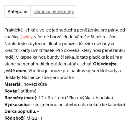
Kategorie
Dámské peněženky
Praktická, lehká a velice jednoduchá peněženka pro pány, od
značky
Diviley
, v černé barvě. Bude Vám šetřit místo i čas.
Nehledejte zbytečně dlouho peníze, důležité doklady či
kreditní karty uvnitř tašek. Pro člověka, který nosí peněženku
raději v kapse kalhot, bundy či saka, je tato placička ideální a
Objednejte
stane se nenahraditelnou! Je matná a lehká.
ještě dnes.
Vhodná je pouze pro bankovky, kreditní karty a
doklady. Na mince zde není prostor.
Materiál:
hovězí kůže
Kování:
stříbrné
Rozměry (max.):
12 x 9 x 1 cm (šířka x výška x hloubka)
Výška ucha:
- cm (měřeno od ohybu ucha kolmo ke kabelce)
Délka popruhu:
-
Kód zboží:
M-2211