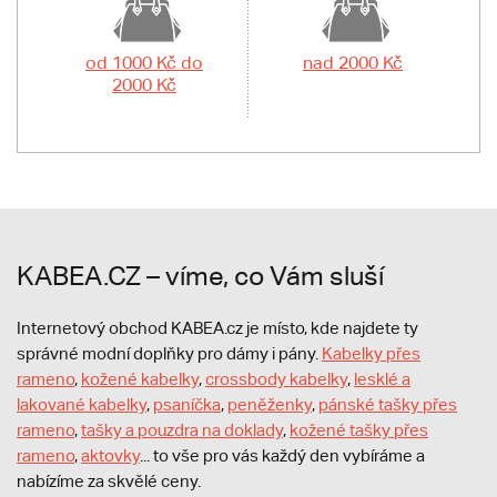
od 1000 Kč do
nad 2000 Kč
2000 Kč
KABEA.CZ – víme, co Vám sluší
Internetový obchod KABEA.cz je místo, kde najdete ty
správné modní doplňky pro dámy i pány.
Kabelky přes
rameno
,
kožené kabelky
,
crossbody kabelky
,
lesklé a
lakované kabelky
,
psaníčka
,
peněženky
,
pánské tašky přes
rameno
,
tašky a pouzdra na doklady
,
kožené tašky přes
rameno
,
aktovky
... to vše pro vás každý den vybíráme a
nabízíme za skvělé ceny.