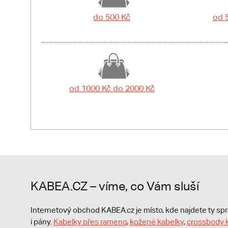
do 500 Kč
od 
od 1000 Kč do 2000 Kč
KABEA.CZ – víme, co Vám sluší
Internetový obchod KABEA.cz je místo, kde najdete ty s
i pány.
Kabelky přes rameno
,
kožené kabelky
,
crossbody 