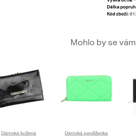
Délka popruh
Kód zboží:
81
Mohlo by se vám t
Dámská kožená
Dámská peněženka