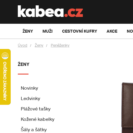
ŽENY
MUŽI
CESTOVNÍ KUFRY
AKCE
NO
Úvod
Ženy
Peněženky
ŽENY
Novinky
Ledvinky
Plážové tašky
Kožené kabelky
Šály a šátky