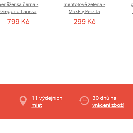
peněženka černá -
mentolově zelená -
p
Gregorio Larissa
MaxFly Perzita
799 Kč
299 Kč
11 výdejních
30 dnů na
míst
vrácení zboží