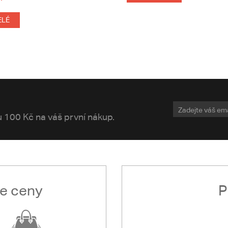
ELÉ
vu 100 Kč na váš první nákup.
le ceny
P