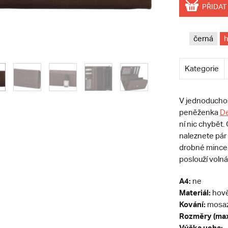
PŘIDAT
černá
Kategorie
V jednoduchos
peněženka
De
ní nic chybět
naleznete pár 
drobné mince,
poslouží voln
A4:
ne
Materiál:
hově
Kování:
mosa
Rozměry (max
Výška ucha:
-