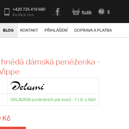
+420 725 419 680
Kč
€
Košík
Po-Pá 9-15 h
BLOG
KONTAKT
PŘIHLÁŠENÍ
DOPRAVA A PLATBA
á hnědá dámská peněženka -
Vippe
SKLADEM posledních pár kusů - 11.8. u Vás!
 Kč