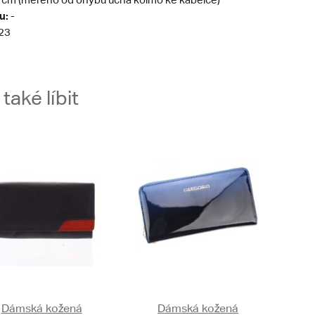
u:
-
23
aké líbit
Dámská kožená
Dámská kožená