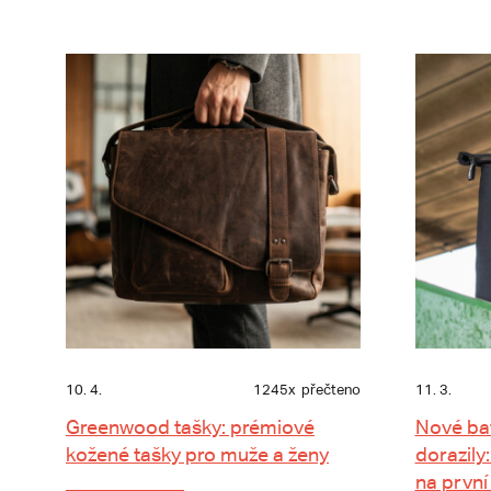
10. 4.
1245x
přečteno
11. 3.
Greenwood tašky: prémiové
Nové ba
kožené tašky pro muže a ženy
dorazily:
na první