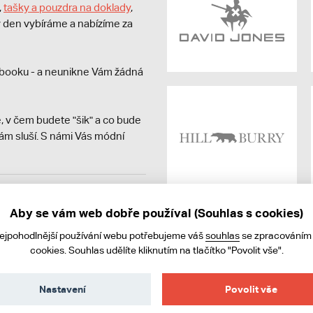
,
tašky a pouzdra na doklady
,
dý den vybíráme a nabízíme za
booku - a neunikne Vám žádná
, v čem budete "šik" a co bude
ám sluší. S námi Vás módní
avit kupujícímu účtenku.
ně online; v případě
Aby se vám web dobře používal (Souhlas s cookies)
nejpohodlnější používání webu potřebujeme váš
souhlas
se zpracováním
cookies. Souhlas udělíte kliknutím na tlačítko "Povolit vše".
Nastavení
Povolit vše