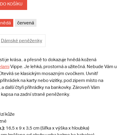
 DO KOŠÍKU
hnědá
červená
Dámské peněženky
ti je krása.. a přesně to dokazuje hnědá kožená
lami
Vippe. Je lehká, prostorná a užitečná. Nebude Vám u
. Otevírá se klasickým mosazným cvočkem. Uvnitř
přihrádek na karty nebo vizitky, pod zipem místo na
 a další čtyři přihrádky na bankovky. Zároveň Vám
á kapsa na zadní straně peněženky.
zí kůže
zné
.):
16,5 x 9 x 3,5 cm (šířka x výška x hloubka)
 cm (měřeno od ohybu ucha kolmo ke kabelce)