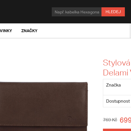
HLEDEJ
VINKY
ZNAČKY
Stylov
Delami 
Značka
Dostupnost
699
769 Kč