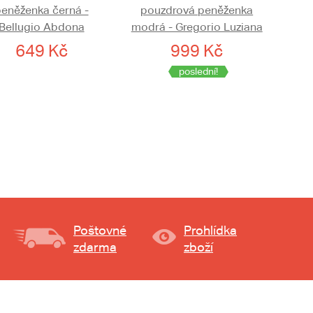
eněženka černá -
pouzdrová peněženka
Bellugio Abdona
modrá - Gregorio Luziana
649 Kč
999 Kč
poslední!
Poštovné
Prohlídka
zdarma
zboží