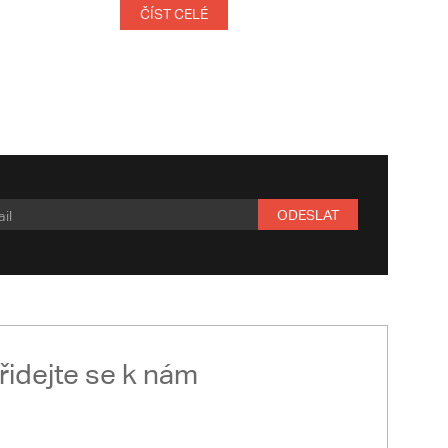
ČÍST CELÉ
ODESLAT
řidejte se k nám