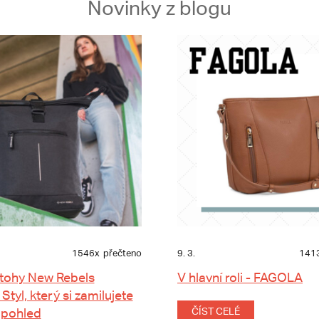
Novinky z blogu
1546x
přečteno
9. 3.
141
tohy New Rebels
V hlavní roli - FAGOLA
 Styl, který si zamilujete
 pohled
ČÍST CELÉ