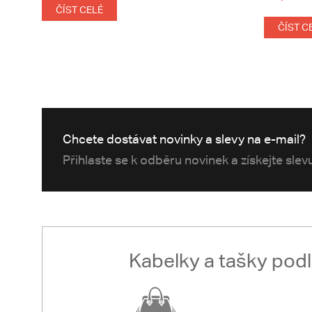
ČÍST CELÉ
ČÍST C
Chcete dostávat novinky a slevy na e-mail?
Přihlaste se k odběru novinek a získejte sle
Kabelky a tašky pod