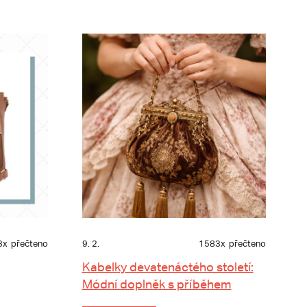
3x
přečteno
9. 2.
1583x
přečteno
Kabelky devatenáctého století:
Módní doplněk s příběhem