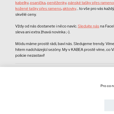
kabelky
,
psaníčka
,
peněženky
,
pánské tašky přes rameno
kožené tašky přes rameno
,
aktovky
... to vše pro vás kaž
skvělé ceny.
Vždy od nás dostanete i něco navíc.
S
ledujte nás
na Face
sleva ani extra žhavá novinka ;-).
Módu máme prostě rádi, baví nás. Sledujeme trendy. Víme
hitem nadcházející sezóny. My v KABEA prostě víme, co V
policie nezastaví!
Podle zákona o evidenci tržeb je prodávající povinen vyst
Zároveň je povinen zaevidovat přijatou tržbu u správce da
technického výpadku pak nejpozději do 48 hodin.
Pro co 
© 2013 - 2026 kabea.cz
Obchodní podmínky
Ochrana osobních údajů
Cookies