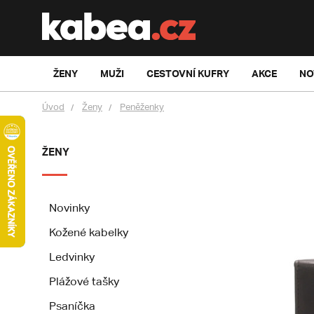
ŽENY
MUŽI
CESTOVNÍ KUFRY
AKCE
NO
Úvod
Ženy
Peněženky
ŽENY
Novinky
Kožené kabelky
Ledvinky
Plážové tašky
Psaníčka