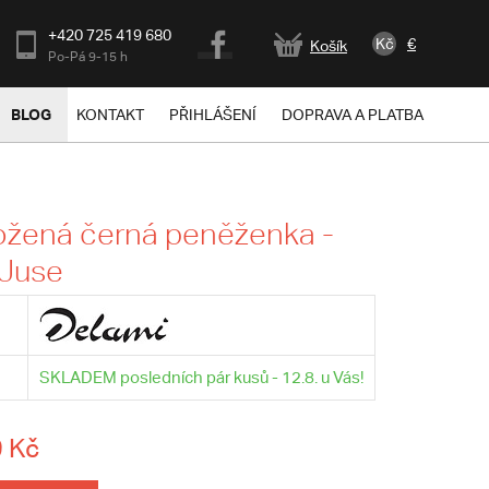
+420 725 419 680
Kč
€
Košík
Po-Pá 9-15 h
BLOG
KONTAKT
PŘIHLÁŠENÍ
DOPRAVA A PLATBA
ožená černá peněženka -
 Juse
SKLADEM posledních pár kusů - 12.8. u Vás!
 Kč