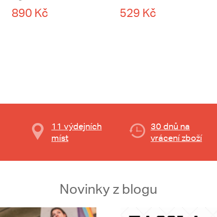
890 Kč
529 Kč
11 výdejních
30 dnů na
míst
vrácení zboží
Novinky z blogu