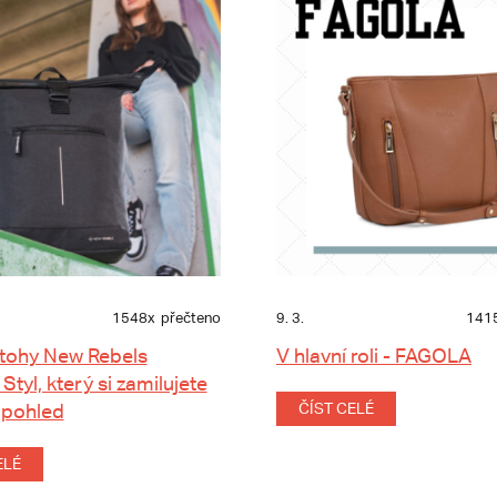
1548x
přečteno
9. 3.
141
tohy New Rebels
V hlavní roli - FAGOLA
 Styl, který si zamilujete
 pohled
ČÍST CELÉ
ELÉ