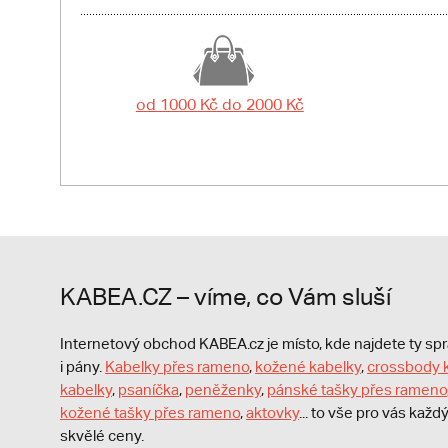
od 1000 Kč do 2000 Kč
KABEA.CZ – víme, co Vám sluší
Internetový obchod KABEA.cz je místo, kde najdete ty s
i pány.
Kabelky přes rameno
,
kožené kabelky
,
crossbody 
kabelky
,
psaníčka
,
peněženky
,
pánské tašky přes rameno
kožené tašky přes rameno
,
aktovky
... to vše pro vás kaž
skvělé ceny.