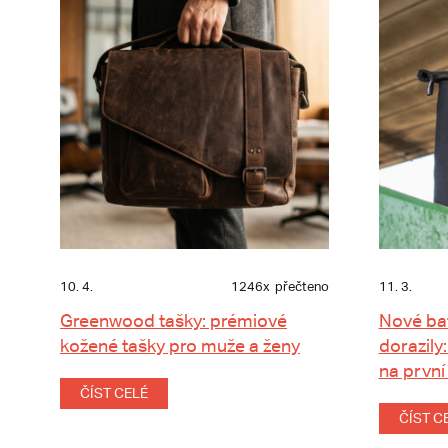
10. 4.
1246x
přečteno
11. 3.
Greenwood tašky: prémiové
Nové ba
kožené tašky pro muže a ženy
dorazily:
na první
ČÍST CELÉ
ČÍST C