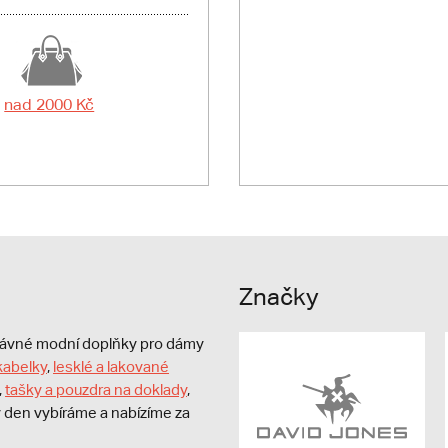
nad 2000 Kč
Značky
právné modní doplňky pro dámy
kabelky
,
lesklé a lakované
,
tašky a pouzdra na doklady
,
dý den vybíráme a nabízíme za