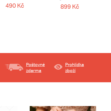
490 Kč
899 Kč
Poštovné
Prohlídka
zdarma
zboží