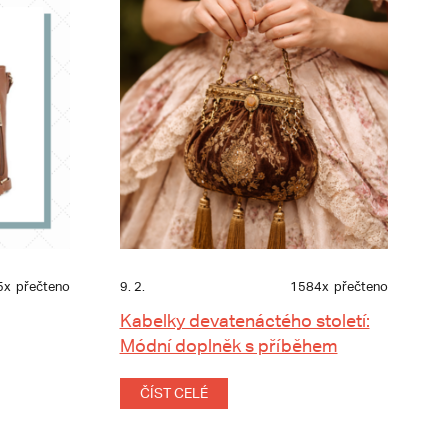
5x
přečteno
9. 2.
1584x
přečteno
Kabelky devatenáctého století:
Módní doplněk s příběhem
ČÍST CELÉ