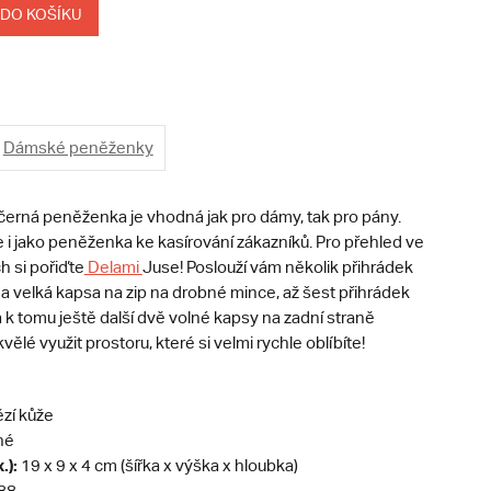
 DO KOŠÍKU
Dámské peněženky
černá peněženka je vhodná jak pro dámy, tak pro pány.
 i jako peněženka ke kasírování zákazníků. Pro přehled ve
h si pořiďte
Delami
Juse! Poslouží vám několik přihrádek
dna velká kapsa na zip na drobné mince, až šest přihrádek
k tomu ještě další dvě volné kapsy na zadní straně
ělé využit prostoru, které si velmi rychle oblíbíte!
zí kůže
né
.):
19 x 9 x 4 cm (šířka x výška x hloubka)
88