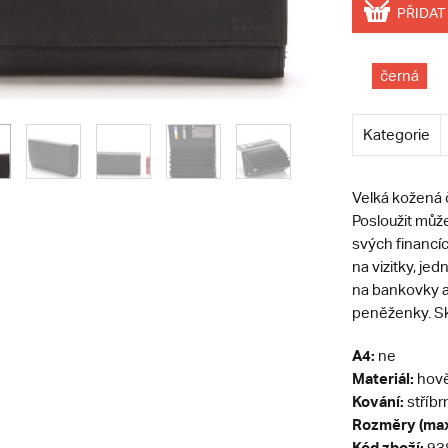
PŘIDAT
černá
Kategorie
Velká kožená 
Posloužit může
svých financíc
na vizitky, je
na bankovky a 
peněženky. Skv
A4:
ne
Materiál:
hově
Kování:
stříbr
Rozměry (max
Kód zboží:
93