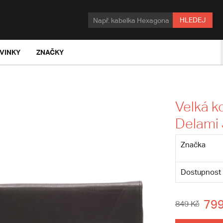
HLEDEJ
VINKY
ZNAČKY
Velká k
Delami
Značka
Dostupnost
799
849 Kč