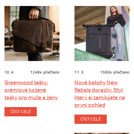
10. 4.
1248x
přečteno
11. 3.
1550x
přečteno
Greenwood tašky:
Nové batohy New
prémiové kožené
Rebels dorazily: Styl,
tašky pro muže a ženy
který si zamilujete na
první pohled
ČÍST CELÉ
ČÍST CELÉ