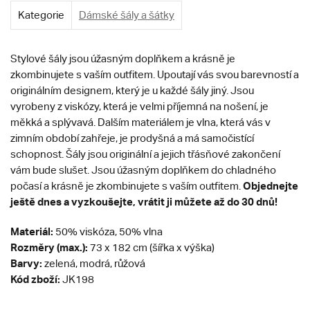
Kategorie
Dámské šály a šátky
Stylové šály jsou úžasným doplňkem a krásně je
zkombinujete s vaším outfitem. Upoutají vás svou barevností a
originálním designem, který je u každé šály jiný. Jsou
vyrobeny z viskózy, která je velmi příjemná na nošení, je
měkká a splývavá. Dalším materiálem je vlna, která vás v
zimním období zahřeje, je prodyšná a má samočistící
schopnost. Šály jsou originální a jejich třásňové zakončení
vám bude slušet. Jsou úžasným doplňkem do chladného
Objednejte
počasí a krásně je zkombinujete s vaším outfitem.
ještě dnes a vyzkoušejte, vrátit ji můžete až do 30 dnů!
Materiál:
50% viskóza, 50% vlna
Rozměry (max.):
73 x 182 cm (šířka x výška)
Barvy:
zelená, modrá, růžová
Kód zboží:
JK198