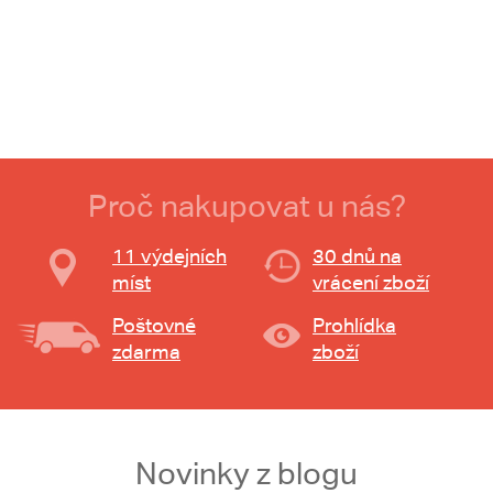
Proč nakupovat u nás?
11 výdejních
30 dnů na
míst
vrácení zboží
Poštovné
Prohlídka
zdarma
zboží
Novinky z blogu