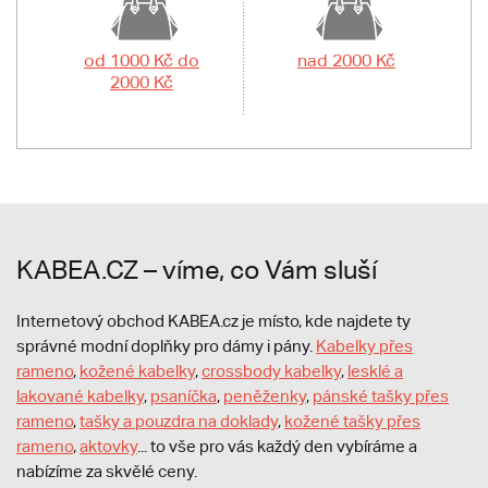
od 1000 Kč do
nad 2000 Kč
2000 Kč
KABEA.CZ – víme, co Vám sluší
Internetový obchod KABEA.cz je místo, kde najdete ty
správné modní doplňky pro dámy i pány.
Kabelky přes
rameno
,
kožené kabelky
,
crossbody kabelky
,
lesklé a
lakované kabelky
,
psaníčka
,
peněženky
,
pánské tašky přes
rameno
,
tašky a pouzdra na doklady
,
kožené tašky přes
rameno
,
aktovky
... to vše pro vás každý den vybíráme a
nabízíme za skvělé ceny.