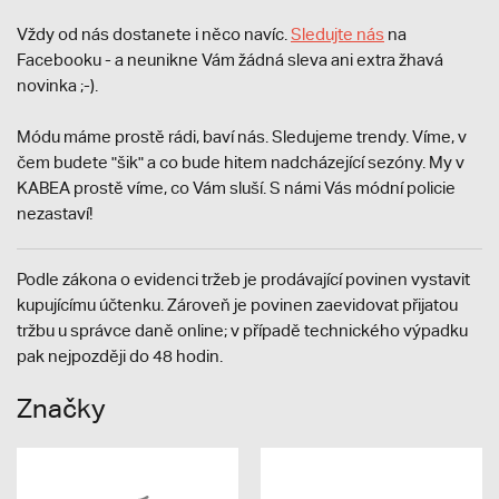
Vždy od nás dostanete i něco navíc.
S
ledujte nás
na
Facebooku - a neunikne Vám žádná sleva ani extra žhavá
novinka ;-).
Módu máme prostě rádi, baví nás. Sledujeme trendy. Víme, v
čem budete "šik" a co bude hitem nadcházející sezóny. My v
KABEA prostě víme, co Vám sluší. S námi Vás módní policie
nezastaví!
Podle zákona o evidenci tržeb je prodávající povinen vystavit
kupujícímu účtenku. Zároveň je povinen zaevidovat přijatou
tržbu u správce daně online; v případě technického výpadku
pak nejpozději do 48 hodin.
Značky