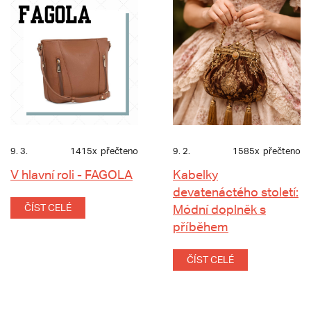
9. 3.
1415x
přečteno
9. 2.
1585x
přečteno
V hlavní roli - FAGOLA
Kabelky
devatenáctého století:
ČÍST CELÉ
Módní doplněk s
příběhem
ČÍST CELÉ