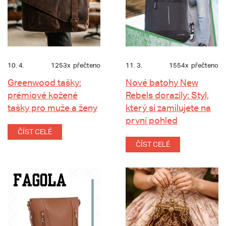
10. 4.
1253x
přečteno
11. 3.
1554x
přečteno
Greenwood tašky:
Nové batohy New
prémiové kožené
Rebels dorazily: Styl,
tašky pro muže a ženy
který si zamilujete na
první pohled
ČÍST CELÉ
ČÍST CELÉ