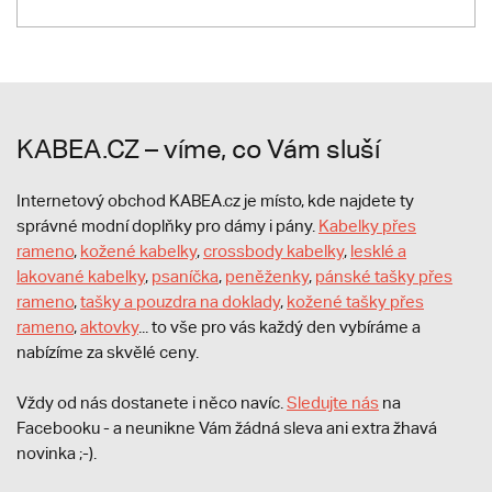
KABEA.CZ – víme, co Vám sluší
Internetový obchod KABEA.cz je místo, kde najdete ty
správné modní doplňky pro dámy i pány.
Kabelky přes
rameno
,
kožené kabelky
,
crossbody kabelky
,
lesklé a
lakované kabelky
,
psaníčka
,
peněženky
,
pánské tašky přes
rameno
,
tašky a pouzdra na doklady
,
kožené tašky přes
rameno
,
aktovky
... to vše pro vás každý den vybíráme a
nabízíme za skvělé ceny.
Vždy od nás dostanete i něco navíc.
S
ledujte nás
na
Facebooku - a neunikne Vám žádná sleva ani extra žhavá
novinka ;-).