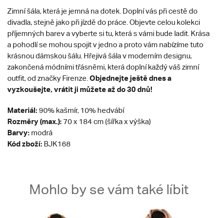
Zimní šála, která je jemná na dotek. Doplní vás při cestě do
divadla, stejně jako při jízdě do práce. Objevte celou kolekci
příjemných barev a vyberte si tu, která s vámi bude ladit.
Krása
a pohodlí se mohou spojit v jedno a proto vám nabízíme
tuto
krásnou dámskou šálu. Hřejivá šála v moderním designu,
zakončená módními třásněmi, která doplní každý váš zimní
Objednejte ještě dnes a
outfit, od značky Firenze.
vyzkoušejte, vrátit ji můžete až do 30 dnů!
Materiál:
90% kašmír, 10% hedvábí
Rozměry (max.):
70 x 184 cm (šířka x výška)
Barvy:
modrá
Kód zboží:
BJK168
Mohlo by se vám také líbit