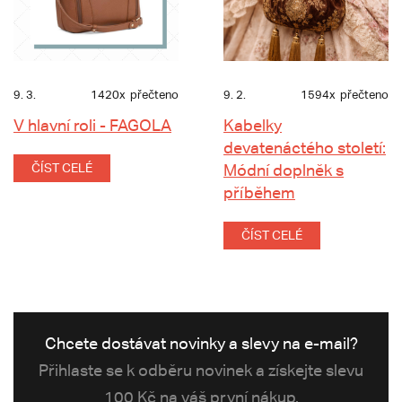
9. 3.
1420x
přečteno
9. 2.
1594x
přečteno
V hlavní roli - FAGOLA
Kabelky
devatenáctého století:
ČÍST CELÉ
Módní doplněk s
příběhem
ČÍST CELÉ
Chcete dostávat novinky a slevy na e-mail?
Přihlaste se k odběru novinek a získejte slevu
100 Kč na váš první nákup.