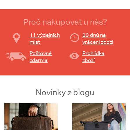
Proč nakupovat u nás?
11 výdejních
30 dnů na
míst
vrácení zboží
Poštovné
Prohlídka
zdarma
zboží
Novinky z blogu