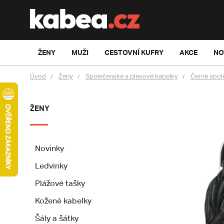
ŽENY
MUŽI
CESTOVNÍ KUFRY
AKCE
NO
Úvod
Ženy
Společenské a plesové kabelky
Černé spol
ŽENY
Novinky
Ledvinky
Plážové tašky
Kožené kabelky
Šály a šátky