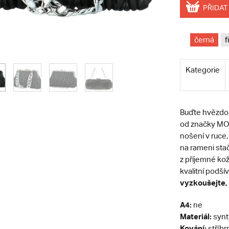
PŘIDAT
černá
f
Kategorie
Buďte hvězdou
od značky MOON
nošení v ruce,
na rameni sta
z příjemné kož
kvalitní podší
vyzkoušejte, 
A4:
ne
Materiál:
synt
Kování:
stříbr