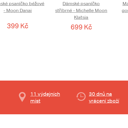
ské psaníčko béžové
Dámské psaníčko
Ma
- Moon Danai
stříbrné - Michelle Moon
gon
Klatsia
399 Kč
699 Kč
11 výdejních
30 dnů na
míst
vrácení zboží