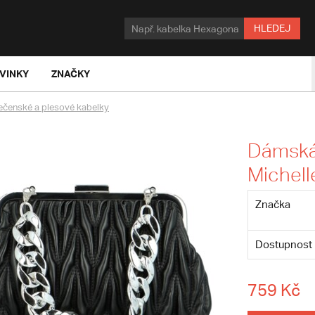
HLEDEJ
VINKY
ZNAČKY
ečenské a plesové kabelky
Dámská 
Michel
Značka
Dostupnost
759 Kč