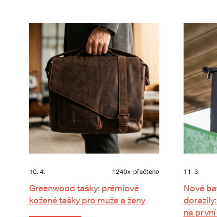
10. 4.
1240x
přečteno
11. 3.
Greenwood tašky: prémiové
Nové ba
kožené tašky pro muže a ženy
dorazily:
na první