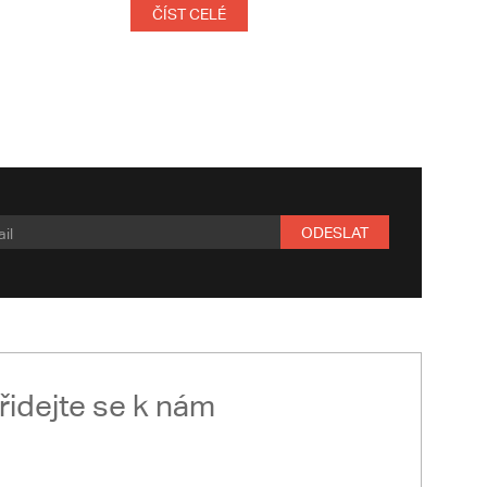
ČÍST CELÉ
ODESLAT
řidejte se k nám