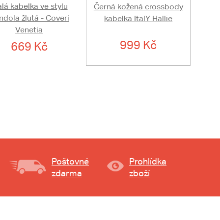
lá kabelka ve stylu
Černá kožená crossbody
dola žlutá - Coveri
kabelka ItalY Hallie
Venetia
999 Kč
669 Kč
Poštovné
Prohlídka
zdarma
zboží