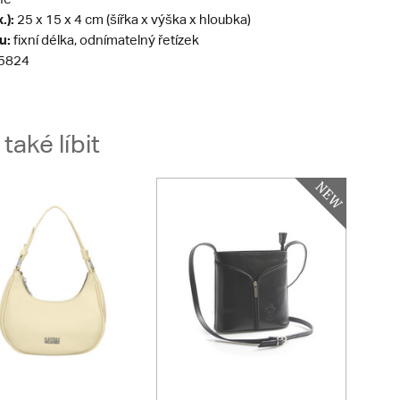
.):
25 x 15 x 4 cm (šířka x výška x hloubka)
u:
fixní délka, odnímatelný řetízek
5824
aké líbit