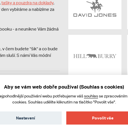
,
tašky a pouzdra na doklady
,
dý den vybíráme a nabízíme za
booku - a neunikne Vám žádná
, v čem budete "šik" a co bude
ám sluší. S námi Vás módní
avit kupujícímu účtenku.
ně online; v případě
Aby se vám web dobře používal (Souhlas s cookies)
nejpohodlnější používání webu potřebujeme váš
souhlas
se zpracováním
cookies. Souhlas udělíte kliknutím na tlačítko "Povolit vše".
Nastavení
Povolit vše