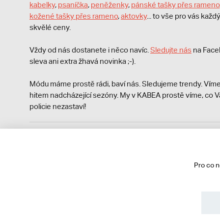
kabelky
,
psaníčka
,
peněženky
,
pánské tašky přes rameno
kožené tašky přes rameno
,
aktovky
... to vše pro vás kaž
skvělé ceny.
Vždy od nás dostanete i něco navíc.
S
ledujte nás
na Face
sleva ani extra žhavá novinka ;-).
Módu máme prostě rádi, baví nás. Sledujeme trendy. Víme
hitem nadcházející sezóny. My v KABEA prostě víme, co V
policie nezastaví!
Podle zákona o evidenci tržeb je prodávající povinen vyst
Zároveň je povinen zaevidovat přijatou tržbu u správce da
technického výpadku pak nejpozději do 48 hodin.
Pro co 
© 2013 - 2026 kabea.cz
Obchodní podmínky
Ochrana osobních údajů
Cookies