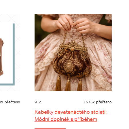
8x
přečteno
9. 2.
1576x
přečteno
Kabelky devatenáctého století:
Módní doplněk s příběhem