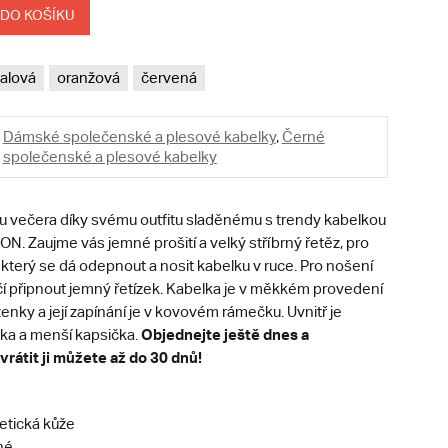
 DO KOŠÍKU
ialová
oranžová
červená
Dámské společenské a plesové kabelky
,
Černé
společenské a plesové kabelky
 večera díky svému outfitu sladěnému s trendy kabelkou
. Zaujme vás jemné prošití a velký stříbrný řetěz, pro
 který se dá odepnout a nosit kabelku v ruce. Pro nošení
čí připnout jemný řetízek. Kabelka je v měkkém provedení
enky a její zapínání je v kovovém rámečku. Uvnitř je
Objednejte ještě dnes a
vka a menší kapsička.
vrátit ji můžete až do 30 dnů!
etická kůže
né