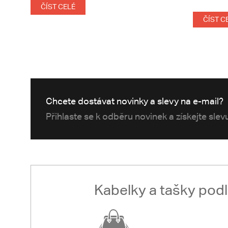
ČÍST CELÉ
ČÍST C
Chcete dostávat novinky a slevy na e-mail?
Přihlaste se k odběru novinek a získejte sle
Kabelky a tašky pod