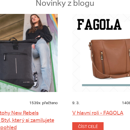
Novinky z blogu
1539x
přečteno
9. 3.
140
tohy New Rebels
V hlavní roli - FAGOLA
 Styl, který si zamilujete
 pohled
ČÍST CELÉ