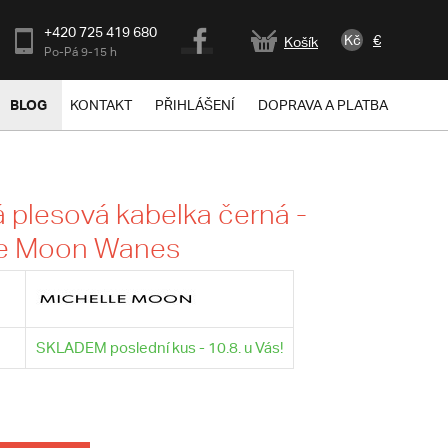
+420 725 419 680
Kč
€
Košík
Po-Pá 9-15 h
BLOG
KONTAKT
PŘIHLÁŠENÍ
DOPRAVA A PLATBA
plesová kabelka černá -
le Moon Wanes
SKLADEM poslední kus - 10.8. u Vás!