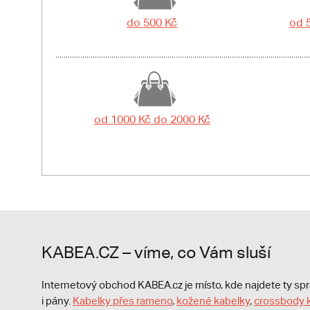
do 500 Kč
od 
od 1000 Kč do 2000 Kč
KABEA.CZ – víme, co Vám sluší
Internetový obchod KABEA.cz je místo, kde najdete ty s
i pány.
Kabelky přes rameno
,
kožené kabelky
,
crossbody 