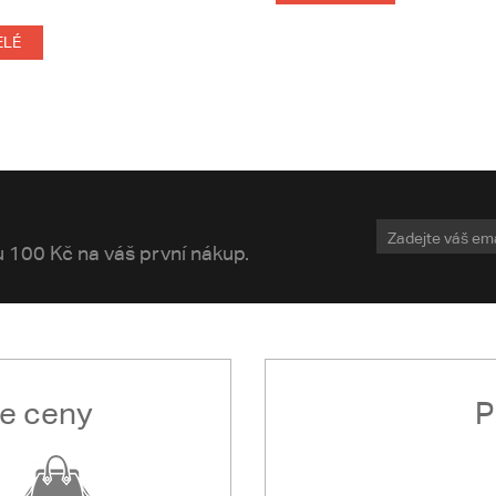
ELÉ
vu 100 Kč na váš první nákup.
le ceny
P