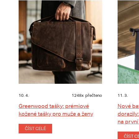
10. 4.
1248x
přečteno
11. 3.
Greenwood tašky: prémiové
Nové ba
kožené tašky pro muže a ženy
dorazily:
na první
ČÍST CELÉ
ČÍST C