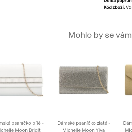
Délka popruh
Kód zboží:
V0
Mohlo by se vám t
ské psaníčko bílé -
Dámské psaníčko zlaté -
Dám
ichelle Moon Brigit
Michelle Moon Ylva
Mic