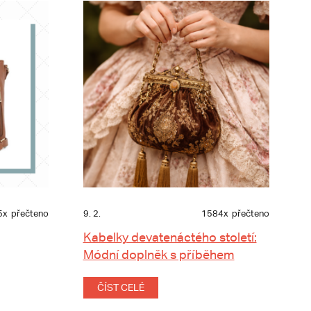
5x
přečteno
9. 2.
1584x
přečteno
Kabelky devatenáctého století:
Módní doplněk s příběhem
ČÍST CELÉ