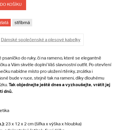
 DO KOŠÍKU
zlatá
stříbrná
Dámské společenské a plesové kabelky
é psaníčko do ruky, či na rameno, které se elegantně
čku a Vám skvěle doplní Váš slavnostní outfit. Po otevření
čku nabídne místo pro uložení rtěnky, zrcátka i
ásné bude v ruce, stejně tak na rameni, díky dlouhému
Tak objednejte ještě dnes a vyzkoušejte, vrátit jej
ízku.
i dnů.
etika
.):
23 x 12 x 2 cm (šířka x výška x hloubka)