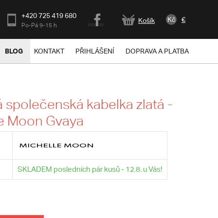
+420 725 419 680
Kč
€
Košík
Po-Pá 9-15 h
BLOG
KONTAKT
PŘIHLÁŠENÍ
DOPRAVA A PLATBA
společenská kabelka zlatá -
le Moon Gvaya
SKLADEM posledních pár kusů - 12.8. u Vás!