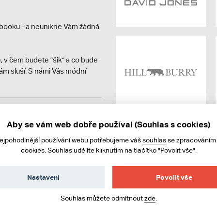
booku - a neunikne Vám žádná
, v čem budete "šik" a co bude
ám sluší. S námi Vás módní
avit kupujícímu účtenku.
ně online; v případě
Aby se vám web dobře používal (Souhlas s cookies)
nejpohodlnější používání webu potřebujeme váš
souhlas
se zpracováním
cookies. Souhlas udělíte kliknutím na tlačítko "Povolit vše".
Nastavení
Povolit vše
Souhlas můžete odmítnout
zde
.