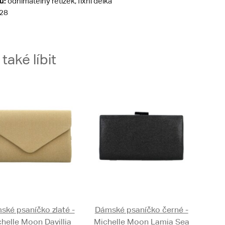
u:
odnímatelný řetízek, fixní délka
28
aké líbit
ské psaníčko zlaté -
Dámské psaníčko černé -
helle Moon Davillia
Michelle Moon Lamia Sea