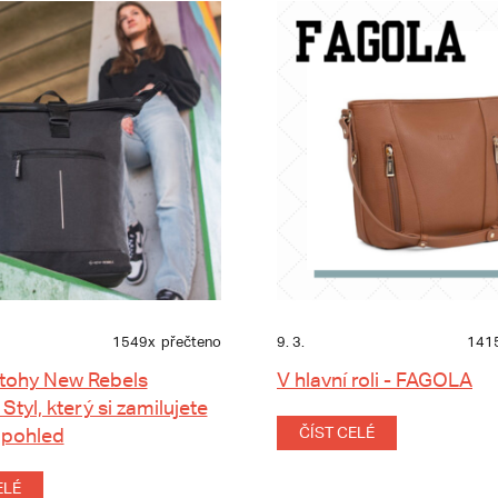
1549x
přečteno
9. 3.
141
tohy New Rebels
V hlavní roli - FAGOLA
 Styl, který si zamilujete
 pohled
ČÍST CELÉ
ELÉ