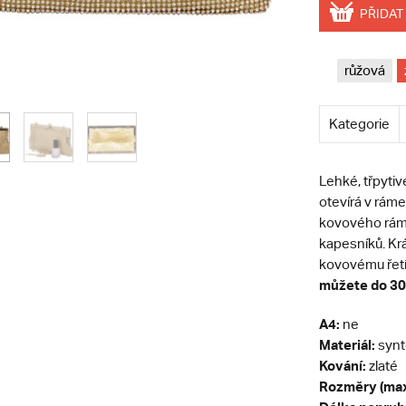
PŘIDAT
růžová
Kategorie
Lehké, třpytiv
otevírá v ráme
kovového ráme
kapesníků. Kr
kovovému řet
můžete do 30t
A4:
ne
Materiál:
synt
Kování:
zlaté
Rozměry (max