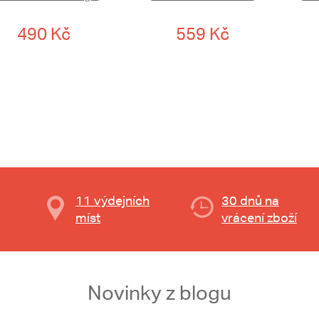
490 Kč
559 Kč
11 výdejních
30 dnů na
míst
vrácení zboží
Novinky z blogu