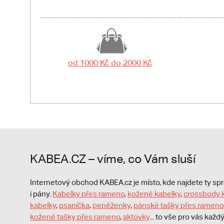
od 1000 Kč do 2000 Kč
KABEA.CZ – víme, co Vám sluší
Internetový obchod KABEA.cz je místo, kde najdete ty s
i pány.
Kabelky přes rameno
,
kožené kabelky
,
crossbody 
kabelky
,
psaníčka
,
peněženky
,
pánské tašky přes rameno
kožené tašky přes rameno
,
aktovky
... to vše pro vás kaž