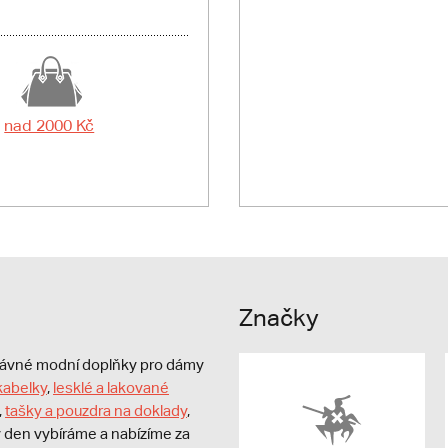
nad 2000 Kč
Značky
právné modní doplňky pro dámy
kabelky
,
lesklé a lakované
,
tašky a pouzdra na doklady
,
dý den vybíráme a nabízíme za