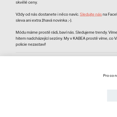
skvělé ceny.
Vždy od nás dostanete i něco navíc.
S
ledujte nás
na Face
sleva ani extra žhavá novinka ;-).
Módu máme prostě rádi, baví nás. Sledujeme trendy. Víme
hitem nadcházející sezóny. My v KABEA prostě víme, co V
policie nezastaví!
Podle zákona o evidenci tržeb je prodávající povinen vyst
Zároveň je povinen zaevidovat přijatou tržbu u správce da
technického výpadku pak nejpozději do 48 hodin.
Pro co 
© 2013 - 2026 kabea.cz
Obchodní podmínky
Ochrana osobních údajů
Cookies