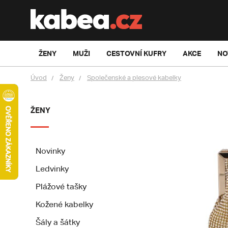
ŽENY
MUŽI
CESTOVNÍ KUFRY
AKCE
NO
Úvod
Ženy
Společenské a plesové kabelky
ŽENY
Novinky
Ledvinky
Plážové tašky
Kožené kabelky
Šály a šátky