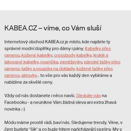
KABEA.CZ – víme, co Vám sluší
Internetový obchod KABEA.cz je místo, kde najdete ty
správné modní doplňky pro dámy i pány.
Kabelky přes
rameno
,
kožené kabelky
,
crossbody kabelky
,
lesklé a
lakované kabelky
,
psaníčka
,
peněženky
,
pánské tašky přes
rameno
,
tašky a pouzdra na doklady
,
kožené tašky přes
rameno
,
aktovky
... to vše pro vás každý den vybíráme a
nabízíme za skvělé ceny.
Vždy od nás dostanete i něco navíc.
S
ledujte nás
na
Facebooku - a neunikne Vám žádná sleva ani extra žhavá
novinka ;-).
Módu máme prostě rádi, baví nás. Sledujeme trendy. Víme, v
čem budete "šik" a co bude hitem nadcházející sezóny. My v