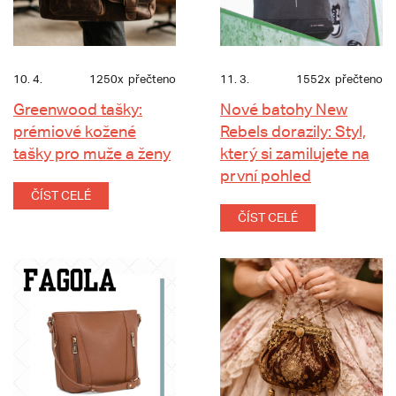
10. 4.
1250x
přečteno
11. 3.
1552x
přečteno
Greenwood tašky:
Nové batohy New
prémiové kožené
Rebels dorazily: Styl,
tašky pro muže a ženy
který si zamilujete na
první pohled
ČÍST CELÉ
ČÍST CELÉ