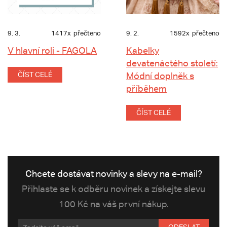
9. 3.
1417x
přečteno
9. 2.
1592x
přečteno
V hlavní roli - FAGOLA
Kabelky
devatenáctého století:
ČÍST CELÉ
Módní doplněk s
příběhem
ČÍST CELÉ
Chcete dostávat novinky a slevy na e-mail?
Přihlaste se k odběru novinek a získejte slevu
100 Kč na váš první nákup.