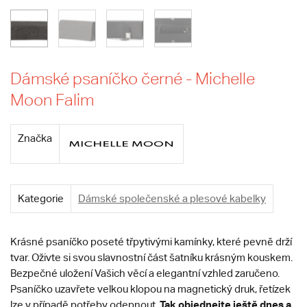
Dámské psaníčko černé - Michelle
Moon Falim
Značka
Kategorie
Dámské společenské a plesové kabelky
Krásné psaníčko poseté třpytivými kamínky, které pevně drží
tvar. Oživte si svou slavnostní část šatníku krásným kouskem.
Bezpečné uložení Vašich věcí a elegantní vzhled zaručeno.
Psaníčko uzavřete velkou klopou na magnetický druk, řetízek
T
ak objednejte ještě dnes a
lze v případě potřeby odepnout.