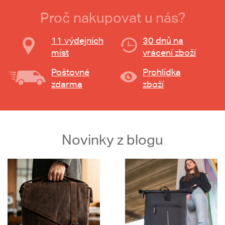
Proč nakupovat u nás?
11 výdejních
30 dnů na
míst
vrácení zboží
Poštovné
Prohlídka
zdarma
zboží
Novinky z blogu