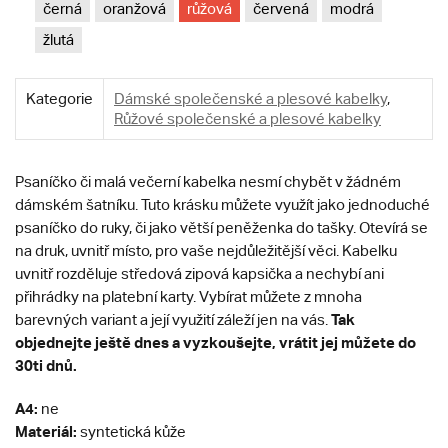
černá
oranžová
růžová
červená
modrá
žlutá
Kategorie
Dámské společenské a plesové kabelky
,
Růžové společenské a plesové kabelky
Psaníčko či malá večerní kabelka nesmí chybět v žádném
dámském šatníku. Tuto krásku můžete využít jako jednoduché
psaníčko do ruky, či jako větší peněženka do tašky. Otevírá se
na druk, uvnitř místo, pro vaše nejdůležitější věci. Kabelku
uvnitř rozděluje středová zipová kapsička a nechybí ani
přihrádky na platební karty. Vybírat můžete z mnoha
T
ak
barevných variant a její využití záleží jen na vás.
objednejte ještě dnes a vyzkoušejte, vrátit jej můžete do
30ti dnů.
A4:
ne
Materiál:
syntetická kůže