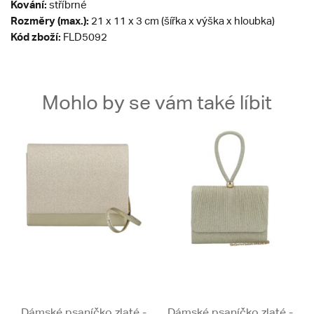
Kování:
stříbrné
Rozměry (max.):
21 x 11 x 3 cm (šířka x výška x hloubka)
Kód zboží:
FLD5092
Mohlo by se vám také líbit
Dámské psaníčko zlaté -
Dámské psaníčko zlaté -