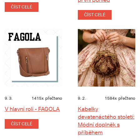
ČÍST CELÉ
ČÍST CELÉ
9. 3.
1415x
přečteno
9. 2.
1584x
přečteno
V hlavní roli - FAGOLA
Kabelky
devatenáctého století:
ČÍST CELÉ
Módní doplněk s
příběhem