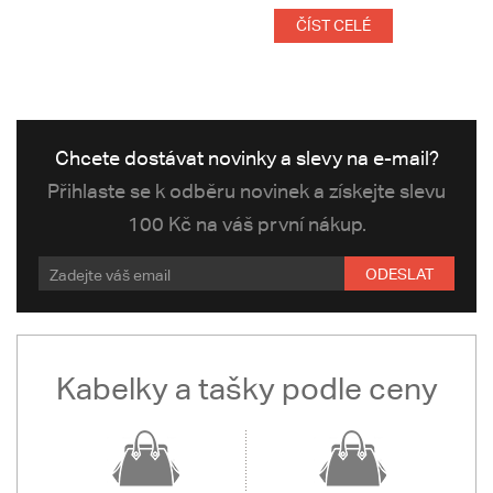
ČÍST CELÉ
Chcete dostávat novinky a slevy na e-mail?
Přihlaste se k odběru novinek a získejte slevu
100 Kč na váš první nákup.
ODESLAT
Kabelky a tašky podle ceny