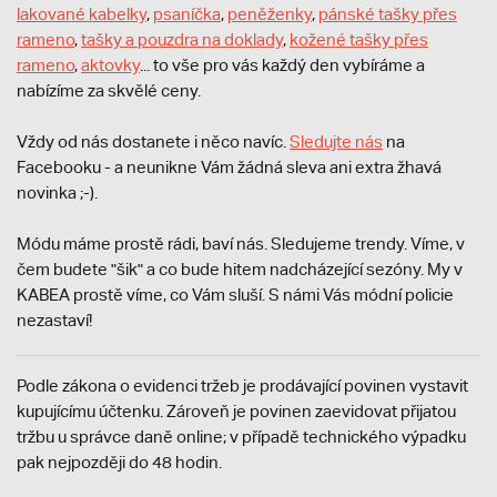
lakované kabelky
,
psaníčka
,
peněženky
,
pánské tašky přes
rameno
,
tašky a pouzdra na doklady
,
kožené tašky přes
rameno
,
aktovky
... to vše pro vás každý den vybíráme a
nabízíme za skvělé ceny.
Vždy od nás dostanete i něco navíc.
S
ledujte nás
na
Facebooku - a neunikne Vám žádná sleva ani extra žhavá
novinka ;-).
Módu máme prostě rádi, baví nás. Sledujeme trendy. Víme, v
čem budete "šik" a co bude hitem nadcházející sezóny. My v
KABEA prostě víme, co Vám sluší. S námi Vás módní policie
nezastaví!
Podle zákona o evidenci tržeb je prodávající povinen vystavit
kupujícímu účtenku. Zároveň je povinen zaevidovat přijatou
tržbu u správce daně online; v případě technického výpadku
pak nejpozději do 48 hodin.