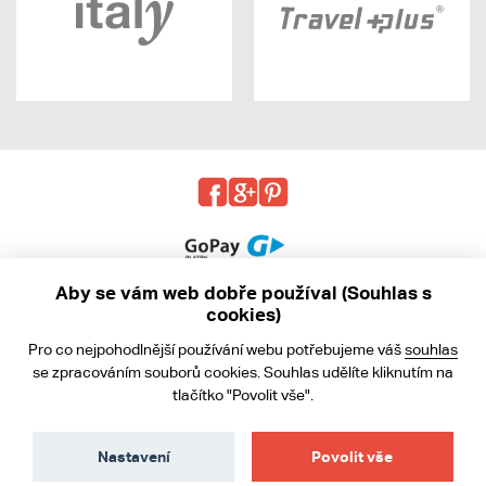
Aby se vám web dobře používal (Souhlas s
cookies)
© 2013 - 2026 kabea.cz
Pro co nejpohodlnější používání webu potřebujeme váš
souhlas
Obchodní podmínky
se zpracováním souborů cookies. Souhlas udělíte kliknutím na
tlačítko "Povolit vše".
Ochrana osobních údajů
Cookies
Nastavení
Povolit vše