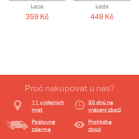
Larsa
Lenta
359 Kč
449 Kč
Proč nakupovat u nás?
11 výdejních
30 dnů na
míst
vrácení zboží
Poštovné
Prohlídka
zdarma
zboží