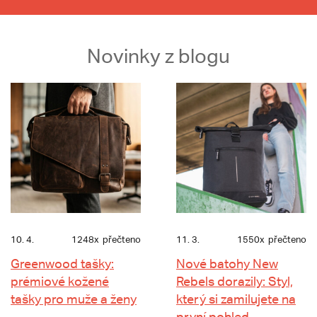
Novinky z blogu
10. 4.
1248x
přečteno
11. 3.
1550x
přečteno
Greenwood tašky:
Nové batohy New
prémiové kožené
Rebels dorazily: Styl,
tašky pro muže a ženy
který si zamilujete na
první pohled