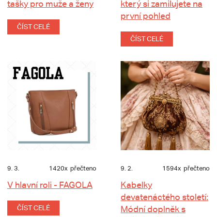
tašky pro muže a ženy
který si zamilujete na
první pohled
ČÍST CELÉ
ČÍST CELÉ
9. 3.
1420x
přečteno
9. 2.
1594x
přečteno
V hlavní roli - FAGOLA
Kabelky
devatenáctého století:
ČÍST CELÉ
Módní doplněk s