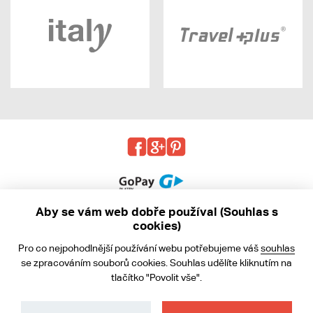
Aby se vám web dobře používal (Souhlas s
cookies)
© 2013 - 2026 kabea.cz
Pro co nejpohodlnější používání webu potřebujeme váš
souhlas
Obchodní podmínky
se zpracováním souborů cookies. Souhlas udělíte kliknutím na
tlačítko "Povolit vše".
Ochrana osobních údajů
Cookies