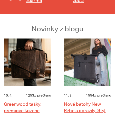
zdarma
zboží
Novinky z blogu
10. 4.
1253x
přečteno
11. 3.
1554x
přečteno
Greenwood tašky:
Nové batohy New
prémiové kožené
Rebels dorazily: Styl,