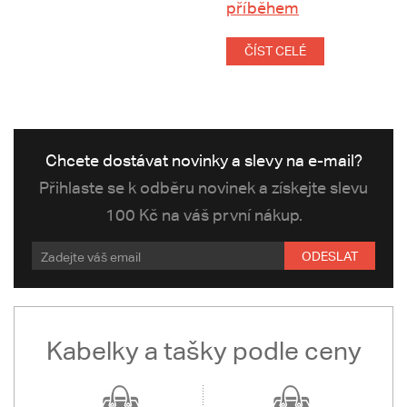
příběhem
ČÍST CELÉ
Chcete dostávat novinky a slevy na e-mail?
Přihlaste se k odběru novinek a získejte slevu
100 Kč na váš první nákup.
ODESLAT
Kabelky a tašky podle ceny