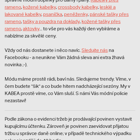
rameno
,
kožené kabelky
,
crossbody kabelky
,
lesklé a
lakované kabelky
,
psaníčka
,
peněženky
,
pánské tašky přes
rameno
,
tašky a pouzdra na doklady
,
kožené tašky přes
rameno
,
aktovky
... to vše pro vás každý den vybíráme a
nabízíme za skvělé ceny.
Vždy od nás dostanete i něco navíc.
S
ledujte nás
na
Facebooku - a neunikne Vám žádná sleva ani extra žhavá
novinka ;-).
Módu máme prostě rádi, baví nás. Sledujeme trendy. Víme, v
čem budete "šik" a co bude hitem nadcházející sezóny. My v
KABEA prostě víme, co Vám sluší. S námi Vás módní policie
nezastaví!
Podle zákona o evidenci tržeb je prodávající povinen vystavit
kupujícímu účtenku. Zároveň je povinen zaevidovat přijatou
tržbu u správce daně online; v případě technického výpadku