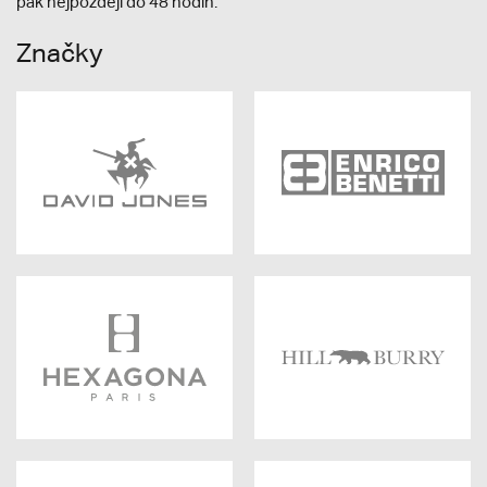
pak nejpozději do 48 hodin.
Značky