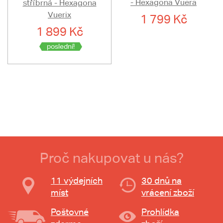
- Hexagona Vuera
stříbrná - Hexagona
Vuerix
1 799 Kč
1 899 Kč
poslední!
Proč nakupovat u nás?
11 výdejních
30 dnů na
míst
vrácení zboží
Poštovné
Prohlídka