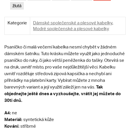
žlutá
Kategorie
Dámské společenské a plesové kabelky
,
Modré společenské a plesové kabelky
Psaníčko či malá večerní kabelka nesmí chybět v žádném
dámském šatníku. Tuto krásku můžete využít jako jednoduché
psaníčko do ruky, či jako větší peněženka do tašky. Otevírá se
na druk, uvnitř místo, pro vaše nejdůležitější věci. Kabelku
uvnitř rozděluje středová zipová kapsička a nechybí ani
přihrádky na platební karty. Vybírat můžete z mnoha
T
ak
barevných variant a její využití záleží jen na vás.
objednejte ještě dnes a vyzkoušejte, vrátit jej můžete do
30ti dnů.
A4:
ne
Materiál:
syntetická kůže
Kování:
stříbrné