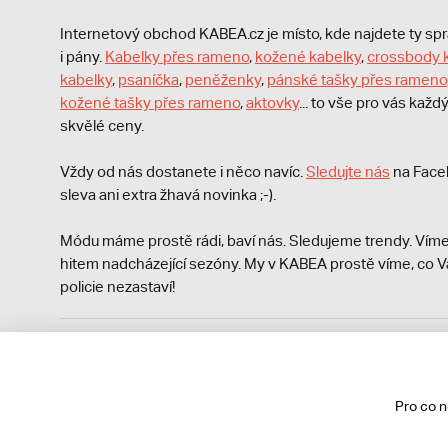
Internetový obchod KABEA.cz je místo, kde najdete ty s
i pány.
Kabelky přes rameno
,
kožené kabelky
,
crossbody 
kabelky
,
psaníčka
,
peněženky
,
pánské tašky přes rameno
kožené tašky přes rameno
,
aktovky
... to vše pro vás kaž
skvělé ceny.
Vždy od nás dostanete i něco navíc.
S
ledujte nás
na Face
sleva ani extra žhavá novinka ;-).
Módu máme prostě rádi, baví nás. Sledujeme trendy. Víme
hitem nadcházející sezóny. My v KABEA prostě víme, co V
policie nezastaví!
Podle zákona o evidenci tržeb je prodávající povinen vyst
Zároveň je povinen zaevidovat přijatou tržbu u správce da
technického výpadku pak nejpozději do 48 hodin.
Pro co 