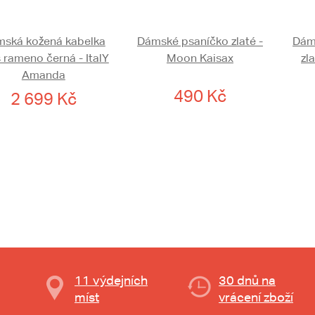
ská kožená kabelka
Dámské psaníčko zlaté -
Dám
 rameno černá - ItalY
Moon Kaisax
zl
Amanda
490 Kč
2 699 Kč
11 výdejních
30 dnů na
míst
vrácení zboží