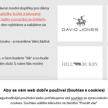
právné modní doplňky pro dámy
kabelky
,
lesklé a lakované
,
tašky a pouzdra na doklady
,
dý den vybíráme a nabízíme za
booku - a neunikne Vám žádná
, v čem budete "šik" a co bude
ám sluší. S námi Vás módní
avit kupujícímu účtenku.
ně online; v případě
Aby se vám web dobře používal (Souhlas s cookies)
nejpohodlnější používání webu potřebujeme váš
souhlas
se zpracováním
cookies. Souhlas udělíte kliknutím na tlačítko "Povolit vše".