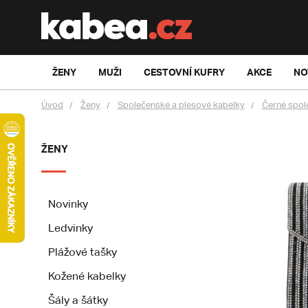
ŽENY
MUŽI
CESTOVNÍ KUFRY
AKCE
NO
Úvod
Ženy
Společenské a plesové kabelky
Černé spol
ŽENY
Novinky
Ledvinky
Plážové tašky
Kožené kabelky
Šály a šátky