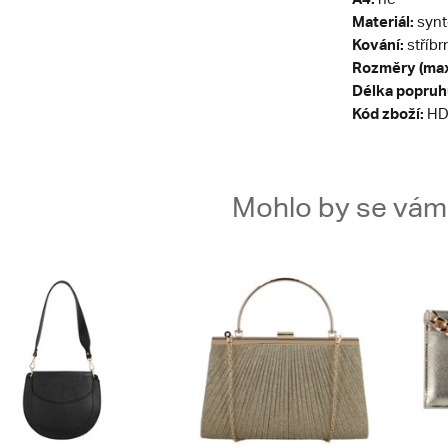
Materiál:
synt
Kování:
stříbr
Rozměry (max
Délka popruh
Kód zboží:
HD
Mohlo by se vám t