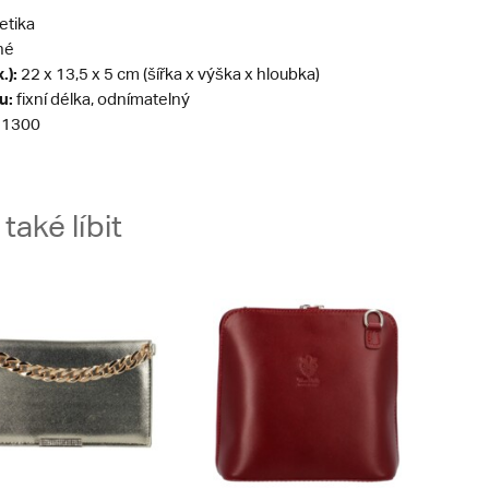
etika
né
.):
22 x 13,5 x 5 cm (šířka x výška x hloubka)
u:
fixní délka, odnímatelný
1300
aké líbit