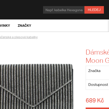
HLEDEJ
VINKY
ZNAČKY
ečenské a plesové kabelky
Dámské 
Moon G
Značka
Dostupnost
689 Kč