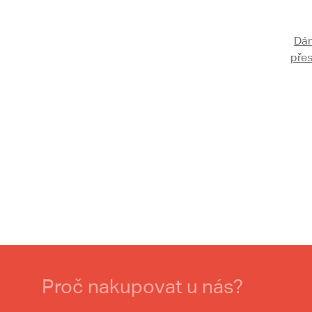
Dám
přes
Proč nakupovat u nás?