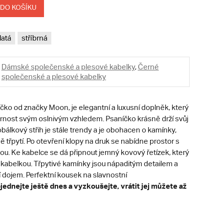
 DO KOŠÍKU
latá
stříbrná
Dámské společenské a plesové kabelky
,
Černé
společenské a plesové kabelky
čko od značky Moon, je elegantní a luxusní doplněk, který
ornost svým oslnivým vzhledem. Psaníčko krásně drží svůj
 obálkový střih je stále trendy a je obohacen o kamínky,
ě třpytí. Po otevření klopy na druk se nabídne prostor s
ou. Ke kabelce se dá připnout jemný kovový řetízek, který
 kabelkou. Třpytivé kamínky jsou nápaditým detailem a
í dojem. Perfektní kousek na slavnostní
jednejte ještě dnes a vyzkoušejte, vrátit jej můžete až