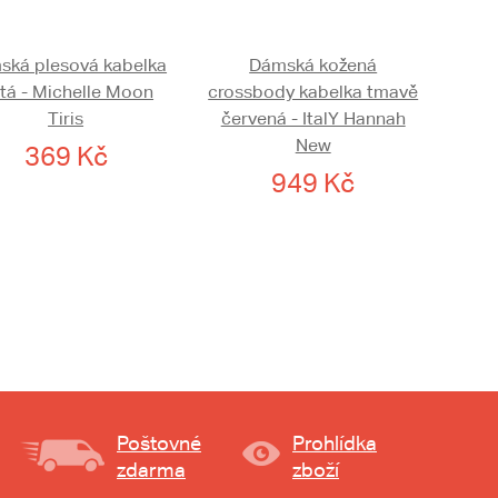
ská plesová kabelka
Dámská kožená
atá - Michelle Moon
crossbody kabelka tmavě
Tiris
červená - ItalY Hannah
New
369 Kč
949 Kč
Poštovné
Prohlídka
zdarma
zboží