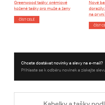
Greenwood tašky: prémiové
Nové ba
kožené tašky pro muže a ženy
dorazily:
na první
ČÍST CELÉ
ČÍST C
Chcete dostávat novinky a slevy na e-mail?
Přihlaste se k odběru novinek a získejte sle
Kabelky a tašky pod