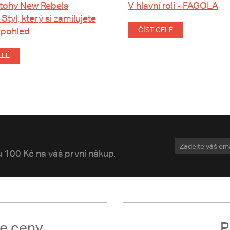
tohy New Rebels
V hlavní roli - FAGOLA
 Styl, který si zamilujete
 pohled
ČÍST CELÉ
ELÉ
vu 100 Kč na váš první nákup.
le ceny
P