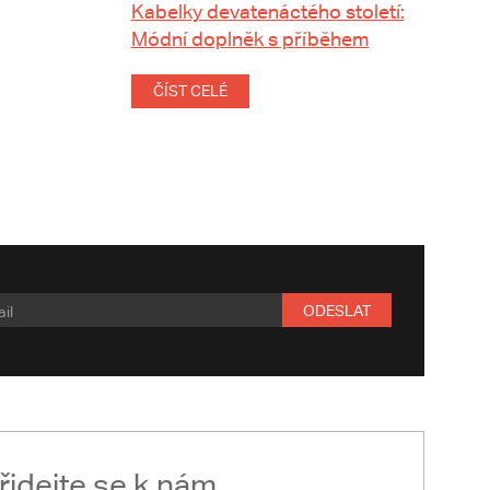
Kabelky devatenáctého století:
Módní doplněk s příběhem
ČÍST CELÉ
ODESLAT
řidejte se k nám