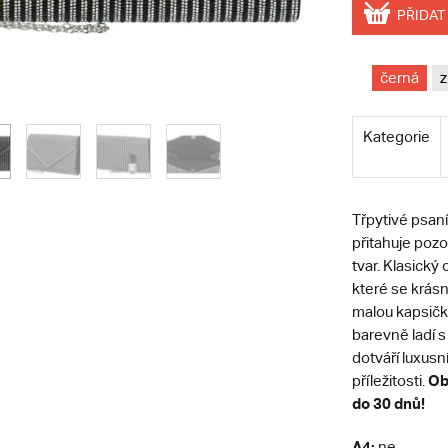
PŘIDAT
černá
z
Kategorie
Třpytivé psaní
přitahuje poz
tvar. Klasický
které se krásn
malou kapsičk
barevně ladí s
dotváří luxusn
Ob
příležitosti.
do 30 dnů!
A4:
ne