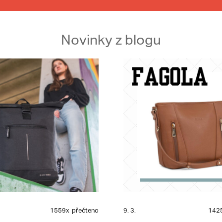
Novinky z blogu
1559x
přečteno
9. 3.
142