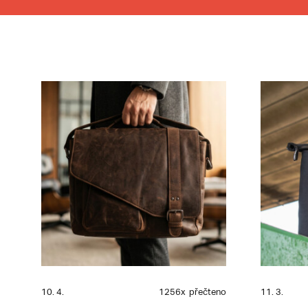
10. 4.
1256x
přečteno
11. 3.