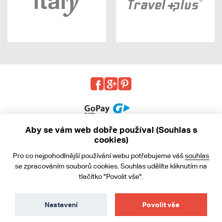
Aby se vám web dobře používal (Souhlas s
cookies)
© 2013 - 2026 kabea.cz
Pro co nejpohodlnější používání webu potřebujeme váš
souhlas
Obchodní podmínky
se zpracováním souborů cookies. Souhlas udělíte kliknutím na
tlačítko "Povolit vše".
Ochrana osobních údajů
Cookies
Nastavení
Povolit vše