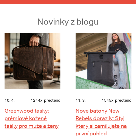
Novinky z blogu
10. 4.
1244x
přečteno
11. 3.
1545x
přečteno
Greenwood tašky:
Nové batohy New
prémiové kožené
Rebels dorazily: Styl,
tašky pro muže a ženy
který si zamilujete na
první pohled