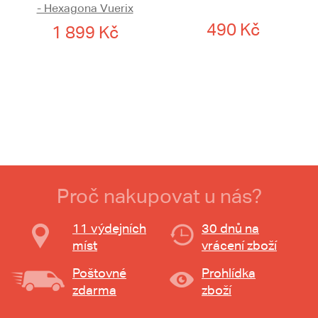
- Hexagona Vuerix
490 Kč
1 899 Kč
Proč nakupovat u nás?
11 výdejních
30 dnů na
míst
vrácení zboží
Poštovné
Prohlídka
zdarma
zboží