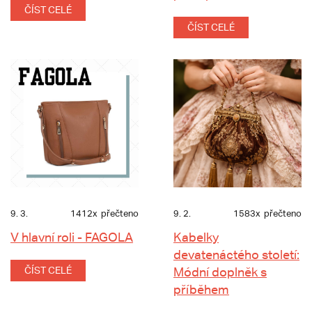
ČÍST CELÉ
ČÍST CELÉ
9. 3.
1412x
přečteno
9. 2.
1583x
přečteno
V hlavní roli - FAGOLA
Kabelky
devatenáctého století:
ČÍST CELÉ
Módní doplněk s
příběhem