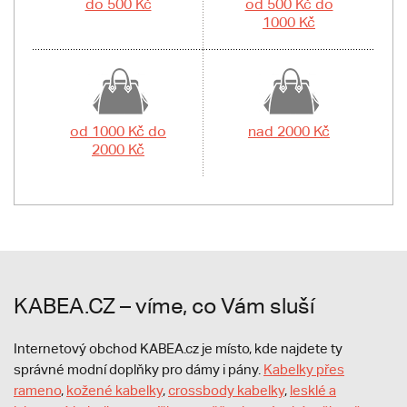
do 500 Kč
od 500 Kč do
1000 Kč
od 1000 Kč do
nad 2000 Kč
2000 Kč
KABEA.CZ – víme, co Vám sluší
Internetový obchod KABEA.cz je místo, kde najdete ty
správné modní doplňky pro dámy i pány.
Kabelky přes
rameno
,
kožené kabelky
,
crossbody kabelky
,
lesklé a