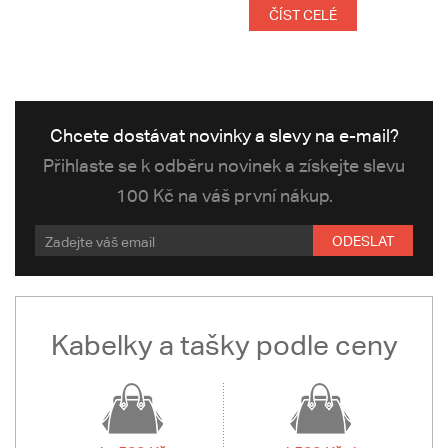
ČÍST CELÉ
Chcete dostávat novinky a slevy na e-mail?
Přihlaste se k odběru novinek a získejte slevu
100 Kč na váš první nákup.
ODESLAT
Kabelky a tašky podle ceny