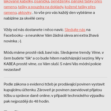
lakované kabelky
,
psaníčka
,
peněženky
,
pánské tašky přes
rameno
,
tašky a pouzdra na doklady
,
kožené tašky přes
rameno
,
aktovky
... to vše pro vás každý den vybíráme a
nabízíme za skvělé ceny.
Vždy od nás dostanete i něco navíc.
S
ledujte nás
na
Facebooku - a neunikne Vám žádná sleva ani extra žhavá
novinka ;-).
Módu máme prostě rádi, baví nás. Sledujeme trendy. Víme, v
čem budete "šik" a co bude hitem nadcházející sezóny. My v
KABEA prostě víme, co Vám sluší. S námi Vás módní policie
nezastaví!
Podle zákona o evidenci tržeb je prodávající povinen vystavit
kupujícímu účtenku. Zároveň je povinen zaevidovat přijatou
tržbu u správce daně online; v případě technického výpadku
pak nejpozději do 48 hodin.