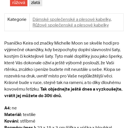
růžová
zlatá
Kategorie
Dámské společenské a plesové kabelky
,
Růžové společenské a plesové kabelky
Psaníčko Keira od značky Michelle Moon se skvěle hodí pro
výjimečné okamžiky, kdy bezpochyby doplní slavnostní šaty,
kostým či koktejlové šaty. Tyto malé doplňky jsou jako šperky,
které Vás dokonale oživí a ještě výborně poslouží, že Vaši
rtěnku, zrcátko i peníze budete mít neustále u sebe. Klopa se
rozevírá na druk, uvnitř místo pro Vaše nejdůležitější věci.
Krásné bude v ruce, stejně tak na rameni, a to díky dlouhému
Tak objednejte ještě dnes a vyzkoušejte,
kovovému řetízku.
vrátit jej můžete do 30ti dnů.
A4:
ne
Materiál:
textilie
Kování:
stříbrné
Rozměry (max.):
23 x 15 x 3 cm (šířka x výška x hloubka)