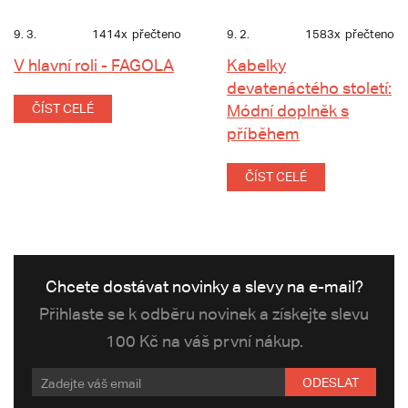
9. 3.
1414x
přečteno
9. 2.
1583x
přečteno
V hlavní roli - FAGOLA
Kabelky
devatenáctého století:
ČÍST CELÉ
Módní doplněk s
příběhem
ČÍST CELÉ
Chcete dostávat novinky a slevy na e-mail?
Přihlaste se k odběru novinek a získejte slevu
100 Kč na váš první nákup.
ODESLAT