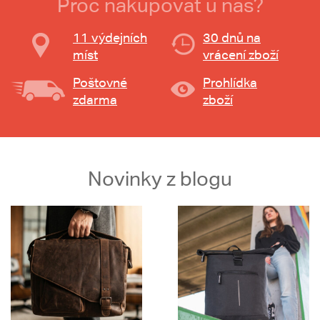
Proč nakupovat u nás?
11 výdejních
30 dnů na
míst
vrácení zboží
Poštovné
Prohlídka
zdarma
zboží
Novinky z blogu