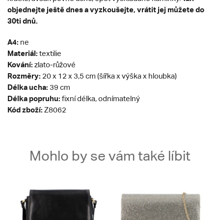
objednejte ještě dnes a vyzkoušejte, vrátit jej můžete do
30ti dnů.
A4:
ne
Materiál:
textilie
Kování:
zlato-růžové
Rozměry:
20 x 12 x 3,5 cm (šířka x výška x hloubka)
Délka ucha:
39 cm
Délka popruhu:
fixní délka, odnímatelný
Kód zboží:
Z8062
Mohlo by se vám také líbit