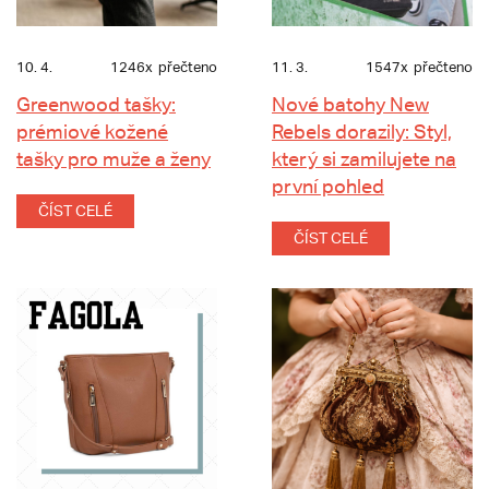
10. 4.
1246x
přečteno
11. 3.
1547x
přečteno
Greenwood tašky:
Nové batohy New
prémiové kožené
Rebels dorazily: Styl,
tašky pro muže a ženy
který si zamilujete na
první pohled
ČÍST CELÉ
ČÍST CELÉ