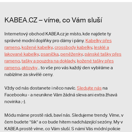
KABEA.CZ – víme, co Vám sluší
Internetový obchod KABEA.cz je místo, kde najdete ty
správné modní doplňky pro dámy i pány.
Kabelky přes
rameno
,
kožené kabelky
,
crossbody kabelky
,
lesklé a
lakované kabelky
,
psaníčka
,
peněženky
,
pánské tašky přes
rameno
,
tašky a pouzdra na doklady
,
kožené tašky přes
rameno
,
aktovky
... to vše pro vás každý den vybíráme a
nabízíme za skvělé ceny.
Vždy od nás dostanete i něco navíc.
S
ledujte nás
na
Facebooku - a neunikne Vám žádná sleva ani extra žhavá
novinka ;-).
Módu máme prostě rádi, baví nás. Sledujeme trendy. Víme, v
čem budete "šik" a co bude hitem nadcházející sezóny. My v
KABEA prostě víme, co Vám sluší. S námi Vás módní policie