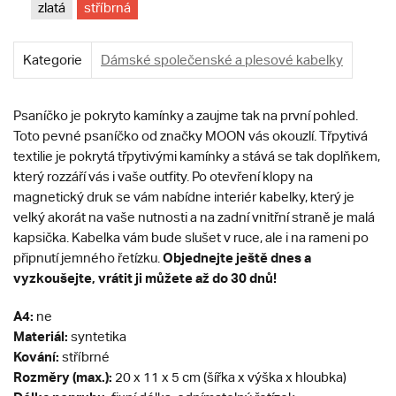
zlatá
stříbrná
Kategorie
Dámské společenské a plesové kabelky
Psaníčko je pokryto kamínky a zaujme tak na první pohled.
Toto pevné psaníčko od značky MOON vás okouzlí. Třpytivá
textilie je pokrytá třpytivými kamínky a stává se tak doplňkem,
který rozzáří vás i vaše outfity. Po otevření klopy na
magnetický druk se vám nabídne interiér kabelky, který je
velký akorát na vaše nutnosti a na zadní vnitřní straně je malá
kapsička. Kabelka vám bude slušet v ruce, ale i na rameni po
Objednejte ještě dnes a
připnutí jemného řetízku.
vyzkoušejte, vrátit ji můžete až do 30 dnů!
A4:
ne
Materiál:
syntetika
Kování:
stříbrné
Rozměry (max.):
20 x 11 x 5 cm (šířka x výška x hloubka)