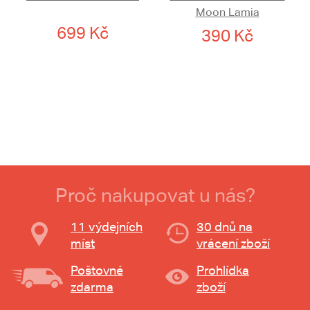
Moon Lamia
699 Kč
390 Kč
Proč nakupovat u nás?
11 výdejních
30 dnů na
míst
vrácení zboží
Poštovné
Prohlídka
zdarma
zboží