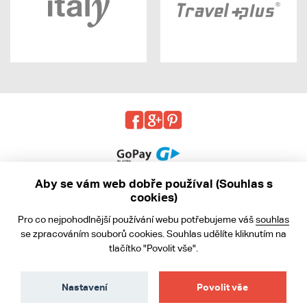
Aby se vám web dobře používal (Souhlas s
cookies)
© 2013 - 2026 kabea.cz
Pro co nejpohodlnější používání webu potřebujeme váš
souhlas
Obchodní podmínky
se zpracováním souborů cookies. Souhlas udělíte kliknutím na
tlačítko "Povolit vše".
Ochrana osobních údajů
Cookies
Nastavení
Povolit vše