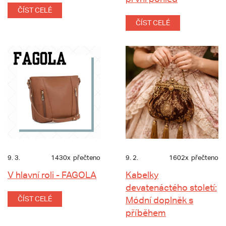
ČÍST CELÉ
ČÍST CELÉ
9. 3.
1430x
přečteno
9. 2.
1602x
přečteno
V hlavní roli - FAGOLA
Kabelky
devatenáctého století:
ČÍST CELÉ
Módní doplněk s
příběhem