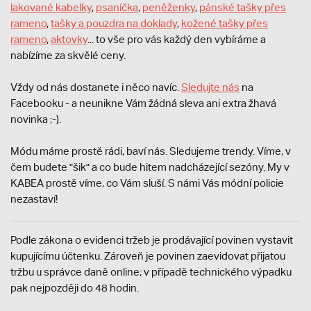
lakované kabelky
,
psaníčka
,
peněženky
,
pánské tašky přes
rameno
,
tašky a pouzdra na doklady
,
kožené tašky přes
rameno
,
aktovky
... to vše pro vás každý den vybíráme a
nabízíme za skvělé ceny.
Vždy od nás dostanete i něco navíc.
S
ledujte nás
na
Facebooku - a neunikne Vám žádná sleva ani extra žhavá
novinka ;-).
Módu máme prostě rádi, baví nás. Sledujeme trendy. Víme, v
čem budete "šik" a co bude hitem nadcházející sezóny. My v
KABEA prostě víme, co Vám sluší. S námi Vás módní policie
nezastaví!
Podle zákona o evidenci tržeb je prodávající povinen vystavit
kupujícímu účtenku. Zároveň je povinen zaevidovat přijatou
tržbu u správce daně online; v případě technického výpadku
pak nejpozději do 48 hodin.