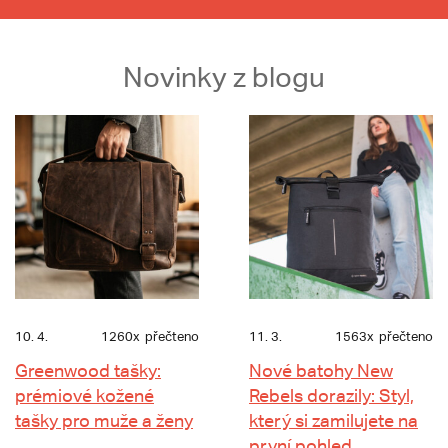
Novinky z blogu
10. 4.
1260x
přečteno
11. 3.
1563x
přečteno
Greenwood tašky:
Nové batohy New
prémiové kožené
Rebels dorazily: Styl,
tašky pro muže a ženy
který si zamilujete na
první pohled