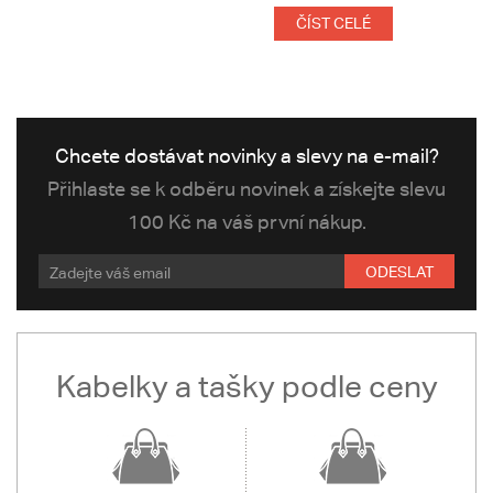
ČÍST CELÉ
Chcete dostávat novinky a slevy na e-mail?
Přihlaste se k odběru novinek a získejte slevu
100 Kč na váš první nákup.
ODESLAT
Kabelky a tašky podle ceny