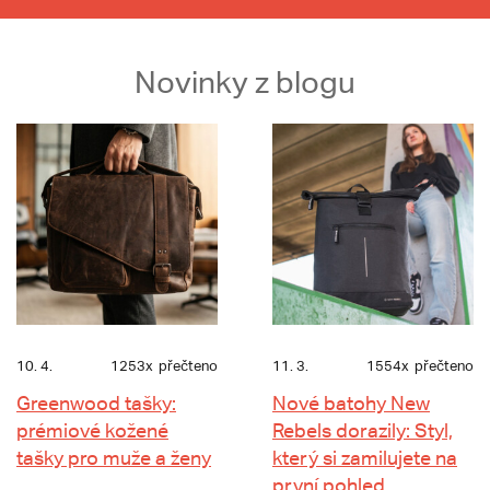
Novinky z blogu
10. 4.
1253x
přečteno
11. 3.
1554x
přečteno
Greenwood tašky:
Nové batohy New
prémiové kožené
Rebels dorazily: Styl,
tašky pro muže a ženy
který si zamilujete na
první pohled