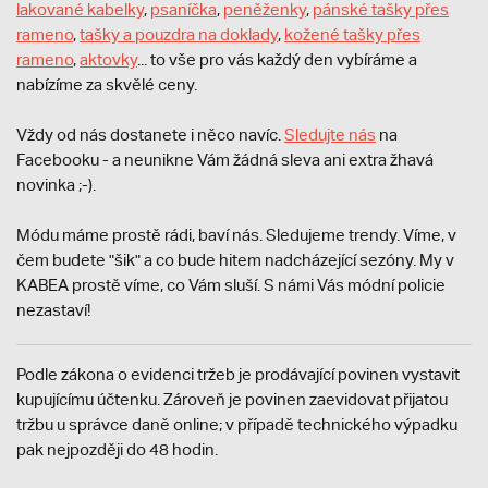
lakované kabelky
,
psaníčka
,
peněženky
,
pánské tašky přes
rameno
,
tašky a pouzdra na doklady
,
kožené tašky přes
rameno
,
aktovky
... to vše pro vás každý den vybíráme a
nabízíme za skvělé ceny.
Vždy od nás dostanete i něco navíc.
S
ledujte nás
na
Facebooku - a neunikne Vám žádná sleva ani extra žhavá
novinka ;-).
Módu máme prostě rádi, baví nás. Sledujeme trendy. Víme, v
čem budete "šik" a co bude hitem nadcházející sezóny. My v
KABEA prostě víme, co Vám sluší. S námi Vás módní policie
nezastaví!
Podle zákona o evidenci tržeb je prodávající povinen vystavit
kupujícímu účtenku. Zároveň je povinen zaevidovat přijatou
tržbu u správce daně online; v případě technického výpadku
pak nejpozději do 48 hodin.