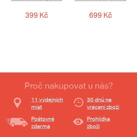
399 Kč
699 Kč
Proč nakupovat u nás?
11 výdejních
30 dnů na
míst
vrácení zboží
Poštovné
Prohlídka
zdarma
zboží