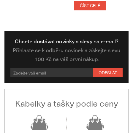
ČÍST CELÉ
Chcete dostávat novinky a slevy na e-mail?
Přihlaste se k odběru novinek a získejte slevu
100 Kč na váš první nákup.
ODESLAT
Kabelky a tašky podle ceny