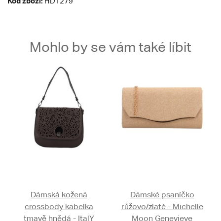
Kód zboží:
HD1279
Mohlo by se vám také líbit
Dámská kožená
Dámské psaníčko
crossbody kabelka
růžovo/zlaté - Michelle
tmavě hnědá - ItalY
Moon Genevieve