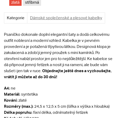
zlatá
stříbrná
Kategorie
Dámské společenské a plesové kabelky
Psaníčko dokonale doplní elegantní šaty a dodá celkovému
outfit noblesní a moderní vzhled. Kabelka je v pevném
provedení a je potažená třpytivou látkou. Designová klopa je
zakulacená a zdobí ji jemný proužek s mini kamínků. Po
otevření nabízí prostor jen pro to nejdůležitější. Ke kabelce se
dá připnout jemný řetízek a nosit ji na rameni, ale bude vám
Objednejte ještě dnes a vyzkoušejte,
slušet i jen tak v ruce.
vrátit ji můžete až do 30 dnů!
A4:
ne
Materiál:
syntetika
Kování:
zlaté
Rozměry (max.):
24,5 x 12,5 x 5 cm (šířka x výška x hloubka)
Délka popruhu:
fixní délka, odnímatelný řetízek