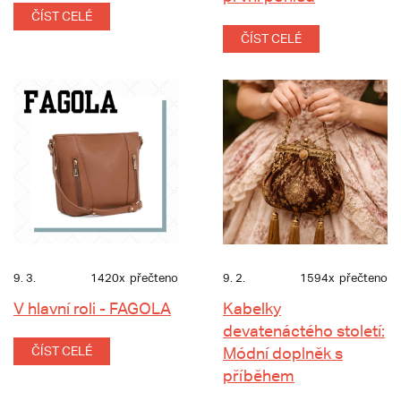
ČÍST CELÉ
ČÍST CELÉ
9. 3.
1420x
přečteno
9. 2.
1594x
přečteno
V hlavní roli - FAGOLA
Kabelky
devatenáctého století:
ČÍST CELÉ
Módní doplněk s
příběhem