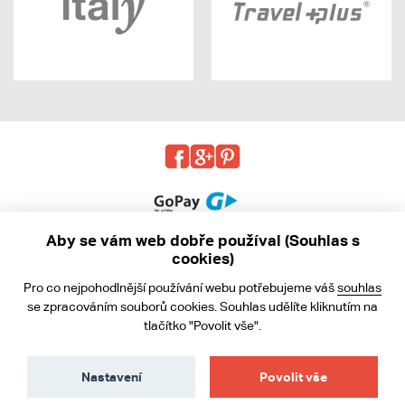
Aby se vám web dobře používal (Souhlas s
cookies)
© 2013 - 2026 kabea.cz
Pro co nejpohodlnější používání webu potřebujeme váš
souhlas
Obchodní podmínky
se zpracováním souborů cookies. Souhlas udělíte kliknutím na
tlačítko "Povolit vše".
Ochrana osobních údajů
Cookies
Nastavení
Povolit vše