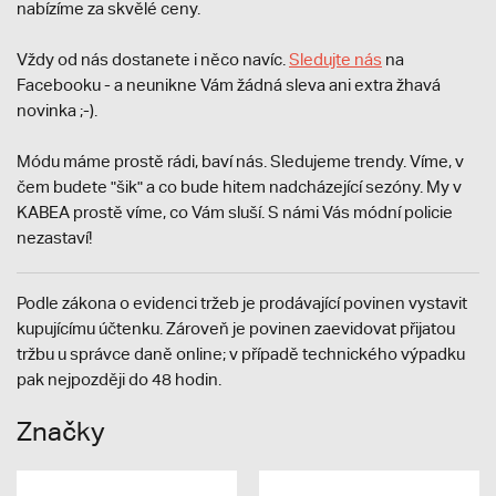
nabízíme za skvělé ceny.
Vždy od nás dostanete i něco navíc.
S
ledujte nás
na
Facebooku - a neunikne Vám žádná sleva ani extra žhavá
novinka ;-).
Módu máme prostě rádi, baví nás. Sledujeme trendy. Víme, v
čem budete "šik" a co bude hitem nadcházející sezóny. My v
KABEA prostě víme, co Vám sluší. S námi Vás módní policie
nezastaví!
Podle zákona o evidenci tržeb je prodávající povinen vystavit
kupujícímu účtenku. Zároveň je povinen zaevidovat přijatou
tržbu u správce daně online; v případě technického výpadku
pak nejpozději do 48 hodin.
Značky