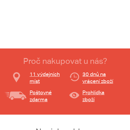
Proč nakupovat u nás?
11 výdejních
30 dnů na
míst
vrácení zboží
Poštovné
Prohlídka
zdarma
zboží