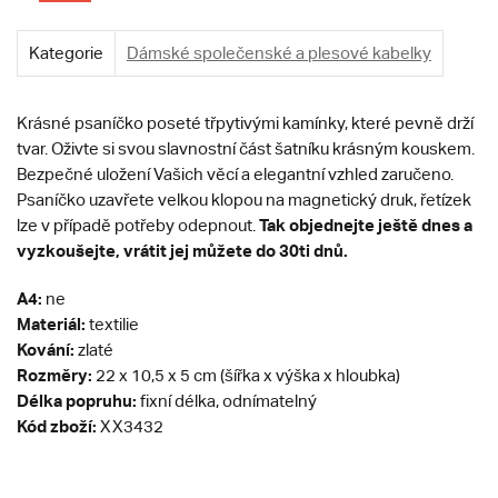
Kategorie
Dámské společenské a plesové kabelky
Krásné psaníčko poseté třpytivými kamínky, které pevně drží
tvar. Oživte si svou slavnostní část šatníku krásným kouskem.
Bezpečné uložení Vašich věcí a elegantní vzhled zaručeno.
Psaníčko uzavřete velkou klopou na magnetický druk, řetízek
T
ak objednejte ještě dnes a
lze v případě potřeby odepnout.
vyzkoušejte, vrátit jej můžete do 30ti dnů.
A4:
ne
Materiál:
textilie
Kování:
zlaté
Rozměry:
22 x 10,5 x 5 cm (šířka x výška x hloubka)
Délka popruhu:
fixní délka, odnímatelný
Kód zboží:
XX3432