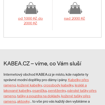
od 1000 Kč do
nad 2000 Kč
2000 Kč
KABEA.CZ – víme, co Vám sluší
Internetový obchod KABEA.cz je místo, kde najdete ty
správné modní doplňky pro dámy i pány.
Kabelky přes
rameno
,
kožené kabelky
,
crossbody kabelky
,
lesklé a
lakované kabelky
,
psaníčka
,
peněženky
,
pánské tašky přes
rameno
,
tašky a pouzdra na doklady
,
kožené tašky přes
rameno
,
aktovky
... to vše pro vás každý den vybíráme a