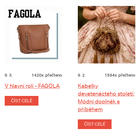
9. 3.
1420x
přečteno
9. 2.
1594x
přečteno
V hlavní roli - FAGOLA
Kabelky
devatenáctého století:
ČÍST CELÉ
Módní doplněk s
příběhem
ČÍST CELÉ