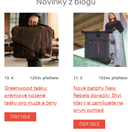
Novinky z blogu
10. 4.
1253x
přečteno
11. 3.
1554x
přečteno
Greenwood tašky:
Nové batohy New
prémiové kožené
Rebels dorazily: Styl,
tašky pro muže a ženy
který si zamilujete na
první pohled
ČÍST CELÉ
ČÍST CELÉ