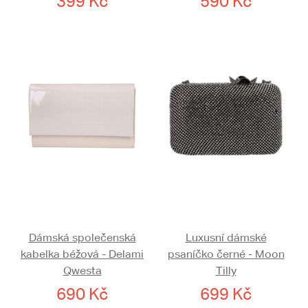
399 Kč
590 Kč
Dámská společenská
Luxusní dámské
kabelka béžová - Delami
psaníčko černé - Moon
Qwesta
Tilly
690 Kč
699 Kč