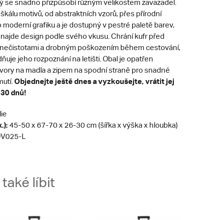
erý se snadno přizpůsobí různým velikostem zavazadel.
 škálu motivů, od abstraktních vzorů, přes přírodní
 moderní grafiku a je dostupný v pestré paletě barev,
 najde design podle svého vkusu. Chrání kufr před
 nečistotami a drobným poškozením během cestování,
uje jeho rozpoznání na letišti. Obal je opatřen
tvory na madla a zipem na spodní straně pro snadné
Objednejte ještě dnes a vyzkoušejte, vrátit jej
mutí.
 30 dnů!
lie
.):
45-50 x 67-70 x 26-30 cm (šířka x výška x hloubka)
V025-L
aké líbit