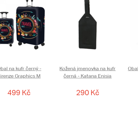
bal na kufr černý -
Kožená jmenovka na kufr
Obal
irenze Graphics M
černá - Katana Enisia
499 Kč
290 Kč