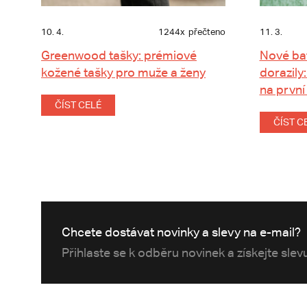
10. 4.
1244x
přečteno
11. 3.
Greenwood tašky: prémiové
Nové ba
kožené tašky pro muže a ženy
dorazily:
na první
ČÍST CELÉ
ČÍST C
Chcete dostávat novinky a slevy na e-mail?
Přihlaste se k odběru novinek a získejte sle