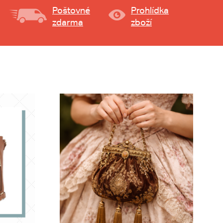
Poštovné
Prohlídka
zdarma
zboží