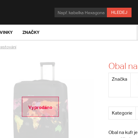
HLEDEJ
VINKY
ZNAČKY
cestování
Obal na
Značka
Vyprodáno
Kategorie
Obal na kufr j