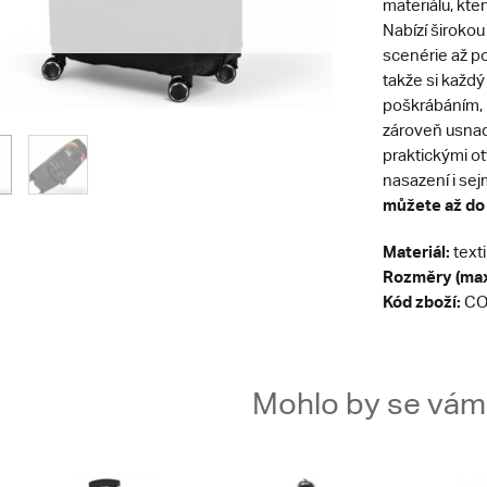
materiálu, kt
Nabízí širokou
scenérie až po
takže si každý
poškrábáním,
zároveň usnadň
praktickými o
nasazení i sej
můžete až do
Materiál:
texti
Rozměry (max
Kód zboží:
CO
Mohlo by se vám t