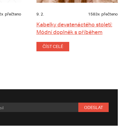
2x
přečteno
9. 2.
1583x
přečteno
Kabelky devatenáctého století:
Módní doplněk s příběhem
ČÍST CELÉ
ODESLAT