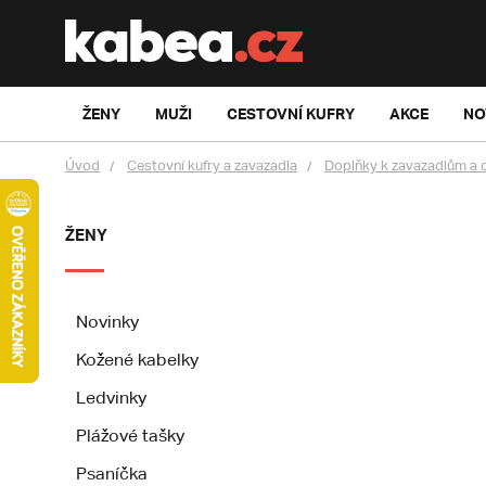
ŽENY
MUŽI
CESTOVNÍ KUFRY
AKCE
NO
Úvod
Cestovní kufry a zavazadla
Doplňky k zavazadlům a 
ŽENY
Novinky
Kožené kabelky
Ledvinky
Plážové tašky
Psaníčka