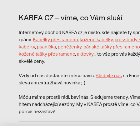
KABEA.CZ – víme, co Vám sluší
Internetový obchod KABEA.cz je místo, kde najdete ty s
i pány.
Kabelky přes rameno
,
kožené kabelky
,
crossbody 
kabelky
,
psaníčka
,
peněženky
,
pánské tašky přes rameno
kožené tašky přes rameno
,
aktovky
... to vše pro vás kaž
skvělé ceny.
Vždy od nás dostanete i něco navíc.
S
ledujte nás
na Face
sleva ani extra žhavá novinka ;-).
Módu máme prostě rádi, baví nás. Sledujeme trendy. Víme
hitem nadcházející sezóny. My v KABEA prostě víme, co V
policie nezastaví!
Podle zákona o evidenci tržeb je prodávající povinen vyst
Zároveň je povinen zaevidovat přijatou tržbu u správce da