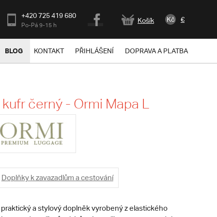
+420 725 419 680
Kč
€
Košík
Po-Pá 9-15 h
BLOG
KONTAKT
PŘIHLÁŠENÍ
DOPRAVA A PLATBA
 kufr černý - Ormi Mapa L
Doplňky k zavazadlům a cestování
e praktický a stylový doplněk vyrobený z elastického