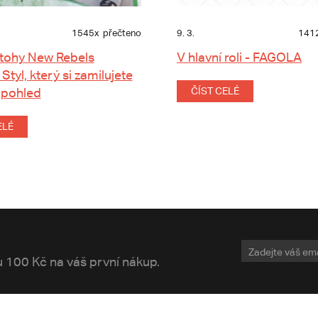
1545x
přečteno
9. 3.
141
tohy New Rebels
V hlavní roli - FAGOLA
 Styl, který si zamilujete
 pohled
ČÍST CELÉ
ELÉ
vu 100 Kč na váš první nákup.