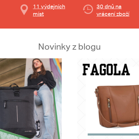
11 výdejních
30 dnů na
míst
vrácení zboží
Novinky z blogu