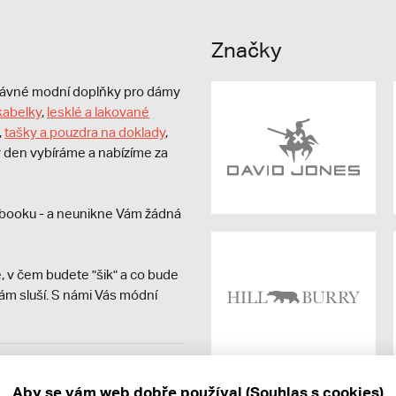
Značky
právné modní doplňky pro dámy
kabelky
,
lesklé a lakované
,
tašky a pouzdra na doklady
,
dý den vybíráme a nabízíme za
booku - a neunikne Vám žádná
, v čem budete "šik" a co bude
ám sluší. S námi Vás módní
avit kupujícímu účtenku.
ně online; v případě
Aby se vám web dobře používal (Souhlas s cookies)