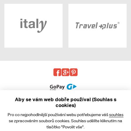
Aby se vám web dobře používal (Souhlas s
cookies)
© 2013 - 2026 kabea.cz
Pro co nejpohodlnější používání webu potřebujeme váš
souhlas
Obchodní podmínky
se zpracováním souborů cookies. Souhlas udělíte kliknutím na
tlačítko "Povolit vše".
Ochrana osobních údajů