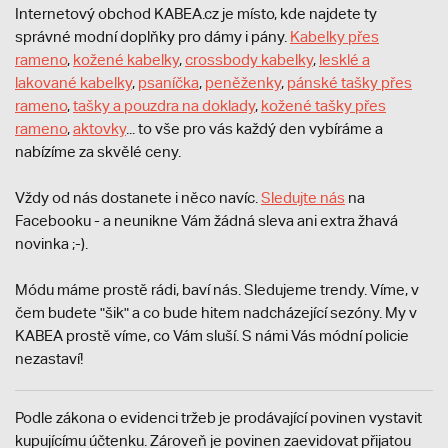
Internetový obchod KABEA.cz je místo, kde najdete ty
správné modní doplňky pro dámy i pány.
Kabelky přes
rameno
,
kožené kabelky
,
crossbody kabelky
,
lesklé a
lakované kabelky
,
psaníčka
,
peněženky
,
pánské tašky přes
rameno
,
tašky a pouzdra na doklady
,
kožené tašky přes
rameno
,
aktovky
... to vše pro vás každý den vybíráme a
nabízíme za skvělé ceny.
Vždy od nás dostanete i něco navíc.
S
ledujte nás
na
Facebooku - a neunikne Vám žádná sleva ani extra žhavá
novinka ;-).
Módu máme prostě rádi, baví nás. Sledujeme trendy. Víme, v
čem budete "šik" a co bude hitem nadcházející sezóny. My v
KABEA prostě víme, co Vám sluší. S námi Vás módní policie
nezastaví!
Podle zákona o evidenci tržeb je prodávající povinen vystavit
kupujícímu účtenku. Zároveň je povinen zaevidovat přijatou