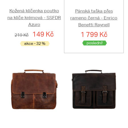
Kožená klíčenka poutko
Pánská taška přes
na klíče krémová - SSFDR
rameno černá - Enrico
Azuro
Benetti Raynell
149 Kč
1 799 Kč
219 Kč
poslední!
akce - 32 %