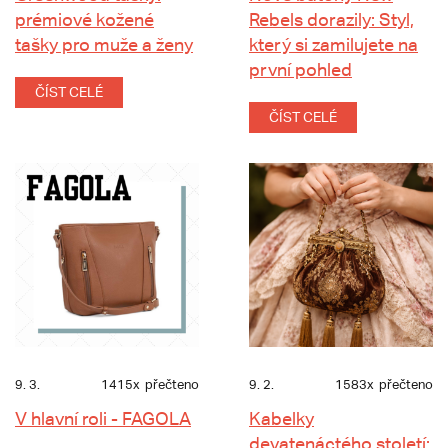
prémiové kožené
Rebels dorazily: Styl,
tašky pro muže a ženy
který si zamilujete na
první pohled
ČÍST CELÉ
ČÍST CELÉ
9. 3.
1415x
přečteno
9. 2.
1583x
přečteno
V hlavní roli - FAGOLA
Kabelky
devatenáctého století: