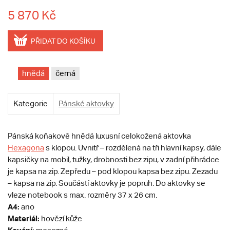
5 870 Kč
PŘIDAT DO KOŠÍKU
hnědá
černá
Kategorie
Pánské aktovky
Pánská koňakově hnědá luxusní celokožená aktovka
Hexagona
s klopou. Uvnitř – rozdělená na tři hlavní kapsy, dále
kapsičky na mobil, tužky, drobnosti bez zipu, v zadní přihrádce
je kapsa na zip. Zepředu – pod klopou kapsa bez zipu. Zezadu
– kapsa na zip. Součástí aktovky je popruh. Do aktovky se
vleze notebook s max. rozměry 37 x 26 cm.
A4:
ano
Materiál:
hovězí kůže