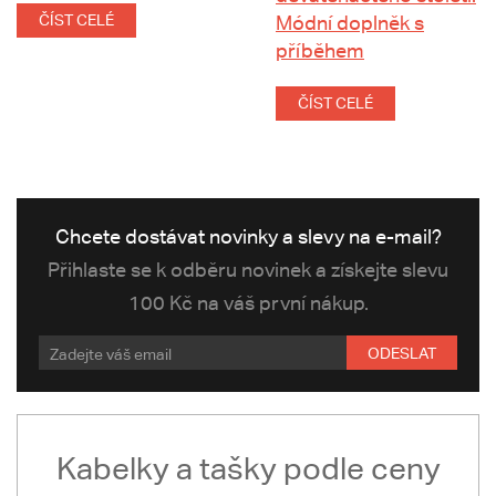
ČÍST CELÉ
Módní doplněk s
příběhem
ČÍST CELÉ
Chcete dostávat novinky a slevy na e-mail?
Přihlaste se k odběru novinek a získejte slevu
100 Kč na váš první nákup.
ODESLAT
Kabelky a tašky podle ceny