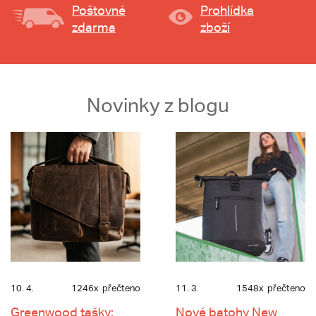
Poštovné
Prohlídka
zdarma
zboží
Novinky z blogu
10. 4.
1246x
přečteno
11. 3.
1548x
přečteno
Greenwood tašky:
Nové batohy New