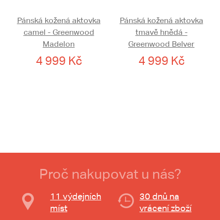
Pánská kožená aktovka
Pánská kožená aktovka
camel - Greenwood
tmavě hnědá -
Madelon
Greenwood Belver
4 999 Kč
4 999 Kč
Proč nakupovat u nás?
11 výdejních
30 dnů na
míst
vrácení zboží