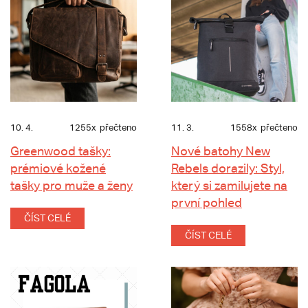
10. 4.
1255x
přečteno
11. 3.
1558x
přečteno
Greenwood tašky:
Nové batohy New
prémiové kožené
Rebels dorazily: Styl,
tašky pro muže a ženy
který si zamilujete na
první pohled
ČÍST CELÉ
ČÍST CELÉ