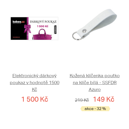
Elektronický dárkový
Kožená klíčenka poutko
poukaz v hodnotě 1500
na klíče bílá - SSFDR
Kč
Azuro
1 500 Kč
149 Kč
219 Kč
akce - 32 %