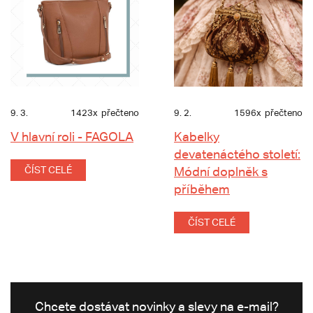
9. 3.
1423x
přečteno
9. 2.
1596x
přečteno
V hlavní roli - FAGOLA
Kabelky
devatenáctého století:
ČÍST CELÉ
Módní doplněk s
příběhem
ČÍST CELÉ
Chcete dostávat novinky a slevy na e-mail?