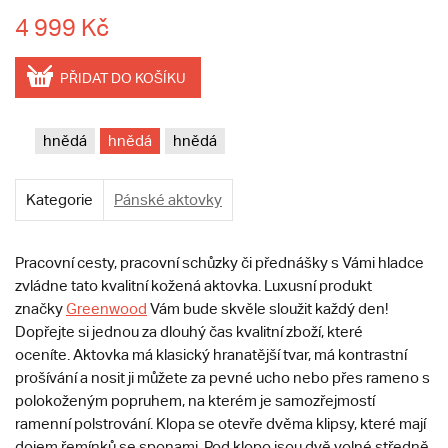
4 999 Kč
PŘIDAT DO KOŠÍKU
hnědá
hnědá
hnědá
Kategorie
Pánské aktovky
Pracovní cesty, pracovní schůzky či přednášky s Vámi hladce
zvládne tato kvalitní kožená aktovka. Luxusní produkt
značky
Greenwood
Vám bude skvěle sloužit každý den!
Dopřejte si jednou za dlouhý čas kvalitní zboží, které
oceníte.
Aktovka má klasický hranatější tvar, má kontrastní
prošívání a nosit ji můžete za pevné ucho nebo přes rameno s
polokoženým popruhem, na kterém je samozřejmostí
ramenní polstrování. Klopa se otevře dvěma klipsy, které mají
dojem řemínků se sponami. Pod klopo jsou dvě volné středně