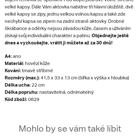
velké kapsy. Dále Vám aktovka nabídne tři hlavní úložiště, dvě
velké kapsy se zipy, jednu velkou volnou kapsu a také zde
nechybí kapsa se zipem na zadní straně aktovky. Drobné
škrábance a oděrky nejsou závadou kůže, časem a užíváním
Objednejte ještě
získají svůj individuální charakter a patinu.
dnes a vyzkoušejte, vrátit ji můžete až za 30 dnů!
A4:
ano
Materiál:
hovězí kůže
Kování:
tmavě stříbrné
Rozměry (max.):
41,5 x 33 x 13 cm (šířka x výška x hloubka)
Délka ucha:
22 cm
Délka popruhu:
nastavitelná, odnímatelný
Kód zboží:
0829
Mohlo by se vám také líbit