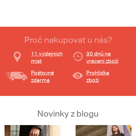
Proč nakupovat u nás?
11 výdejních
30 dnů na
míst
vrácení zboží
Poštovné
Prohlídka
zdarma
zboží
Novinky z blogu