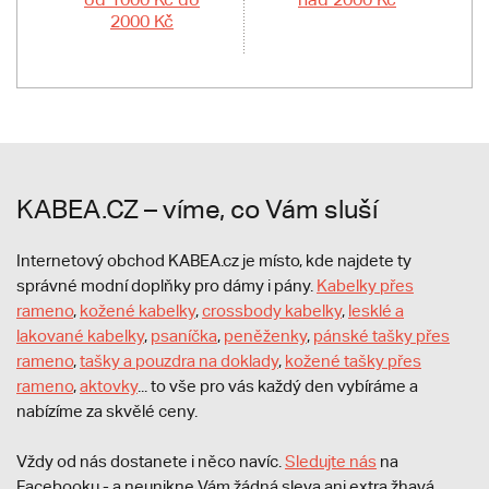
2000 Kč
KABEA.CZ – víme, co Vám sluší
Internetový obchod KABEA.cz je místo, kde najdete ty
správné modní doplňky pro dámy i pány.
Kabelky přes
rameno
,
kožené kabelky
,
crossbody kabelky
,
lesklé a
lakované kabelky
,
psaníčka
,
peněženky
,
pánské tašky přes
rameno
,
tašky a pouzdra na doklady
,
kožené tašky přes
rameno
,
aktovky
... to vše pro vás každý den vybíráme a
nabízíme za skvělé ceny.
Vždy od nás dostanete i něco navíc.
S
ledujte nás
na
Facebooku - a neunikne Vám žádná sleva ani extra žhavá