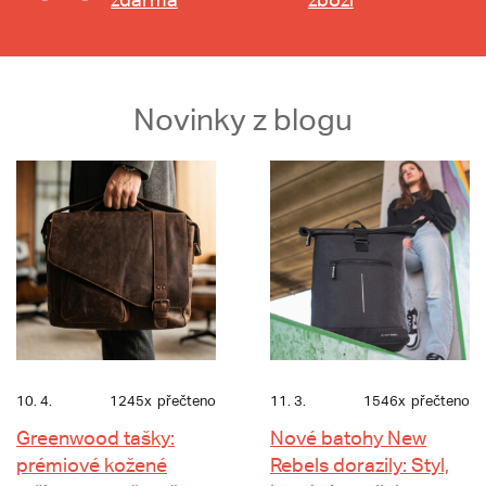
Novinky z blogu
10. 4.
1245x
přečteno
11. 3.
1546x
přečteno
Greenwood tašky:
Nové batohy New
prémiové kožené
Rebels dorazily: Styl,