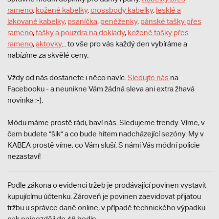
rameno
,
kožené kabelky
,
crossbody kabelky
,
lesklé a
lakované kabelky
,
psaníčka
,
peněženky
,
pánské tašky přes
rameno
,
tašky a pouzdra na doklady
,
kožené tašky přes
rameno
,
aktovky
... to vše pro vás každý den vybíráme a
nabízíme za skvělé ceny.
Vždy od nás dostanete i něco navíc.
S
ledujte nás
na
Facebooku - a neunikne Vám žádná sleva ani extra žhavá
novinka ;-).
Módu máme prostě rádi, baví nás. Sledujeme trendy. Víme, v
čem budete "šik" a co bude hitem nadcházející sezóny. My v
KABEA prostě víme, co Vám sluší. S námi Vás módní policie
nezastaví!
Podle zákona o evidenci tržeb je prodávající povinen vystavit
kupujícímu účtenku. Zároveň je povinen zaevidovat přijatou
tržbu u správce daně online; v případě technického výpadku
pak nejpozději do 48 hodin.