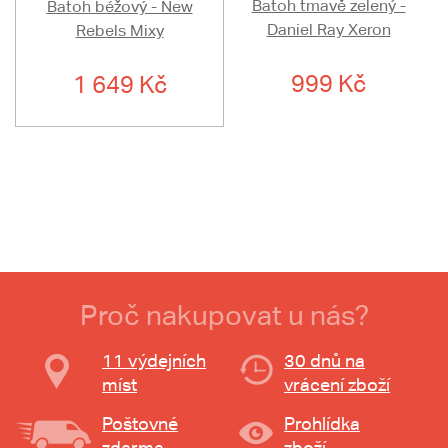
Batoh tmavě zelený -
Batoh béžový - New
Daniel Ray Xeron
Rebels Mixy
999 Kč
1 649 Kč
Proč nakupovat u nás?
11 výdejních
30 dnů na
míst
vrácení zboží
Poštovné
Prohlídka
zdarma
zboží