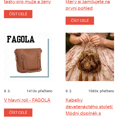
tašky pro muže a ženy
který si zamilujete na
první pohled
ČÍST CELÉ
ČÍST CELÉ
9. 3.
1413x
přečteno
9. 2.
1583x
přečteno
V hlavní roli - FAGOLA
Kabelky
devatenáctého století:
ČÍST CELÉ
Módní doplněk s