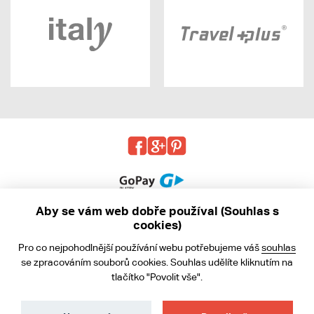
Aby se vám web dobře používal (Souhlas s
cookies)
© 2013 - 2026 kabea.cz
Pro co nejpohodlnější používání webu potřebujeme váš
souhlas
Obchodní podmínky
se zpracováním souborů cookies. Souhlas udělíte kliknutím na
tlačítko "Povolit vše".
Ochrana osobních údajů
Cookies