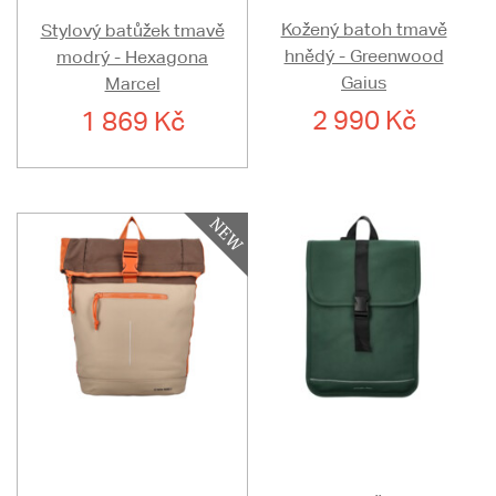
Kožený batoh tmavě
Stylový batůžek tmavě
hnědý - Greenwood
modrý - Hexagona
Gaius
Marcel
2 990 Kč
1 869 Kč