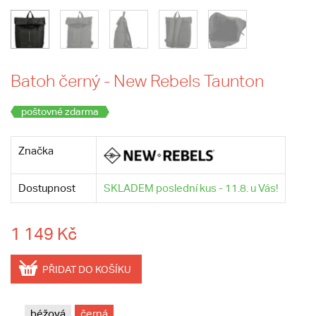
Batoh černý - New Rebels Taunton
poštovné zdarma
Značka
Dostupnost
SKLADEM poslední kus - 11.8. u Vás!
1 149 Kč
PŘIDAT DO KOŠÍKU
béžová
černá