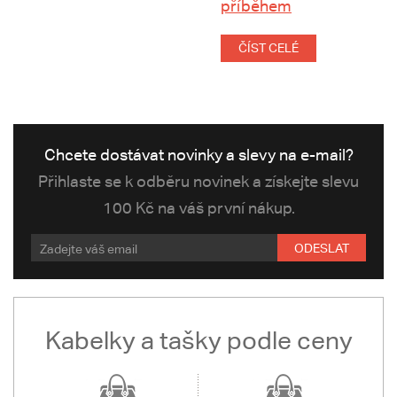
příběhem
ČÍST CELÉ
Chcete dostávat novinky a slevy na e-mail?
Přihlaste se k odběru novinek a získejte slevu
100 Kč na váš první nákup.
ODESLAT
Kabelky a tašky podle ceny