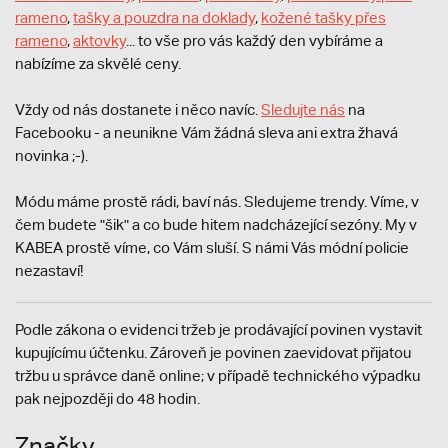
rameno
,
tašky a pouzdra na doklady
,
kožené tašky přes
rameno
,
aktovky
... to vše pro vás každý den vybíráme a
nabízíme za skvělé ceny.
Vždy od nás dostanete i něco navíc.
S
ledujte nás
na
Facebooku - a neunikne Vám žádná sleva ani extra žhavá
novinka ;-).
Módu máme prostě rádi, baví nás. Sledujeme trendy. Víme, v
čem budete "šik" a co bude hitem nadcházející sezóny. My v
KABEA prostě víme, co Vám sluší. S námi Vás módní policie
nezastaví!
Podle zákona o evidenci tržeb je prodávající povinen vystavit
kupujícímu účtenku. Zároveň je povinen zaevidovat přijatou
tržbu u správce daně online; v případě technického výpadku
pak nejpozději do 48 hodin.
Značky