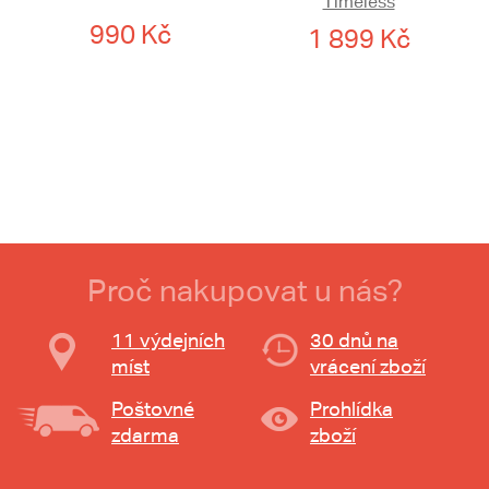
Timeless
990 Kč
1 899 Kč
Proč nakupovat u nás?
11 výdejních
30 dnů na
míst
vrácení zboží
Poštovné
Prohlídka
zdarma
zboží