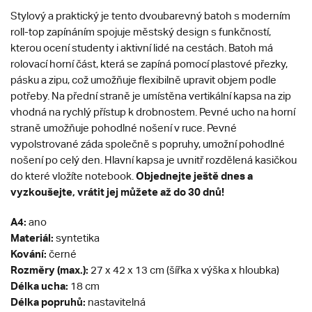
Stylový a praktický je tento dvoubarevný batoh s moderním
roll-top zapínáním spojuje městský design s funkčností,
kterou ocení studenty i aktivní lidé na cestách. Batoh má
rolovací horní část, která se zapíná pomocí plastové přezky,
pásku a zipu, což umožňuje flexibilně upravit objem podle
potřeby. Na přední straně je umístěna vertikální kapsa na zip
vhodná na rychlý přístup k drobnostem. Pevné ucho na horní
straně umožňuje pohodlné nošení v ruce. Pevné
vypolstrované záda společně s popruhy, umožní pohodlné
nošení po celý den. Hlavní kapsa je uvnitř rozdělená kasičkou
Objednejte ještě dnes a
do které vložíte notebook.
vyzkoušejte, vrátit jej můžete až do 30 dnů!
A4:
ano
Materiál:
syntetika
Kování:
černé
Rozměry (max.):
27 x 42 x 13 cm (šířka x výška x hloubka)
Délka ucha:
18 cm
Délka popruhů:
nastavitelná