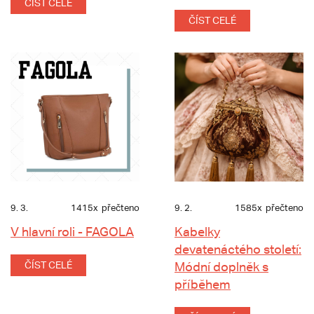
ČÍST CELÉ
ČÍST CELÉ
9. 3.
1415x
přečteno
9. 2.
1585x
přečteno
V hlavní roli - FAGOLA
Kabelky
devatenáctého století:
ČÍST CELÉ
Módní doplněk s
příběhem