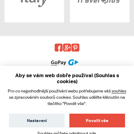
Aby se vám web dobře používal (Souhlas s
cookies)
© 2013 - 2026 kabea.cz
Pro co nejpohodlnější používání webu potřebujeme váš
souhlas
Obchodní podmínky
se zpracováním souborů cookies. Souhlas udělíte kliknutím na
tlačítko "Povolit vše".
Ochrana osobních údajů
Cookies
Nastavení
Povolit vše
Souhlas můžete odmítnout
zde
.