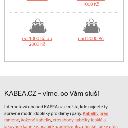
1000 Kč
od 1000 Kč do
nad 2000 Kč
2000 Kč
KABEA.CZ – víme, co Vám sluší
Internetový obchod KABEA.cz je místo, kde najdete ty
správné modní doplňky pro dámy i pány.
Kabelky přes
rameno
,
kožené kabelky
,
crossbody kabelky
,
lesklé a
lakované kabelky
,
psaníčka
,
peněženky
,
pánské tašky přes