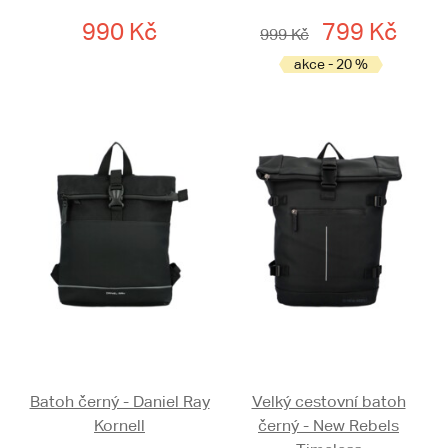
990 Kč
799 Kč
999 Kč
akce - 20 %
Batoh černý - Daniel Ray
Velký cestovní batoh
Kornell
černý - New Rebels