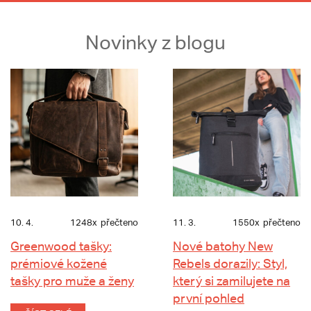
Novinky z blogu
10. 4.
1248x
přečteno
11. 3.
1550x
přečteno
Greenwood tašky:
Nové batohy New
prémiové kožené
Rebels dorazily: Styl,
tašky pro muže a ženy
který si zamilujete na
první pohled