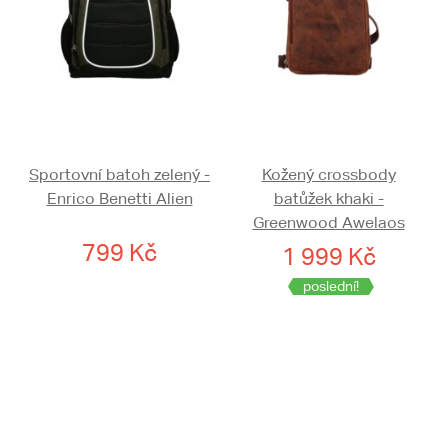
Sportovní batoh zelený -
Kožený crossbody
Enrico Benetti Alien
batůžek khaki -
Greenwood Awelaos
799 Kč
1 999 Kč
poslední!