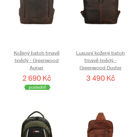
Kožený batoh tmavě
Luxusní kožený batoh
hnědý - Greenwood
tmavě hnědý -
Agnar
Greenwood Duster
2 690 Kč
3 490 Kč
poslední!