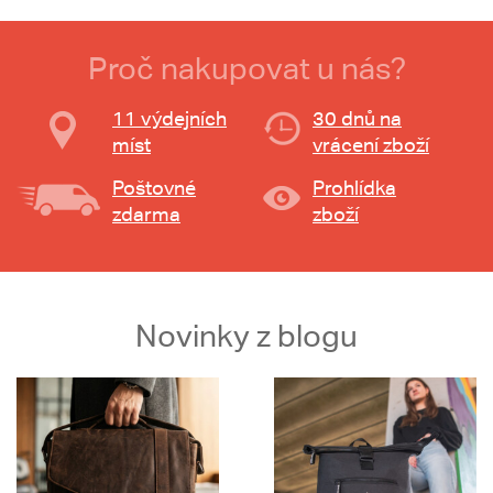
Proč nakupovat u nás?
11 výdejních
30 dnů na
míst
vrácení zboží
Poštovné
Prohlídka
zdarma
zboží
Novinky z blogu