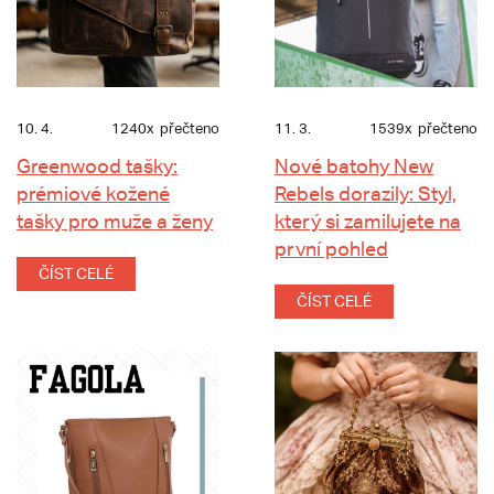
10. 4.
1240x
přečteno
11. 3.
1539x
přečteno
Greenwood tašky:
Nové batohy New
prémiové kožené
Rebels dorazily: Styl,
tašky pro muže a ženy
který si zamilujete na
první pohled
ČÍST CELÉ
ČÍST CELÉ