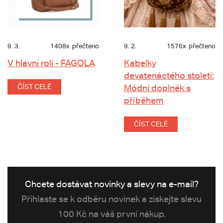
9. 3.
1408x
přečteno
9. 2.
1576x
přečteno
V hlavní roli - FAGOLA
Kabelky
devatenáctého století:
ČÍST CELÉ
Módní doplněk s
příběhem
ČÍST CELÉ
Chcete dostávat novinky a slevy na e-mail?
Přihlaste se k odběru novinek a získejte slevu
100 Kč na váš první nákup.