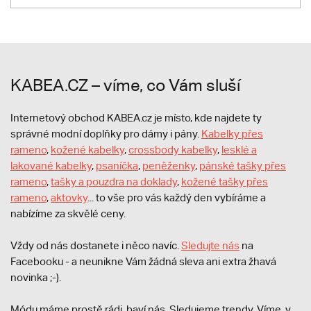
KABEA.CZ – víme, co Vám sluší
Internetový obchod KABEA.cz je místo, kde najdete ty
správné modní doplňky pro dámy i pány.
Kabelky přes
rameno
,
kožené kabelky
,
crossbody kabelky
,
lesklé a
lakované kabelky
,
psaníčka
,
peněženky
,
pánské tašky přes
rameno
,
tašky a pouzdra na doklady
,
kožené tašky přes
rameno
,
aktovky
... to vše pro vás každý den vybíráme a
nabízíme za skvělé ceny.
Vždy od nás dostanete i něco navíc.
S
ledujte nás
na
Facebooku - a neunikne Vám žádná sleva ani extra žhavá
novinka ;-).
Módu máme prostě rádi, baví nás. Sledujeme trendy. Víme, v