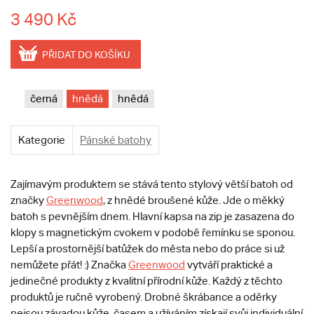
3 490 Kč
PŘIDAT DO KOŠÍKU
černá
hnědá
hnědá
Kategorie
Pánské batohy
Zajímavým produktem se stává tento stylový větší batoh od
značky
Greenwood
, z hnědé broušené kůže. Jde o měkký
batoh s pevnějším dnem. Hlavní kapsa na zip je zasazena do
klopy s magnetickým cvokem v podobě řemínku se sponou.
Lepší a prostornější batůžek do města nebo do práce si už
nemůžete přát! :) Značka
Greenwood
vytváří praktické a
jedinečné produkty z kvalitní přírodní kůže. Každý z těchto
produktů je ručně vyrobený. Drobné škrábance a oděrky
nejsou závadou kůže, časem a užíváním získají svůj individuální