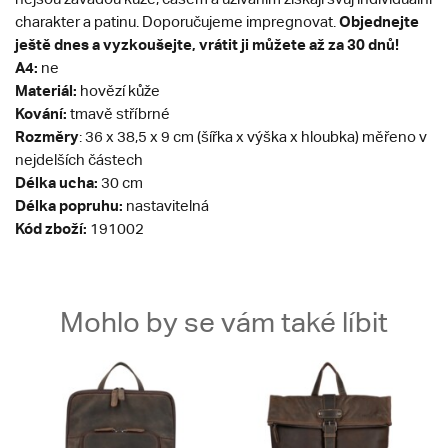
Objednejte
charakter a patinu. Doporučujeme impregnovat.
ještě dnes a vyzkoušejte, vrátit ji můžete až za 30 dnů!
A4:
ne
Materiál:
hovězí kůže
Kování:
tmavě stříbrné
Rozměry
: 36 x 38,5 x 9 cm (šířka x výška x hloubka) měřeno v
nejdelších částech
Délka ucha:
30 cm
Délka popruhu:
nastavitelná
Kód zboží:
191002
Mohlo by se vám také líbit