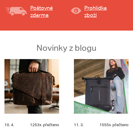
Poštovné
Prohlídka
zdarma
zboží
Novinky z blogu
10. 4.
1253x
přečteno
11. 3.
1555x
přečteno