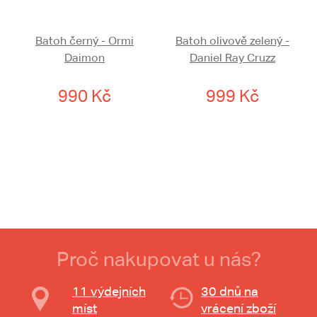
Batoh černý - Ormi
Batoh olivově zelený -
Daimon
Daniel Ray Cruzz
990 Kč
999 Kč
Proč nakupovat u nás?
11 výdejních
30 dnů na
míst
vrácení zboží