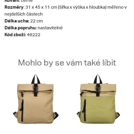
Kování:
černé
Rozměry
: 31 x 45 x 11 cm (šířka x výška x hloubka) měřeno v
nejdelších částech
Délka ucha:
22 cm
Délka popruhu:
nastavitelné
Kód zboží:
46222
Mohlo by se vám také líbit