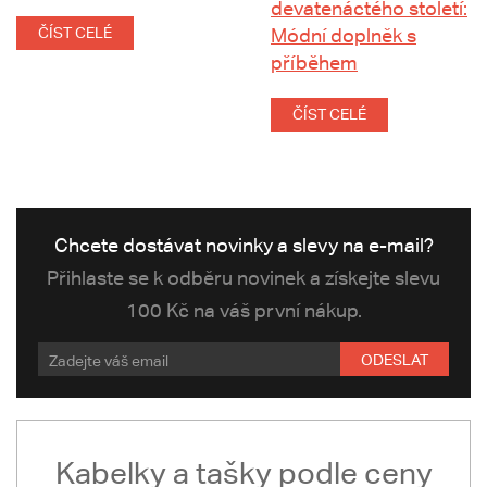
devatenáctého století:
ČÍST CELÉ
Módní doplněk s
příběhem
ČÍST CELÉ
Chcete dostávat novinky a slevy na e-mail?
Přihlaste se k odběru novinek a získejte slevu
100 Kč na váš první nákup.
ODESLAT
Kabelky a tašky podle ceny