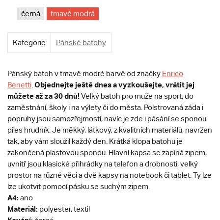
černá
tmavě modrá
Kategorie
Pánské batohy
Pánský batoh v tmavě modré barvě od značky
Enrico
Objednejte ještě dnes a vyzkoušejte, vrátit jej
Benetti
.
můžete až za 30 dnů!
Velký batoh pro muže na sport, do
zaměstnání, školy i na výlety či do města. Polstrovaná záda i
popruhy jsou samozřejmostí, navíc je zde i pásání se sponou
přes hrudník. Je měkký, látkový, z kvalitních materiálů, navržen
tak, aby vám sloužil každý den. Krátká klopa batohu je
zakončená plastovou sponou. Hlavní kapsa se zapíná zipem,
uvnitř jsou klasické přihrádky na telefon a drobnosti, velký
prostor na různé věci a dvě kapsy na notebook či tablet. Ty lze
lze ukotvit pomocí pásku se suchým zipem.
A4:
ano
Materiál:
polyester, textil