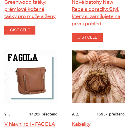
Greenwood tašky:
Nové batohy New
prémiové kožené
Rebels dorazily: Styl,
tašky pro muže a ženy
který si zamilujete na
první pohled
ČÍST CELÉ
ČÍST CELÉ
9. 3.
1420x
přečteno
9. 2.
1595x
přečteno
V hlavní roli - FAGOLA
Kabelky