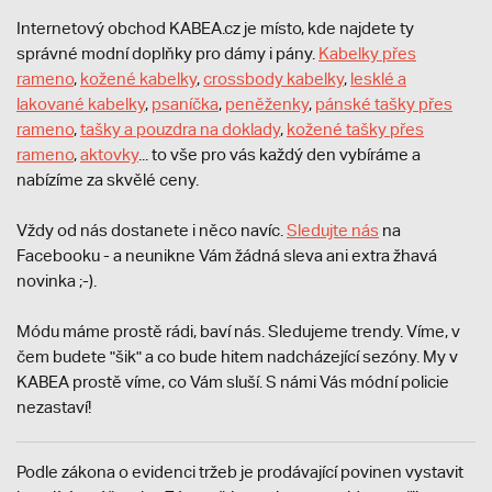
Internetový obchod KABEA.cz je místo, kde najdete ty
správné modní doplňky pro dámy i pány.
Kabelky přes
rameno
,
kožené kabelky
,
crossbody kabelky
,
lesklé a
lakované kabelky
,
psaníčka
,
peněženky
,
pánské tašky přes
rameno
,
tašky a pouzdra na doklady
,
kožené tašky přes
rameno
,
aktovky
... to vše pro vás každý den vybíráme a
nabízíme za skvělé ceny.
Vždy od nás dostanete i něco navíc.
S
ledujte nás
na
Facebooku - a neunikne Vám žádná sleva ani extra žhavá
novinka ;-).
Módu máme prostě rádi, baví nás. Sledujeme trendy. Víme, v
čem budete "šik" a co bude hitem nadcházející sezóny. My v
KABEA prostě víme, co Vám sluší. S námi Vás módní policie
nezastaví!
Podle zákona o evidenci tržeb je prodávající povinen vystavit