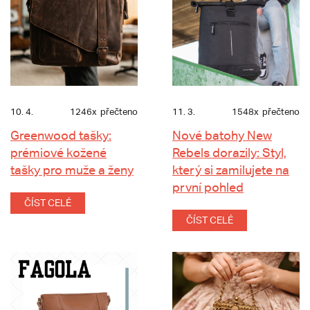
10. 4.
1246x
přečteno
11. 3.
1548x
přečteno
Greenwood tašky:
Nové batohy New
prémiové kožené
Rebels dorazily: Styl,
tašky pro muže a ženy
který si zamilujete na
první pohled
ČÍST CELÉ
ČÍST CELÉ