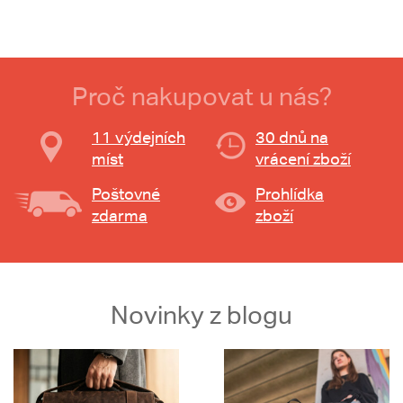
Proč nakupovat u nás?
11 výdejních
30 dnů na
míst
vrácení zboží
Poštovné
Prohlídka
zdarma
zboží
Novinky z blogu