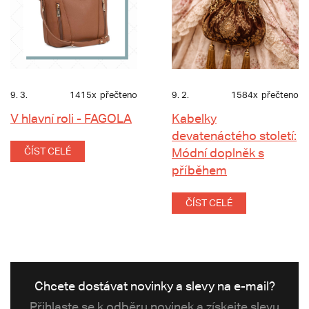
9. 3.
1415x
přečteno
9. 2.
1584x
přečteno
V hlavní roli - FAGOLA
Kabelky
devatenáctého století:
ČÍST CELÉ
Módní doplněk s
příběhem
ČÍST CELÉ
Chcete dostávat novinky a slevy na e-mail?
Přihlaste se k odběru novinek a získejte slevu