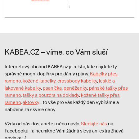
KABEA.CZ – víme, co Vám sluší
Internetový obchod KABEA.cz je místo, kde najdete ty
správné modní doplňky pro dámy i pány.
Kabelky přes
rameno
,
kožené kabelky
,
crossbody kabelky
,
lesklé a
lakované kabelky
,
psaníčka
,
peněženky
,
pánské tašky přes
rameno
,
tašky a pouzdra na doklady
,
kožené tašky přes
rameno
,
aktovky
... to vše pro vás každý den vybíráme a
nabízíme za skvělé ceny.
Vždy od nás dostanete i něco navíc.
S
ledujte nás
na
Facebooku - a neunikne Vám žádná sleva ani extra žhavá
novinka ;-).