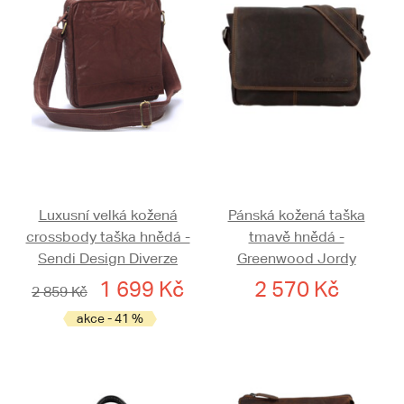
Luxusní velká kožená
Pánská kožená taška
crossbody taška hnědá -
tmavě hnědá -
Sendi Design Diverze
Greenwood Jordy
1 699 Kč
2 570 Kč
2 859 Kč
akce - 41 %