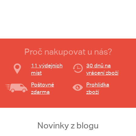
Proč nakupovat u nás?
11 výdejních
30 dnů na
míst
vrácení zboží
Poštovné
Prohlídka
zdarma
zboží
Novinky z blogu