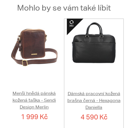
Mohlo by se vám také líbit
Menší hnědá pánská
Dámská pracovní kožená
kožená taška - Sendi
brašna černá - Hexagona
Design Merlin
Daniella
1 999 Kč
4 590 Kč