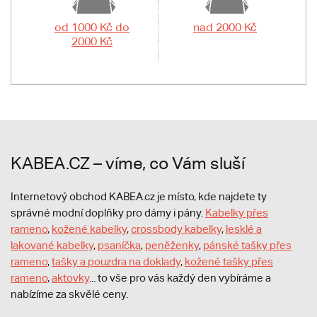
od 1000 Kč do
nad 2000 Kč
2000 Kč
KABEA.CZ – víme, co Vám sluší
Internetový obchod KABEA.cz je místo, kde najdete ty
správné modní doplňky pro dámy i pány.
Kabelky přes
rameno
,
kožené kabelky
,
crossbody kabelky
,
lesklé a
lakované kabelky
,
psaníčka
,
peněženky
,
pánské tašky přes
rameno
,
tašky a pouzdra na doklady
,
kožené tašky přes
rameno
,
aktovky
... to vše pro vás každý den vybíráme a
nabízíme za skvělé ceny.