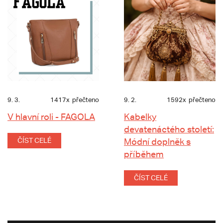
9. 3.
1417x
přečteno
9. 2.
1592x
přečteno
V hlavní roli - FAGOLA
Kabelky
devatenáctého století:
ČÍST CELÉ
Módní doplněk s
příběhem
ČÍST CELÉ