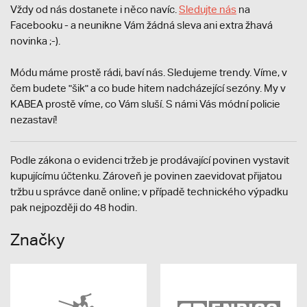
Vždy od nás dostanete i něco navíc.
S
ledujte nás
na
Facebooku - a neunikne Vám žádná sleva ani extra žhavá
novinka ;-).
Módu máme prostě rádi, baví nás. Sledujeme trendy. Víme, v
čem budete "šik" a co bude hitem nadcházející sezóny. My v
KABEA prostě víme, co Vám sluší. S námi Vás módní policie
nezastaví!
Podle zákona o evidenci tržeb je prodávající povinen vystavit
kupujícímu účtenku. Zároveň je povinen zaevidovat přijatou
tržbu u správce daně online; v případě technického výpadku
pak nejpozději do 48 hodin.
Značky