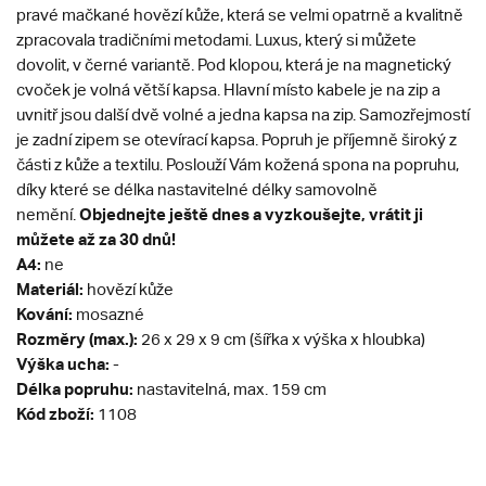
pravé mačkané hovězí kůže, která se velmi opatrně a kvalitně
zpracovala tradičními metodami. Luxus, který si můžete
dovolit, v černé variantě. Pod klopou, která je na magnetický
cvoček je volná větší kapsa. Hlavní místo kabele je na zip a
uvnitř jsou další dvě volné a jedna kapsa na zip. Samozřejmostí
je zadní zipem se otevírací kapsa. Popruh je příjemně široký z
části z kůže a textilu. Poslouží Vám kožená spona na popruhu,
díky které se délka nastavitelné délky samovolně
Objednejte ještě dnes a vyzkoušejte, vrátit ji
nemění.
můžete až za 30 dnů!
A4:
ne
Materiál:
hovězí kůže
Kování:
mosazné
Rozměry (max.):
26 x 29 x 9 cm (šířka x výška x hloubka)
Výška ucha:
-
Délka popruhu:
nastavitelná, max. 159 cm
Kód zboží:
1108