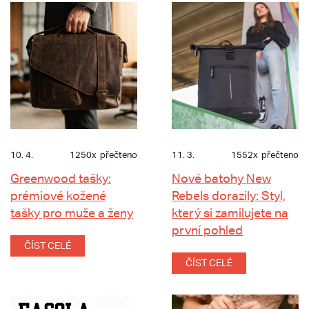
10. 4.
1250x
přečteno
11. 3.
1552x
přečteno
Greenwood tašky:
Nové batohy New
prémiové kožené
Rebels dorazily: Styl,
tašky pro muže a ženy
který si zamilujete na
první pohled
ČÍST CELÉ
ČÍST CELÉ