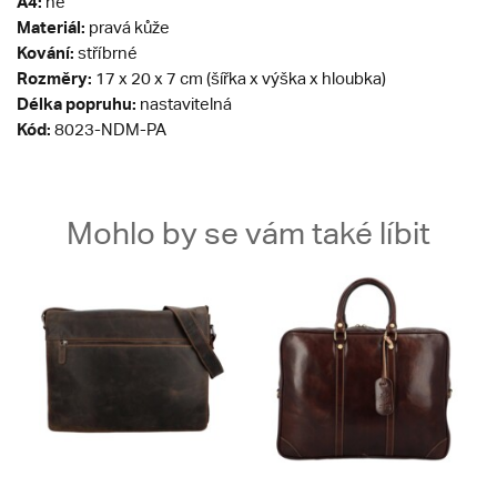
A4:
ne
Materiál:
pravá kůže
Kování:
stříbrné
Rozměry:
17 x 20 x 7 cm (šířka x výška x hloubka)
Délka popruhu:
nastavitelná
Kód:
8023-NDM-PA
Mohlo by se vám také líbit