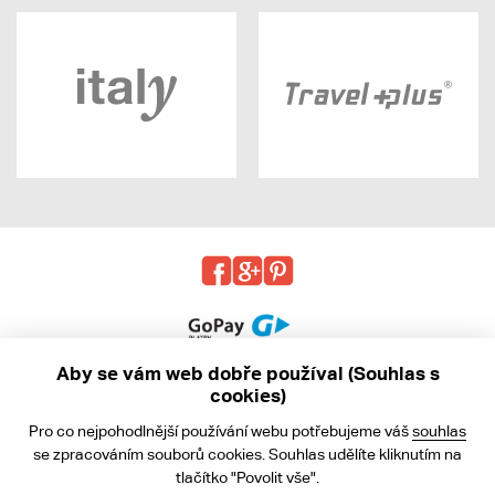
Aby se vám web dobře používal (Souhlas s
cookies)
© 2013 - 2026 kabea.cz
Pro co nejpohodlnější používání webu potřebujeme váš
souhlas
Obchodní podmínky
se zpracováním souborů cookies. Souhlas udělíte kliknutím na
tlačítko "Povolit vše".
Ochrana osobních údajů