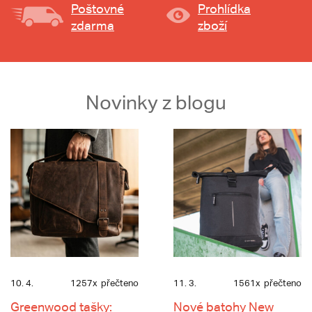
Poštovné
Prohlídka
zdarma
zboží
Novinky z blogu
10. 4.
1257x
přečteno
11. 3.
1561x
přečteno
Greenwood tašky:
Nové batohy New