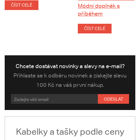
ČÍST CELÉ
Módní doplněk s
příběhem
ČÍST CELÉ
Chcete dostávat novinky a slevy na e-mail?
Přihlaste se k odběru novinek a získejte slevu
100 Kč na váš první nákup.
ODESLAT
Kabelky a tašky podle ceny