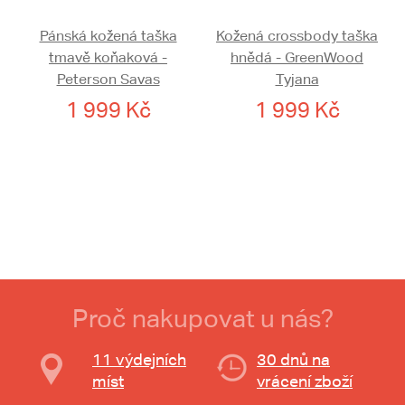
Pánská kožená taška
Kožená crossbody taška
tmavě koňaková -
hnědá - GreenWood
Peterson Savas
Tyjana
1 999 Kč
1 999 Kč
Proč nakupovat u nás?
11 výdejních
30 dnů na
míst
vrácení zboží