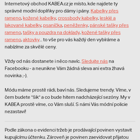
Internetový obchod KABEA.cz je místo, kde najdete ty
správné modní doplňky pro dámy i pány.
Kabelky přes
rameno
,
kožené kabelky
,
crossbody kabelky
,
lesklé a
lakované kabelky
,
psaníčka
,
peněženky
,
pánské tašky přes
rameno
,
tašky a pouzdra na doklady
,
kožené tašky přes
rameno
,
aktovky
... to vše pro vás každý den vybíráme a
nabízíme za skvělé ceny.
Vždy od nás dostanete i něco navíc.
S
ledujte nás
na
Facebooku - a neunikne Vám žádná sleva ani extra žhavá
novinka ;-).
Módu máme prostě rádi, baví nás. Sledujeme trendy. Víme, v
čem budete "šik" a co bude hitem nadcházející sezóny. My v
KABEA prostě víme, co Vám sluší. S námi Vás módní policie
nezastaví!
Podle zákona o evidenci tržeb je prodávající povinen vystavit
kupujícímu účtenku. Zároveň je povinen zaevidovat přijatou