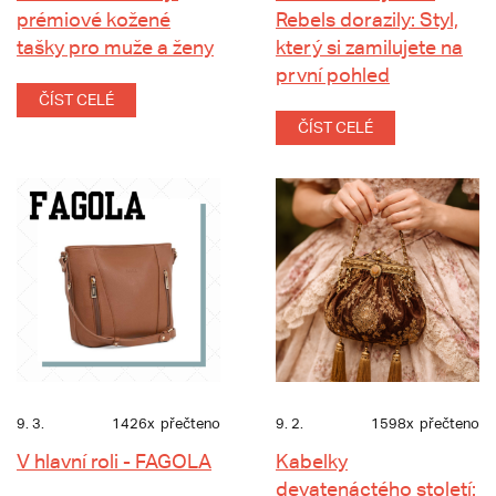
prémiové kožené
Rebels dorazily: Styl,
tašky pro muže a ženy
který si zamilujete na
první pohled
ČÍST CELÉ
ČÍST CELÉ
9. 3.
1426x
přečteno
9. 2.
1598x
přečteno
V hlavní roli - FAGOLA
Kabelky
devatenáctého století: