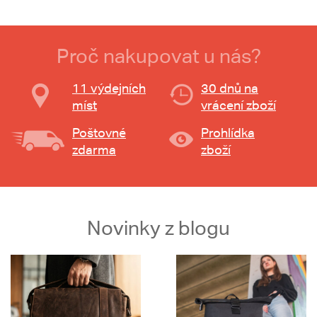
Proč nakupovat u nás?
11 výdejních
30 dnů na
míst
vrácení zboží
Poštovné
Prohlídka
zdarma
zboží
Novinky z blogu