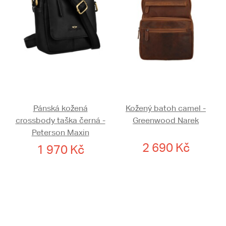
Pánská kožená
Kožený batoh camel -
crossbody taška černá -
Greenwood Narek
Peterson Maxin
2 690 Kč
1 970 Kč