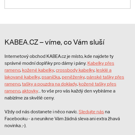
KABEA.CZ – víme, co Vám sluší
Internetový obchod KABEA.cz je místo, kde najdete ty
správné modní doplňky pro dámy i pány.
Kabelky přes
rameno
,
kožené kabelky
,
crossbody kabelky
,
lesklé a
lakované kabelky
,
psaníčka
,
peněženky
,
pánské tašky přes
rameno
,
tašky a pouzdra na doklady
,
kožené tašky přes
rameno
,
aktovky
... to vše pro vás každý den vybíráme a
nabízíme za skvělé ceny.
Vždy od nás dostanete i něco navíc.
S
ledujte nás
na
Facebooku - a neunikne Vám žádná sleva ani extra žhavá
novinka ;-).