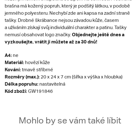
brašna má kožený popruh, který je podšitý látkou, v podobě
jemného polyesteru. Nechybí zde ani kapsa na zadní straně
tašky. Drobné škrábance nejsou závadou kůže, časem
a užíváním získají svůj individuální charakter a patinu​. Tašky
Objednejte ještě dnes a
nemusí obsahovat logo značky.
vyzkoušejte, vrátit ji můžete až za 30 dnů!
A4:
ne
Materiál:
hovězí kůže
Kování:
tmavě stříbrné
Rozměry (max.):
20 x 24 x 7 cm (šířka x výška x hloubka)
Délka popruhu:
nastavitelná
Kód zboží:
GW191846
Mohlo by se vám také líbit