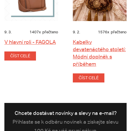
9. 3.
1407x
přečteno
9. 2.
1576x
přečteno
V hlavní roli - FAGOLA
Kabelky
devatenáctého století:
ČÍST CELÉ
Módní doplněk s
příběhem
ČÍST CELÉ
Chcete dostávat novinky a slevy na e-mail?
Přihlaste se k odběru novinek a získejte slevu
100 Kč na váš první nákup.