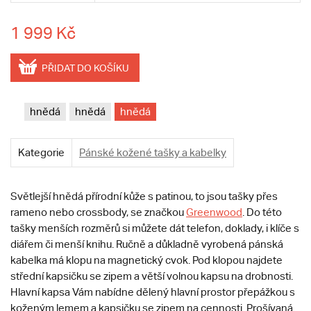
1 999 Kč
PŘIDAT DO KOŠÍKU
hnědá
hnědá
hnědá
Kategorie
Pánské kožené tašky a kabelky
Světlejší hnědá přírodní kůže s patinou, to jsou tašky přes
rameno nebo crossbody, se značkou
Greenwood
. Do této
tašky menších rozměrů si můžete dát telefon, doklady, i klíče s
diářem či menší knihu.
Ručně a důkladně vyrobená pánská
kabelka má klopu na magnetický cvok. Pod klopou najdete
střední kapsičku se zipem a větší volnou kapsu na drobnosti.
Hlavní kapsa Vám nabídne dělený hlavní prostor přepážkou s
koženým lemem a kapsičku se zipem na cennosti. Prošívaná