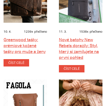
10. 4.
1239x
přečteno
11. 3.
1538x
přečteno
Greenwood tašky:
Nové batohy New
prémiové kožené
Rebels dorazily: Styl,
tašky pro muže a ženy
který si zamilujete na
první pohled
ČÍST CELÉ
ČÍST CELÉ