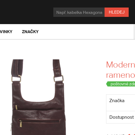
HLEDEJ
VINKY
ZNAČKY
Moderní
rameno 
poštovné zd
Značka
Dostupnost