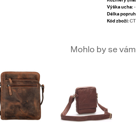
Výška ucha:
-
Délka popruh
Kód zboží:
CT
Mohlo by se vám t