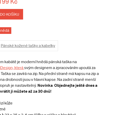
199 Kč
 DO KOŠÍKU
hnědá
Pánské kožené tašky a kabelky
ém kabátě je moderní hnědá pánská taška na
Design, která
svým designem a zpracováním upoutá za
 Taška se zavírá na zip. Na přední straně má kapsu na zip a
 na drobnosti jsou v hlavní kapse. Na zadní straně menší
Novinka
Objednejte ještě dnes a
Popruh je nastavitelný.
.
vrátit ji můžete až za 30 dnů!
zí kůže
zné
.)
: 23 x 25 x 2-6 cm (šířka x výška x hloubka)