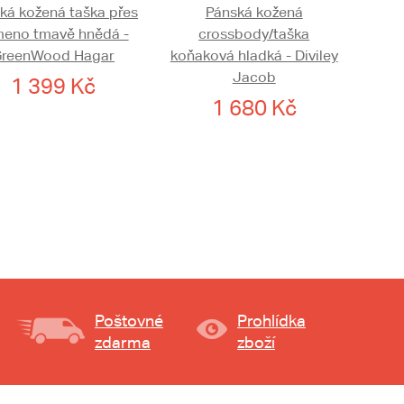
ká kožená taška přes
Pánská kožená
meno tmavě hnědá -
crossbody/taška
GreenWood Hagar
koňaková hladká - Diviley
Jacob
1 399 Kč
1 680 Kč
Poštovné
Prohlídka
zdarma
zboží