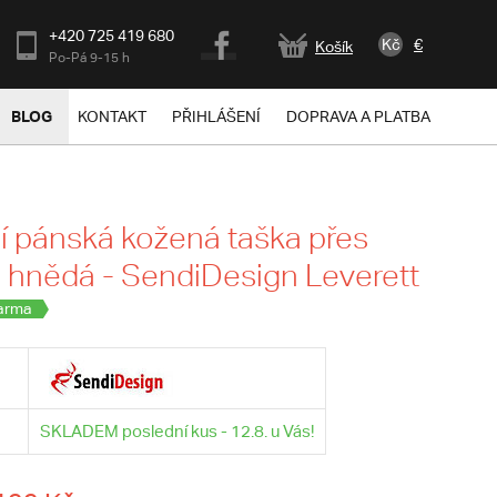
+420 725 419 680
Kč
€
Košík
Po-Pá 9-15 h
BLOG
KONTAKT
PŘIHLÁŠENÍ
DOPRAVA A PLATBA
 pánská kožená taška přes
hnědá - SendiDesign Leverett
arma
SKLADEM poslední kus - 12.8. u Vás!