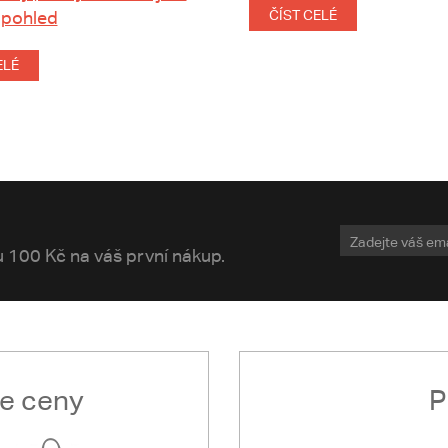
 pohled
ČÍST CELÉ
ELÉ
vu 100 Kč na váš první nákup.
le ceny
P