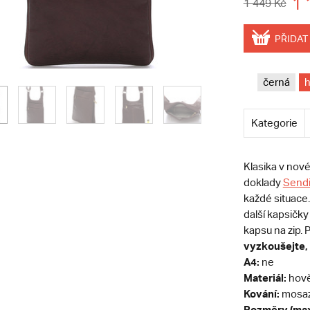
1 
1 449 Kč
PŘIDAT
černá
Kategorie
Klasika v nov
doklady
Sendi
každé situace.
další kapsičky
kapsu na zip. 
vyzkoušejte, 
A4:
ne
Materiál:
hově
Kování:
mosa
Rozměry (max