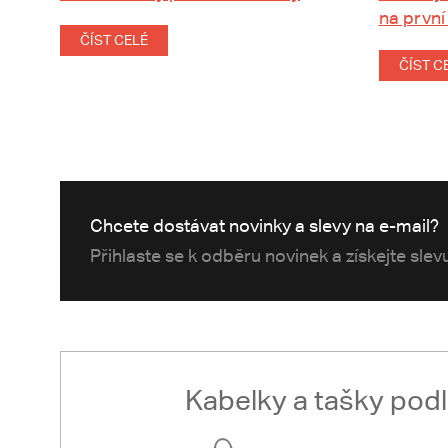
na první
ČÍST CELÉ
ČÍST C
Chcete dostávat novinky a slevy na e-mail?
Přihlaste se k odběru novinek a získejte sle
Kabelky a tašky pod