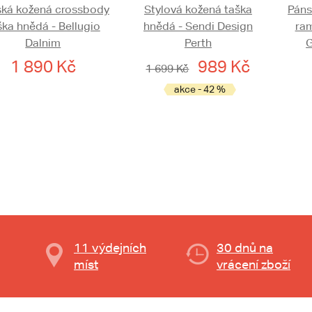
ká kožená crossbody
Stylová kožená taška
Páns
ška hnědá - Bellugio
hnědá - Sendi Design
ra
Dalnim
Perth
1 890 Kč
989 Kč
1 699 Kč
akce - 42 %
11 výdejních
30 dnů na
míst
vrácení zboží