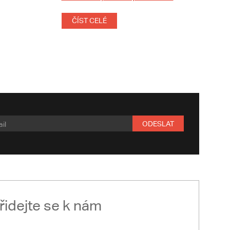
ČÍST CELÉ
ODESLAT
řidejte se k nám