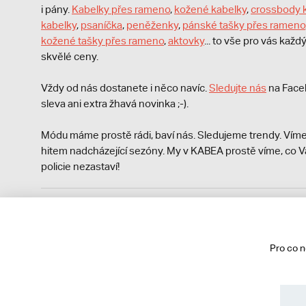
i pány.
Kabelky přes rameno
,
kožené kabelky
,
crossbody 
kabelky
,
psaníčka
,
peněženky
,
pánské tašky přes rameno
kožené tašky přes rameno
,
aktovky
... to vše pro vás kaž
skvělé ceny.
Vždy od nás dostanete i něco navíc.
S
ledujte nás
na Face
sleva ani extra žhavá novinka ;-).
Módu máme prostě rádi, baví nás. Sledujeme trendy. Víme
hitem nadcházející sezóny. My v KABEA prostě víme, co V
policie nezastaví!
Podle zákona o evidenci tržeb je prodávající povinen vyst
Zároveň je povinen zaevidovat přijatou tržbu u správce da
technického výpadku pak nejpozději do 48 hodin.
Pro co 
© 2013 - 2026 kabea.cz