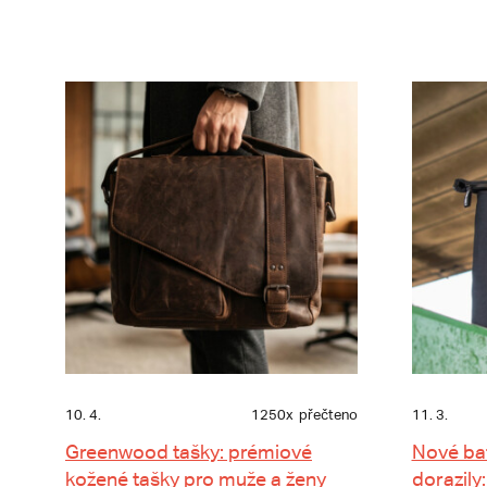
10. 4.
1250x
přečteno
11. 3.
Greenwood tašky: prémiové
Nové ba
kožené tašky pro muže a ženy
dorazily: