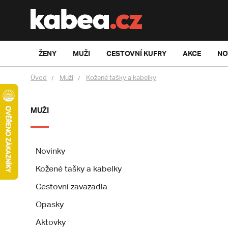
ŽENY
MUŽI
CESTOVNÍ KUFRY
AKCE
NO
Úvod
Muži
Kožené tašky a kabelky
MUŽI
Novinky
Kožené tašky a kabelky
Cestovní zavazadla
Opasky
Aktovky