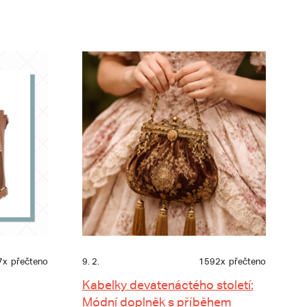
7x
přečteno
9. 2.
1592x
přečteno
Kabelky devatenáctého století:
Módní doplněk s příběhem