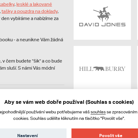
kabelky
,
lesklé a lakované
,
tašky a pouzdra na doklady
,
dý den vybíráme a nabízíme za
booku - a neunikne Vám žádná
, v čem budete "šik" a co bude
ám sluší. S námi Vás módní
avit kupujícímu účtenku.
ně online; v případě
Aby se vám web dobře používal (Souhlas s cookies)
nejpohodlnější používání webu potřebujeme váš
souhlas
se zpracováním
cookies. Souhlas udělíte kliknutím na tlačítko "Povolit vše".
Nastavení
Povolit vše