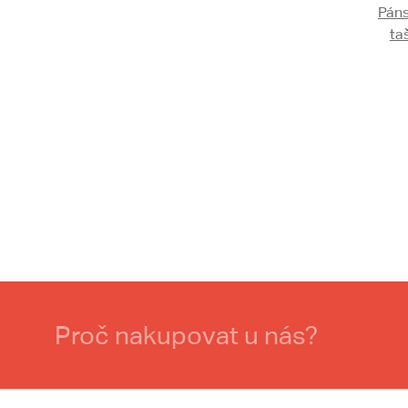
Páns
ta
Proč nakupovat u nás?