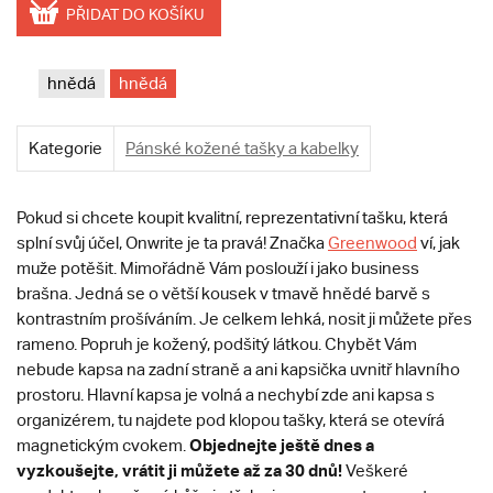
PŘIDAT DO KOŠÍKU
hnědá
hnědá
Kategorie
Pánské kožené tašky a kabelky
Pokud si chcete koupit kvalitní, reprezentativní tašku, která
splní svůj účel, Onwrite je ta pravá! Značka
Greenwood
ví, jak
muže potěšit. Mimořádně Vám poslouží i jako business
brašna. Jedná se o větší kousek v tmavě hnědé barvě s
kontrastním prošíváním. Je celkem lehká, nosit ji můžete přes
rameno. Popruh je kožený, podšitý látkou. Chybět Vám
nebude kapsa na zadní straně a ani kapsička uvnitř hlavního
prostoru. Hlavní kapsa je volná a nechybí zde ani kapsa s
organizérem, tu najdete pod klopou tašky, která se otevírá
Objednejte ještě dnes a
magnetickým cvokem.
vyzkoušejte, vrátit ji můžete až za 30 dnů!
Veškeré