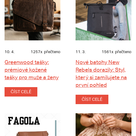
10. 4.
1257x
přečteno
11. 3.
1561x
přečteno
Greenwood tašky:
Nové batohy New
prémiové kožené
Rebels dorazily: Styl,
tašky pro muže a ženy
který si zamilujete na
první pohled
ČÍST CELÉ
ČÍST CELÉ