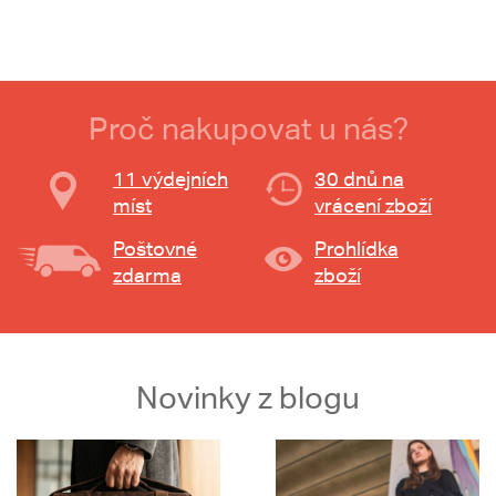
Proč nakupovat u nás?
11 výdejních
30 dnů na
míst
vrácení zboží
Poštovné
Prohlídka
zdarma
zboží
Novinky z blogu