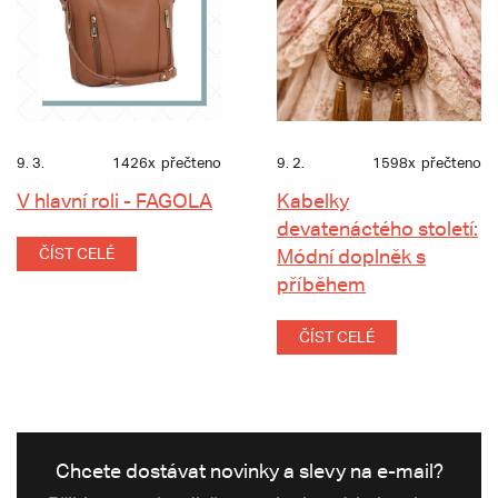
9. 3.
1426x
přečteno
9. 2.
1598x
přečteno
V hlavní roli - FAGOLA
Kabelky
devatenáctého století:
ČÍST CELÉ
Módní doplněk s
příběhem
ČÍST CELÉ
Chcete dostávat novinky a slevy na e-mail?