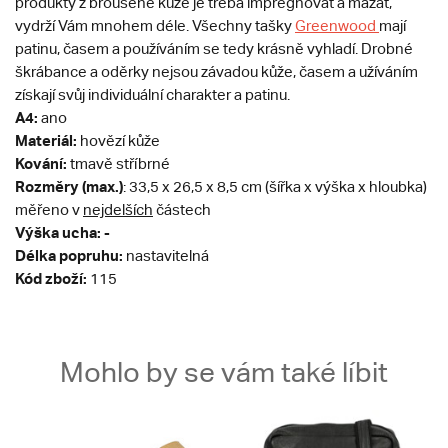
produkty z broušené kůže je třeba impregnovat a mazat,
vydrží Vám mnohem déle. Všechny tašky
Greenwood
mají
patinu, časem a používáním se tedy krásně vyhladí. Drobné
škrábance a oděrky nejsou závadou kůže, časem a užíváním
získají svůj individuální charakter a patinu​.
A4:
ano
Materiál:
hovězí kůže
Kování:
tmavě stříbrné
Rozměry (max.)
: 33,5 x 26,5 x 8,5 cm (šířka x výška x hloubka)
měřeno v
nejdelších
částech
Výška ucha: -
Délka popruhu:
nastavitelná
Kód zboží:
115
Mohlo by se vám také líbit