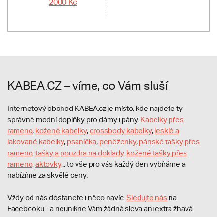
2000 Kč
KABEA.CZ – víme, co Vám sluší
Internetový obchod KABEA.cz je místo, kde najdete ty
správné modní doplňky pro dámy i pány.
Kabelky přes
rameno
,
kožené kabelky
,
crossbody kabelky
,
lesklé a
lakované kabelky
,
psaníčka
,
peněženky
,
pánské tašky přes
rameno
,
tašky a pouzdra na doklady
,
kožené tašky přes
rameno
,
aktovky
... to vše pro vás každý den vybíráme a
nabízíme za skvělé ceny.
Vždy od nás dostanete i něco navíc.
S
ledujte nás
na
Facebooku - a neunikne Vám žádná sleva ani extra žhavá