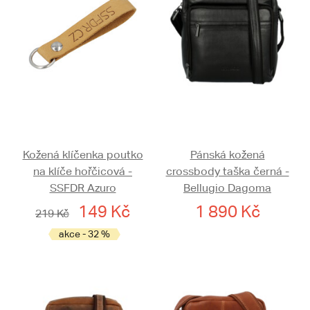
Kožená klíčenka poutko
Pánská kožená
na klíče hořčicová -
crossbody taška černá -
SSFDR Azuro
Bellugio Dagoma
149 Kč
1 890 Kč
219 Kč
akce - 32 %