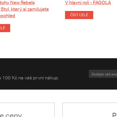
tohy New Rebels
V hlavní roli - FAGOLA
 Styl, který si zamilujete
 pohled
ČÍST CELÉ
ELÉ
vu 100 Kč na váš první nákup.
le ceny
P