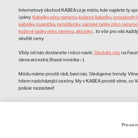
Internetový obchod KABEA.cz je místo, kde najdete ty s
i pány.
Kabelky přes rameno
,
kožené kabelky
,
crossbody 
kabelky
,
psaníčka
,
peněženky
,
pánské tašky přes rameno
kožené tašky přes rameno
,
aktovky
... to vše pro vás kaž
skvělé ceny.
Vždy od nás dostanete i něco navíc.
S
ledujte nás
na Face
sleva ani extra žhavá novinka ;-).
Módu máme prostě rádi, baví nás. Sledujeme trendy. Víme
hitem nadcházející sezóny. My v KABEA prostě víme, co V
policie nezastaví!
Podle zákona o evidenci tržeb je prodávající povinen vyst
Zároveň je povinen zaevidovat přijatou tržbu u správce da
technického výpadku pak nejpozději do 48 hodin.
Pro co 