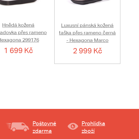
Hnědá kožená
Luxusní pánská kožená
ladovka přes rameno
taška přes rameno černá
Hexagona 299176
- Hexagona Marco
1 699 Kč
2 999 Kč
Poštovné
Prohlídka
zdarma
zboží