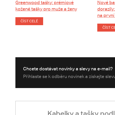
Greenwood tašky: prémiové
Nové ba
kožené tašky pro muže a ženy
dorazily:
na první
ČÍST CELÉ
ČÍST C
Chcete dostávat novinky a slevy na e-mail?
Přihlaste se k odběru novinek a získejte sle
Kabelky a tašky pod