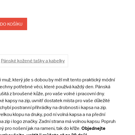
 DO KOŠÍKU
Pánské kožené tašky a kabelky
 muž, který jde s dobou by měl mít tento praktický módní
echny potřebné věci, které používá každý den. Pánská
šitá z broušené kůže, pro vaše volné i pracovní dny.
ké kapsy na zip, uvnitř dostatek místa pro vaše důležité
echybí postranní přihrádky na drobnosti i kapsa na zip.
velkou klopu na druky, pod ní volná kapsa a na přední
a zip i logo značky. Zadní strana má volnou kapsu. Popruh
Objednejte
hý pro nošení jak na rameni, tak do kříže.