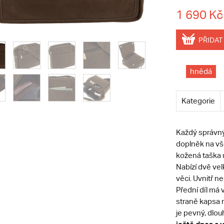
1 690 Kč
PŘIDAT
hnědá
Kategorie
Každý správný
doplněk na vš
kožená taška u
Nabízí dvě vel
věci. Uvnitř n
Přední díl má 
straně kapsa n
je pevný, dlou