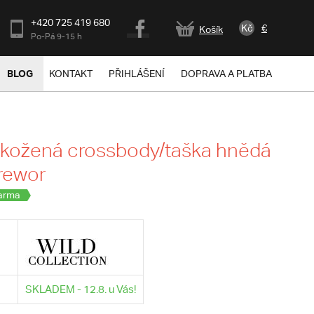
+420 725 419 680
Kč
€
Košík
Po-Pá 9-15 h
BLOG
KONTAKT
PŘIHLÁŠENÍ
DOPRAVA A PLATBA
 kožená crossbody/taška hnědá
Trewor
arma
SKLADEM - 12.8. u Vás!