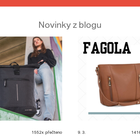
Novinky z blogu
1552x
přečteno
9. 3.
141