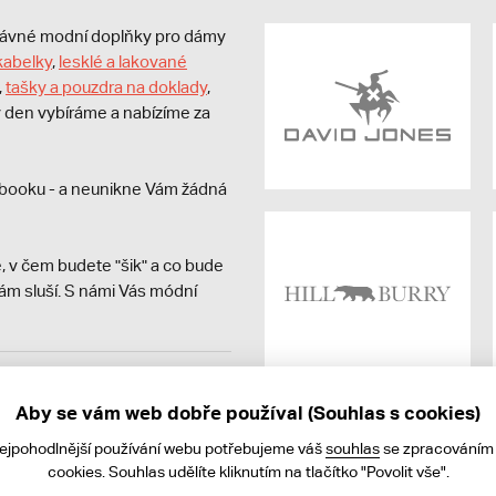
právné modní doplňky pro dámy
kabelky
,
lesklé a lakované
,
tašky a pouzdra na doklady
,
dý den vybíráme a nabízíme za
booku - a neunikne Vám žádná
, v čem budete "šik" a co bude
ám sluší. S námi Vás módní
avit kupujícímu účtenku.
ně online; v případě
Aby se vám web dobře používal (Souhlas s cookies)
nejpohodlnější používání webu potřebujeme váš
souhlas
se zpracováním
cookies. Souhlas udělíte kliknutím na tlačítko "Povolit vše".