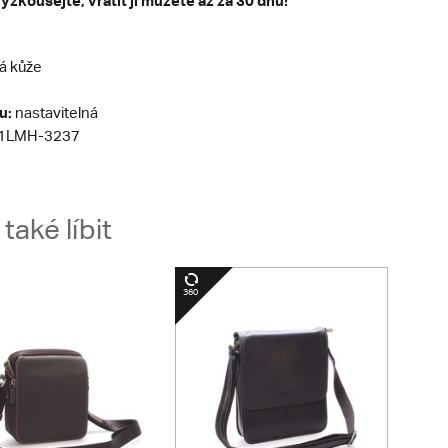
yzkoušejte, vrátit ji můžete až za 30 dnů!
á kůže
u:
nastavitelná
1LMH-3237
aké líbit