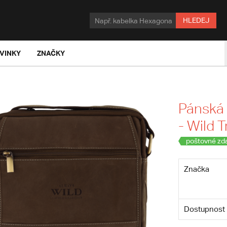
HLEDEJ
VINKY
ZNAČKY
Pánská
- Wild 
poštovné zd
Značka
Dostupnost