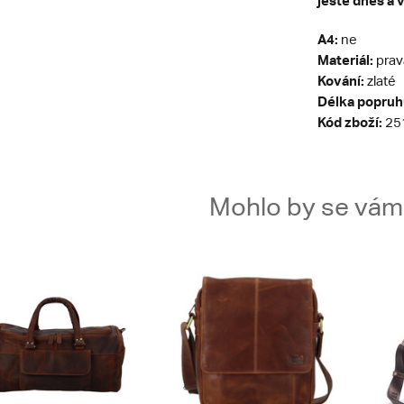
ještě dnes a v
A4:
ne
Materiál:
prav
Kování:
zlaté
Délka popruh
Kód zboží:
25
Mohlo by se vám t