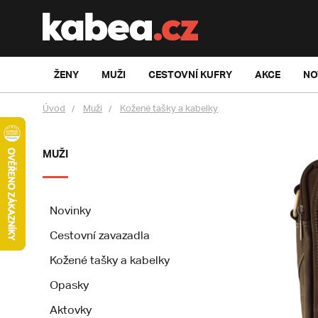
ŽENY
MUŽI
CESTOVNÍ KUFRY
AKCE
NO
Úvod
Muži
Kožené tašky a kabelky
MUŽI
Novinky
Cestovní zavazadla
Kožené tašky a kabelky
Opasky
Aktovky