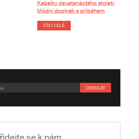
Kabelky devatenáctého století:
Módní doplněk s příběhem
ČÍST CELÉ
ODESLAT
řidejte se k nám