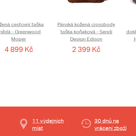
žená cestovní taška
Pánská kožená crossbody
nědá - Greenwood
taška koňaková - Sendi
dok
Moper
Design Edison
4 899 Kč
2 399 Kč
11 výdejních
30 dnů na
míst
vrácení zboží