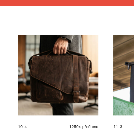
10. 4.
1250x
přečteno
11. 3.