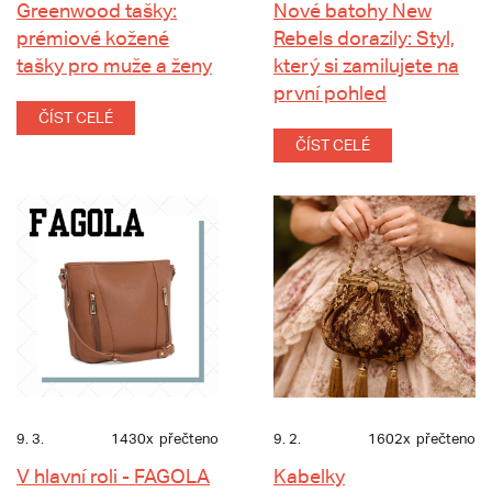
Greenwood tašky:
Nové batohy New
prémiové kožené
Rebels dorazily: Styl,
tašky pro muže a ženy
který si zamilujete na
první pohled
ČÍST CELÉ
ČÍST CELÉ
9. 3.
1430x
přečteno
9. 2.
1602x
přečteno
V hlavní roli - FAGOLA
Kabelky