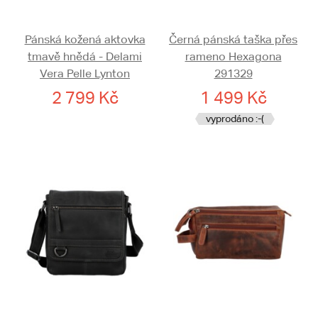
Pánská kožená aktovka
Černá pánská taška přes
tmavě hnědá - Delami
rameno Hexagona
Vera Pelle Lynton
291329
2 799 Kč
1 499 Kč
vyprodáno :-(