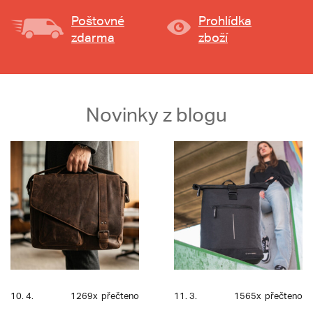
Poštovné
Prohlídka
zdarma
zboží
Novinky z blogu
10. 4.
1269x
přečteno
11. 3.
1565x
přečteno