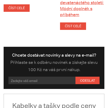
devatenáctého století:
ČÍST CELÉ
Módní doplněk s
příběhem
ČÍST CELÉ
Chcete dostávat novinky a slevy na e-mail?
Přihlaste se k odběru novinek a získejte slevu
100 Kč na váš první nákup.
ODESLAT
Kabelky a tašky podle ceny