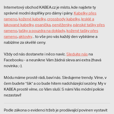
Internetový obchod KABEA.cz je místo, kde najdete ty
správné modní doplňky pro dámy i pány.
Kabelky přes
rameno
,
kožené kabelky
,
crossbody kabelky
,
lesklé a
lakované kabelky
,
psaníčka
,
peněženky
,
pánské tašky přes
rameno
,
tašky a pouzdra na doklady
,
kožené tašky přes
rameno
,
aktovky
... to vše pro vás každý den vybíráme a
nabízíme za skvělé ceny.
Vždy od nás dostanete i něco navíc.
S
ledujte nás
na
Facebooku - a neunikne Vám žádná sleva ani extra žhavá
novinka ;-).
Módu máme prostě rádi, baví nás. Sledujeme trendy. Víme, v
čem budete "šik" a co bude hitem nadcházející sezóny. My v
KABEA prostě víme, co Vám sluší. S námi Vás módní policie
nezastaví!
Podle zákona o evidenci tržeb je prodávající povinen vystavit