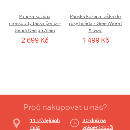
Pánská kožená
Pánská kožená taška do
crossbody taška černá -
ruky hnědá - GreenWood
Sendi Design Alain
Xilwan
2 699 Kč
1 499 Kč
Proč nakupovat u nás?
11 výdejních
30 dnů na
míst
vrácení zboží