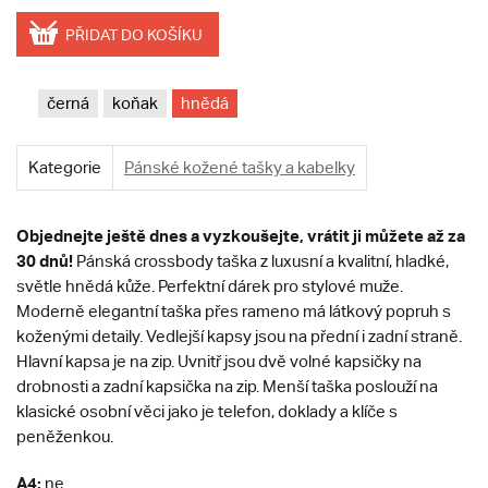
PŘIDAT DO KOŠÍKU
černá
koňak
hnědá
Kategorie
Pánské kožené tašky a kabelky
Objednejte ještě dnes a vyzkoušejte, vrátit ji můžete až za
30 dnů!
Pánská crossbody taška z luxusní a kvalitní, hladké,
světle hnědá kůže. Perfektní dárek pro stylové muže.
Moderně elegantní taška přes rameno má látkový popruh s
koženými detaily. Vedlejší kapsy jsou na přední i zadní straně.
Hlavní kapsa je na zip. Uvnitř jsou dvě volné kapsičky na
drobnosti a zadní kapsička na zip. Menší taška poslouží na
klasické osobní věci jako je telefon, doklady a klíče s
peněženkou.
A4:
ne