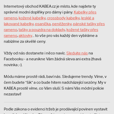
Internetový obchod KABEA.cz je místo, kde najdete ty
správné modní doplňky pro dámy i pány.
Kabelky přes
rameno
,
kožené kabelky
,
crossbody kabelky
,
lesklé a
lakované kabelky
,
psaníčka
,
peněženky
,
pánské tašky přes
rameno
,
tašky a pouzdra na doklady
,
kožené tašky přes
rameno
,
aktovky
... to vše pro vás každý den vybíráme a
nabízíme za skvělé ceny.
Vždy od nás dostanete i něco navíc.
S
ledujte nás
na
Facebooku - a neunikne Vám žádná sleva ani extra žhavá
novinka ;-).
Módu máme prostě rádi, baví nás. Sledujeme trendy. Víme, v
čem budete "šik" a co bude hitem nadcházející sezóny. My v
KABEA prostě víme, co Vám sluší. S námi Vás módní policie
nezastaví!
Podle zákona o evidenci tržeb je prodávající povinen vystavit