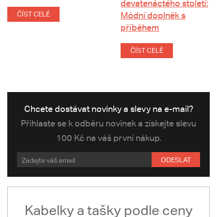
devatenáctého století:
ČÍST CELÉ
Módní doplněk s
příběhem
ČÍST CELÉ
Chcete dostávat novinky a slevy na e-mail?
Přihlaste se k odběru novinek a získejte slevu
100 Kč na váš první nákup.
ODESLAT
Kabelky a tašky podle ceny