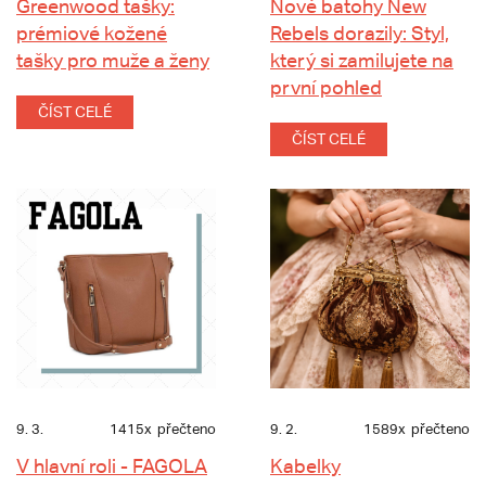
Greenwood tašky:
Nové batohy New
prémiové kožené
Rebels dorazily: Styl,
tašky pro muže a ženy
který si zamilujete na
první pohled
ČÍST CELÉ
ČÍST CELÉ
9. 3.
1415x
přečteno
9. 2.
1589x
přečteno
V hlavní roli - FAGOLA
Kabelky