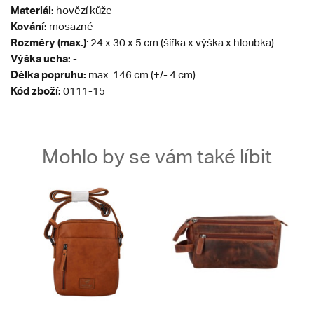
Materiál:
hovězí kůže
Kování:
mosazné
Rozměry (max.)
: 24 x 30 x 5 cm (šířka x výška x hloubka)
Výška ucha:
-
Délka popruhu:
max. 146 cm (+/- 4 cm)
Kód zboží:
0111-15
Mohlo by se vám také líbit