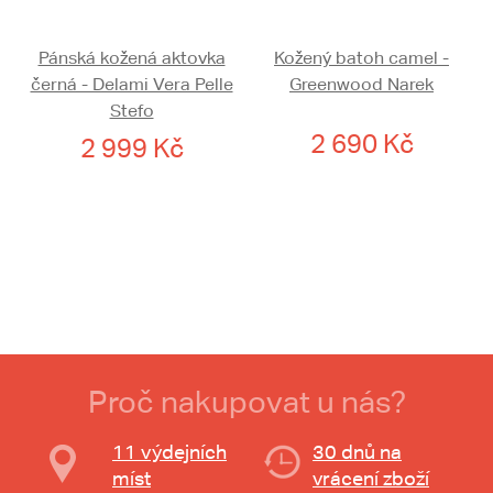
Pánská kožená aktovka
Kožený batoh camel -
černá - Delami Vera Pelle
Greenwood Narek
Stefo
2 690 Kč
2 999 Kč
Proč nakupovat u nás?
11 výdejních
30 dnů na
míst
vrácení zboží