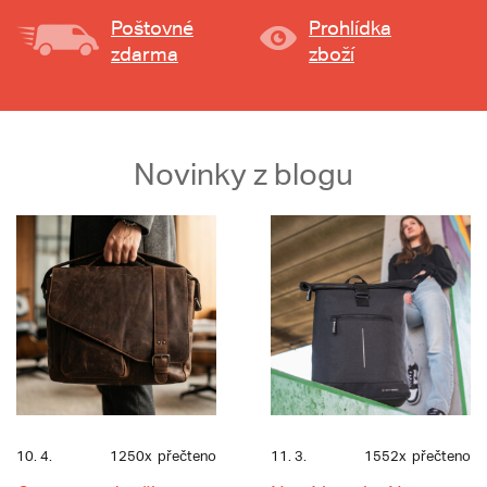
Poštovné
Prohlídka
zdarma
zboží
Novinky z blogu
10. 4.
1250x
přečteno
11. 3.
1552x
přečteno