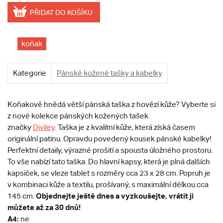
PŘIDAT DO KOŠÍKU
koňak
Kategorie
Pánské kožené tašky a kabelky
Koňakově hnědá větší pánská taška z hovězí kůže? Vyberte si
z nové kolekce pánských kožených tašek
značky
Diviley
. Taška je z kvalitní kůže, která získá časem
originální patinu. Opravdu povedený kousek pánské kabelky!
Perfektní detaily, výrazné prošití a spousta úložného prostoru.
To vše nabízí tato taška. Do hlavní kapsy, která je plná dalších
kapsiček, se vleze tablet s rozměry cca 23 x 28 cm. Popruh je
v kombinaci kůže a textilu, prošívaný, s maximální délkou cca
Objednejte ještě dnes a vyzkoušejte, vrátit ji
145 cm.
můžete až za 30 dnů!
A4:
ne