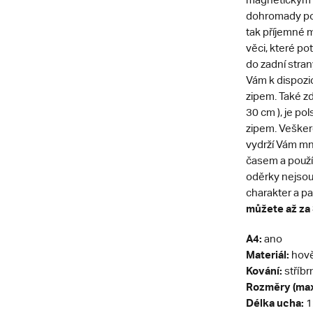
dohromady po
tak příjemné m
věci, které pot
do zadní stran
Vám k dispozi
zipem. Také z
30 cm ), je p
zipem. Vešker
vydrží Vám m
časem a použí
oděrky nejsou 
charakter a pat
můžete až za 
A4:
ano
Materiál:
hově
Kování:
stříbr
Rozměry (max
Délka ucha:
1