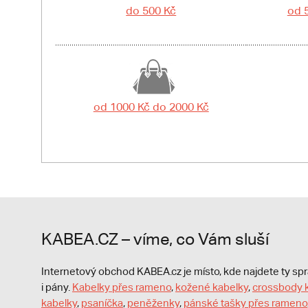
do 500 Kč
od 
od 1000 Kč do 2000 Kč
KABEA.CZ – víme, co Vám sluší
Internetový obchod KABEA.cz je místo, kde najdete ty s
i pány.
Kabelky přes rameno
,
kožené kabelky
,
crossbody 
kabelky
,
psaníčka
,
peněženky
,
pánské tašky přes rameno