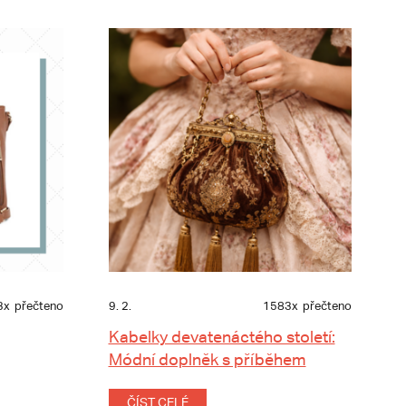
3x
přečteno
9. 2.
1583x
přečteno
Kabelky devatenáctého století:
Módní doplněk s příběhem
ČÍST CELÉ