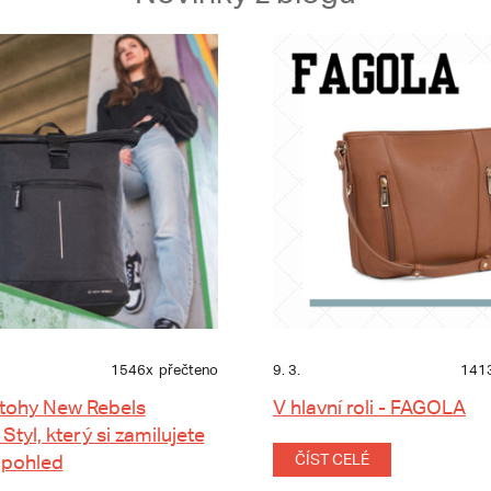
1546x
přečteno
9. 3.
141
tohy New Rebels
V hlavní roli - FAGOLA
 Styl, který si zamilujete
 pohled
ČÍST CELÉ