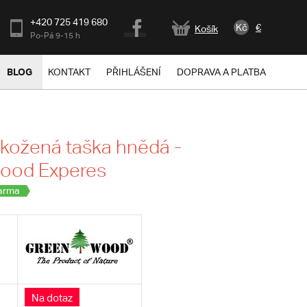
+420 725 419 680
Kč
€
Košík
Po-Pá 9-15 h
BLOG
KONTAKT
PŘIHLÁŠENÍ
DOPRAVA A PLATBA
kožená taška hnědá -
ood Experes
arma
Na dotaz