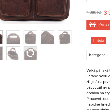
3 
4 090 Kč
PŘIDAT
hnědá
Kategorie
Velká pánská 
uhrane svou ve
zřejmá na prv
bát využít jej
dodává na sty
Pracovní i os
nabídne hned p
magnetickým cv