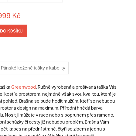
999 Kč
 DO KOŠÍKU
Pánské kožené tašky a kabelky
taška
Greenwood
. Ručně vyrobená a prošívaná taška Vás
likostí a prostorem, nejméně však svou kvalitou, která je
ní pohled. Brašna se bude hodit mužům, kteří se nebudou
í prostor a design na maximum. Přírodní hnědá barva
lu. Nosit ji můžete v ruce nebo s popruhem přes rameno.
obní schůzky či cesty již nebudou problém. Brašna Vám
ět kapes na přední straně, čtyři se zipem a jednu s
okem, ta je skrytá u uší tašky, které lze spojit