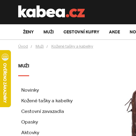
ŽENY
MUŽI
CESTOVNÍ KUFRY
AKCE
NO
Úvod
Muži
Kožené tašky a kabelky
MUŽI
Novinky
Kožené tašky a kabelky
Cestovní zavazadla
Opasky
Aktovky