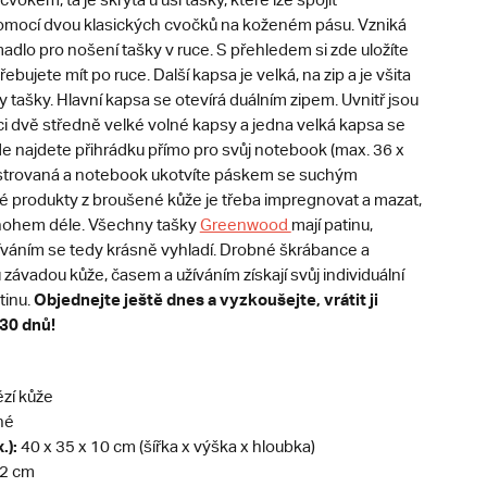
mocí dvou klasických cvočků na koženém pásu. Vzniká
adlo pro nošení tašky v ruce. S přehledem si zde uložíte
řebujete mít po ruce. Další kapsa je velká, na zip a je všita
y tašky. Hlavní kapsa se otevírá duálním zipem. Uvnitř jsou
ci dvě středně velké volné kapsy a jedna velká kapsa se
de najdete přihrádku přímo pro svůj notebook (max. 36 x
olstrovaná a notebook ukotvíte páskem se suchým
é produkty z broušené kůže je třeba impregnovat a mazat,
nohem déle. Všechny tašky
Greenwood
mají patinu,
váním se tedy krásně vyhladí. Drobné škrábance a
závadou kůže, časem a užíváním získají svůj individuální
Objednejte ještě dnes a vyzkoušejte, vrátit ji
inu​.
30 dnů!
zí kůže
né
.):
40 x 35 x 10 cm (šířka x výška x hloubka)
2 cm