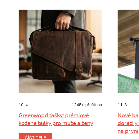
10. 4.
1245x
přečteno
11. 3.
Greenwood tašky: prémiové
Nové ba
kožené tašky pro muže a ženy
dorazily:
na první
ČÍST CELÉ