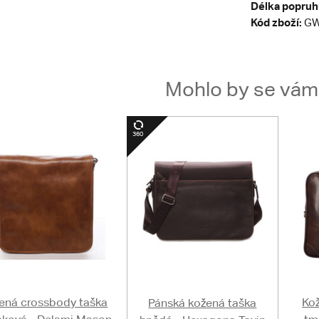
Délka popruh
Kód zboží:
GW
Mohlo by se vám t
ená crossbody taška
Kož
Pánská kožená taška