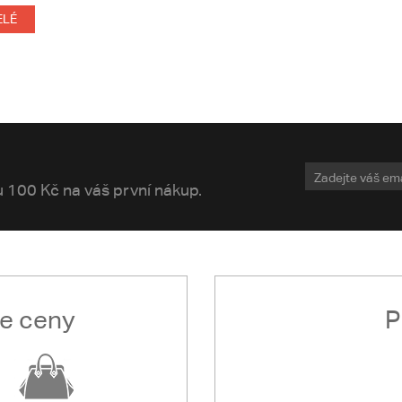
ELÉ
vu 100 Kč na váš první nákup.
le ceny
P