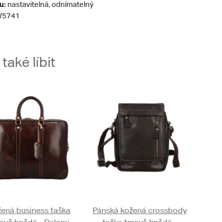
u:
nastavitelná, odnímatelný
5741
aké líbit
ená business taška
Pánská kožená crossbody