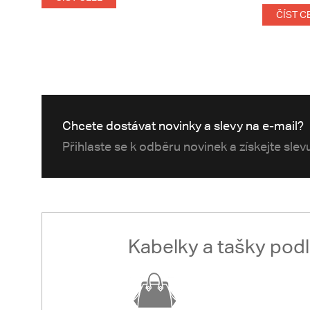
ČÍST C
Chcete dostávat novinky a slevy na e-mail?
Přihlaste se k odběru novinek a získejte sle
Kabelky a tašky pod