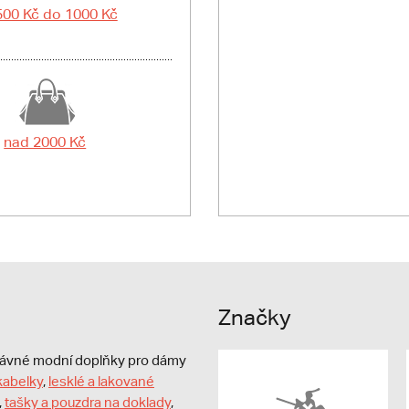
500 Kč do 1000 Kč
nad 2000 Kč
Značky
právné modní doplňky pro dámy
kabelky
,
lesklé a lakované
,
tašky a pouzdra na doklady
,