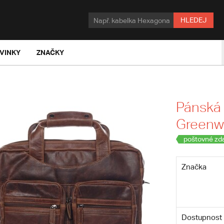
HLEDEJ
VINKY
ZNAČKY
Pánská 
Greenw
poštovné zd
Značka
Dostupnost