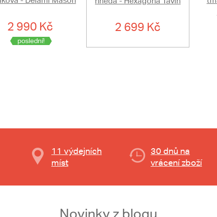
ková - Delami Mason
tm
hnědá - Hexagona Tavin
2 990 Kč
2 699 Kč
poslední!
11 výdejních
30 dnů na
míst
vrácení zboží
Novinky z blogu