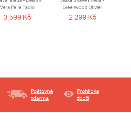
avě hnědá - Delami
taška tmavě hnědá -
Vera Pelle Paolo
Greenwood Olivier
3 599 Kč
2 299 Kč
Poštovné
Prohlídka
zdarma
zboží