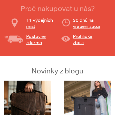
Proč nakupovat u nás?
11 výdejních
30 dnů na
míst
vrácení zboží
Poštovné
Prohlídka
zdarma
zboží
Novinky z blogu