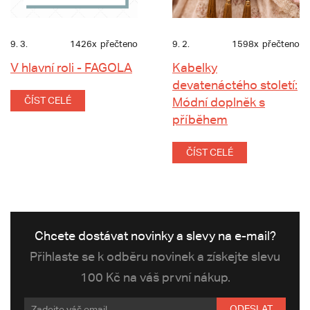
9. 3.
1426x
přečteno
9. 2.
1598x
přečteno
V hlavní roli - FAGOLA
Kabelky
devatenáctého století:
ČÍST CELÉ
Módní doplněk s
příběhem
ČÍST CELÉ
Chcete dostávat novinky a slevy na e-mail?
Přihlaste se k odběru novinek a získejte slevu
100 Kč na váš první nákup.
ODESLAT