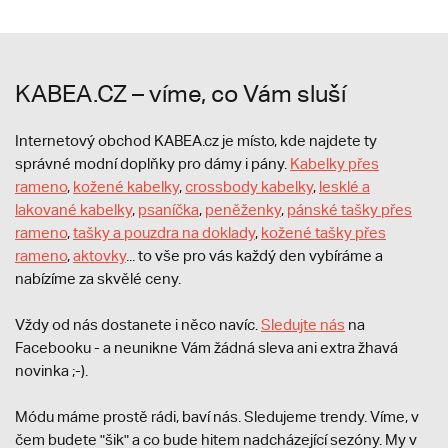
KABEA.CZ – víme, co Vám sluší
Internetový obchod KABEA.cz je místo, kde najdete ty
správné modní doplňky pro dámy i pány.
Kabelky přes
rameno
,
kožené kabelky
,
crossbody kabelky
,
lesklé a
lakované kabelky
,
psaníčka
,
peněženky
,
pánské tašky přes
rameno
,
tašky a pouzdra na doklady
,
kožené tašky přes
rameno
,
aktovky
... to vše pro vás každý den vybíráme a
nabízíme za skvělé ceny.
Vždy od nás dostanete i něco navíc.
S
ledujte nás
na
Facebooku - a neunikne Vám žádná sleva ani extra žhavá
novinka ;-).
Módu máme prostě rádi, baví nás. Sledujeme trendy. Víme, v
čem budete "šik" a co bude hitem nadcházející sezóny. My v