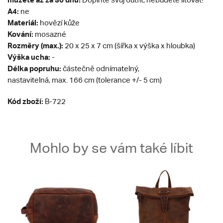
A4:
ne
Materiál:
hovězí kůže
Kování:
mosazné
Rozměry (max.):
20 x 25 x 7 cm (šířka x výška x hloubka)
Výška ucha:
-
Délka popruhu:
částečně odnímatelný,
nastavitelná, max. 166 cm (tolerance +/- 5 cm)
Kód zboží:
B-722
Mohlo by se vám také líbit