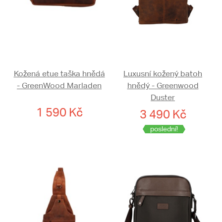
Kožená etue taška hnědá
Luxusní kožený batoh
- GreenWood Marladen
hnědý - Greenwood
Duster
1 590 Kč
3 490 Kč
poslední!