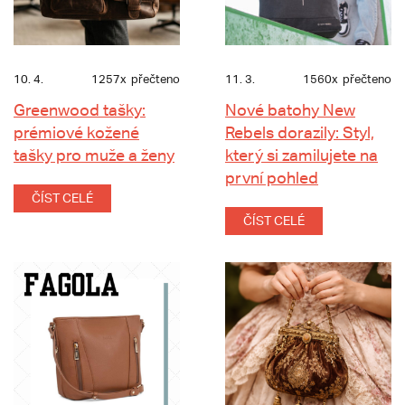
10. 4.
1257x
přečteno
11. 3.
1560x
přečteno
Greenwood tašky:
Nové batohy New
prémiové kožené
Rebels dorazily: Styl,
tašky pro muže a ženy
který si zamilujete na
první pohled
ČÍST CELÉ
ČÍST CELÉ