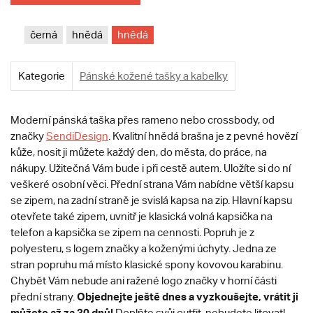
černá
hnědá
hnědá
Kategorie
Pánské kožené tašky a kabelky
Moderní pánská taška přes rameno nebo crossbody, od
značky
SendiDesign
. Kvalitní hnědá brašna je z pevné hovězí
kůže, nosit ji můžete každý den, do města, do práce, na
nákupy. Užitečná Vám bude i při cestě autem. Uložíte si do ní
veškeré osobní věci. Přední strana Vám nabídne větší kapsu
se zipem, na zadní straně je svislá kapsa na zip. Hlavní kapsu
otevřete také zipem, uvnitř je klasická volná kapsička na
telefon a kapsička se zipem na cennosti. Popruh je z
polyesteru, s logem značky a koženými úchyty. Jedna ze
stran popruhu má místo klasické spony kovovou karabinu.
Chybět Vám nebude ani ražené logo značky v horní části
O
bjednejte ještě dnes a vyzkoušejte, vrátit ji
přední strany.
můžete až za 30 dnů!
Doplňte svůj outfit, nebudete litovat!