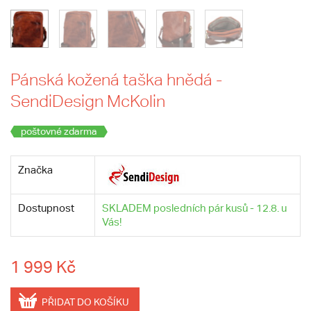
Pánská kožená taška hnědá -
SendiDesign McKolin
poštovné zdarma
Značka
Dostupnost
SKLADEM posledních pár kusů - 12.8. u
Vás!
1 999 Kč
PŘIDAT DO KOŠÍKU