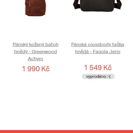
Pánský kožený batoh
Pánská crossbody taška
hnědý - Greenwood
hnědá - Fagola Jeris
Achym
1 549 Kč
1 990 Kč
vyprodáno :-(