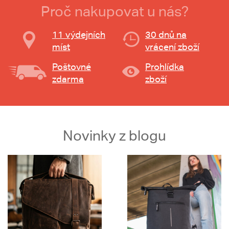
Proč nakupovat u nás?
11 výdejních
30 dnů na
míst
vrácení zboží
Poštovné
Prohlídka
zdarma
zboží
Novinky z blogu