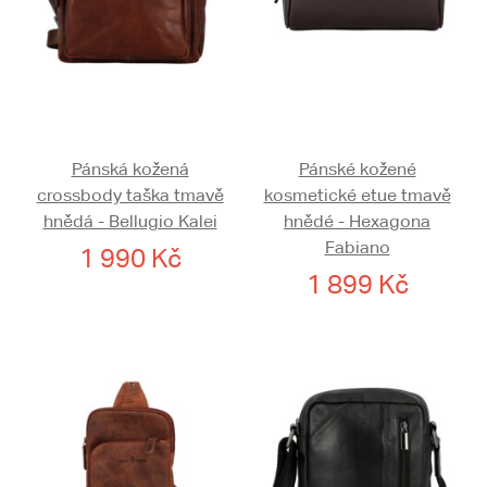
Pánská kožená
Pánské kožené
crossbody taška tmavě
kosmetické etue tmavě
hnědá - Bellugio Kalei
hnědé - Hexagona
Fabiano
1 990 Kč
1 899 Kč