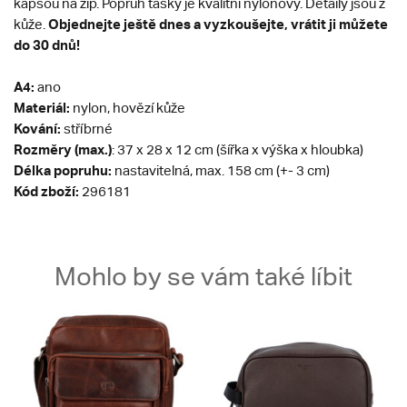
kapsou na zip. Popruh tašky je kvalitní nylonový. Detaily jsou z
Objednejte ještě dnes a vyzkoušejte, vrátit ji můžete
kůže.
do 30 dnů!
A4:
ano
Materiál:
nylon, hovězí kůže
Kování:
stříbrné
Rozměry (max.)
: 37 x 28 x 12 cm (šířka x výška x hloubka)
Délka popruhu:
nastavitelná, max. 158 cm (+- 3 cm)
Kód zboží:
296181
Mohlo by se vám také líbit