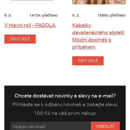
9. 3.
1415x
přečteno
9. 2.
1586x
přečteno
V hlavní roli - FAGOLA
Kabelky
devatenáctého století:
ČÍST CELÉ
Módní doplněk s
příběhem
ČÍST CELÉ
Chcete dostávat novinky a slevy na e-mail?
Přihlaste se k odběru novinek a získejte slevu
100 Kč na váš první nákup.
ODESLAT