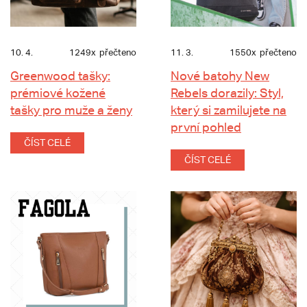
10. 4.
1249x
přečteno
11. 3.
1550x
přečteno
Greenwood tašky:
Nové batohy New
prémiové kožené
Rebels dorazily: Styl,
tašky pro muže a ženy
který si zamilujete na
první pohled
ČÍST CELÉ
ČÍST CELÉ