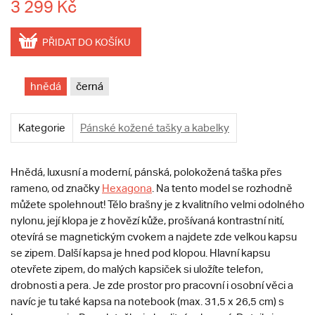
3 299 Kč
PŘIDAT DO KOŠÍKU
hnědá
černá
Kategorie
Pánské kožené tašky a kabelky
Hnědá, luxusní a moderní, pánská, polokožená taška přes
rameno, od značky
Hexagona
. Na tento model se rozhodně
můžete spolehnout! Tělo brašny je z kvalitního velmi odolného
nylonu, její klopa je z hovězí kůže, prošívaná kontrastní nití,
otevírá se magnetickým cvokem a najdete zde velkou kapsu
se zipem. Další kapsa je hned pod klopou. Hlavní kapsu
otevřete zipem, do malých kapsiček si uložíte telefon,
drobnosti a pera. Je zde prostor pro pracovní i osobní věci a
navíc je tu také kapsa na notebook (max. 31,5 x 26,5 cm) s