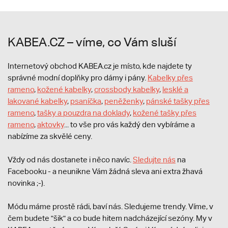
KABEA.CZ – víme, co Vám sluší
Internetový obchod KABEA.cz je místo, kde najdete ty
správné modní doplňky pro dámy i pány.
Kabelky přes
rameno
,
kožené kabelky
,
crossbody kabelky
,
lesklé a
lakované kabelky
,
psaníčka
,
peněženky
,
pánské tašky přes
rameno
,
tašky a pouzdra na doklady
,
kožené tašky přes
rameno
,
aktovky
... to vše pro vás každý den vybíráme a
nabízíme za skvělé ceny.
Vždy od nás dostanete i něco navíc.
S
ledujte nás
na
Facebooku - a neunikne Vám žádná sleva ani extra žhavá
novinka ;-).
Módu máme prostě rádi, baví nás. Sledujeme trendy. Víme, v
čem budete "šik" a co bude hitem nadcházející sezóny. My v