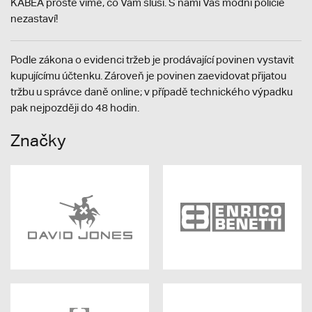
KABEA prostě víme, co Vám sluší. S námi Vás módní policie
nezastaví!
Podle zákona o evidenci tržeb je prodávající povinen vystavit
kupujícímu účtenku. Zároveň je povinen zaevidovat přijatou
tržbu u správce daně online; v případě technického výpadku
pak nejpozději do 48 hodin.
Značky